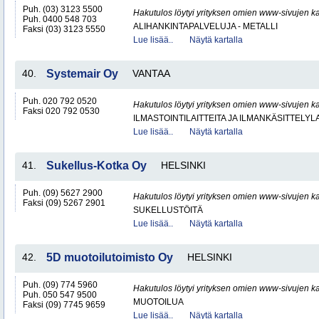
Puh. (03) 3123 5500
Hakutulos löytyi yrityksen omien www-sivujen ka
Puh. 0400 548 703
ALIHANKINTAPALVELUJA - METALLI
Faksi (03) 3123 5550
Lue lisää..
Näytä kartalla
40.
Systemair Oy
VANTAA
Puh. 020 792 0520
Hakutulos löytyi yrityksen omien www-sivujen ka
Faksi 020 792 0530
ILMASTOINTILAITTEITA JA ILMANKÄSITTELYLA
Lue lisää..
Näytä kartalla
41.
Sukellus-Kotka Oy
HELSINKI
Puh. (09) 5627 2900
Hakutulos löytyi yrityksen omien www-sivujen ka
Faksi (09) 5267 2901
SUKELLUSTÖITÄ
Lue lisää..
Näytä kartalla
42.
5D muotoilutoimisto Oy
HELSINKI
Puh. (09) 774 5960
Hakutulos löytyi yrityksen omien www-sivujen ka
Puh. 050 547 9500
MUOTOILUA
Faksi (09) 7745 9659
Lue lisää..
Näytä kartalla