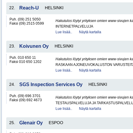
22.
Reach-U
HELSINKI
Puh. (09) 251 5050
Hakutulos löytyi yrityksen omien www-sivujen ka
Faksi (09) 2515 0599
INTERNETPALVELUJA
Lue lisää..
Näytä kartalla
23.
Koivunen Oy
HELSINKI
Puh. 010 650 11
Hakutulos löytyi yrityksen omien www-sivujen ka
Faksi 010 650 1202
RASKAAN AJONEUVOKALUSTON VARUSTEITA 
Lue lisää..
Näytä kartalla
24.
SGS Inspection Services Oy
HELSINKI
Puh. (09) 696 3701
Hakutulos löytyi yrityksen omien www-sivujen ka
Faksi (09) 692 4673
TESTAUSPALVELUJA JA TARKASTUSPALVEL
Lue lisää..
Näytä kartalla
25.
Glenair Oy
ESPOO