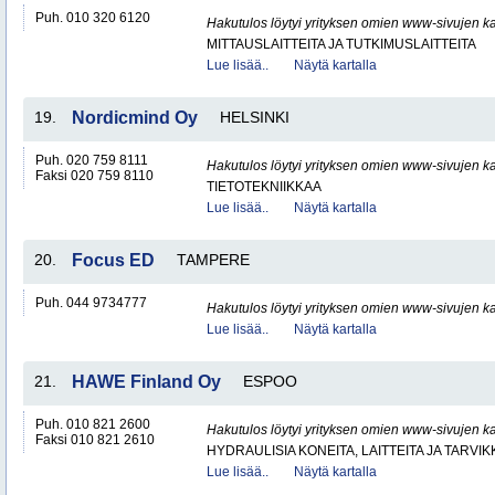
Puh. 010 320 6120
Hakutulos löytyi yrityksen omien www-sivujen ka
MITTAUSLAITTEITA JA TUTKIMUSLAITTEITA
Lue lisää..
Näytä kartalla
19.
Nordicmind Oy
HELSINKI
Puh. 020 759 8111
Hakutulos löytyi yrityksen omien www-sivujen ka
Faksi 020 759 8110
TIETOTEKNIIKKAA
Lue lisää..
Näytä kartalla
20.
Focus ED
TAMPERE
Puh. 044 9734777
Hakutulos löytyi yrityksen omien www-sivujen ka
Lue lisää..
Näytä kartalla
21.
HAWE Finland Oy
ESPOO
Puh. 010 821 2600
Hakutulos löytyi yrityksen omien www-sivujen ka
Faksi 010 821 2610
HYDRAULISIA KONEITA, LAITTEITA JA TARVIK
Lue lisää..
Näytä kartalla