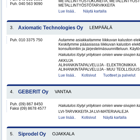
METALLINTYÖSTÖKONEITA, METALLINTYÖSTÖ
Puh. 040 563 9090
METALLINTYÖSTÖTARVIKKEITA
Lue lisää..
Näytä kartalla
3.
Axiomatic Technologies Oy
LEMPÄÄLÄ
Puh. 010 3375 750
Autamme asiakkaitamme liikkuvan kaluston elekt
Keskitymme pääasiassa liikkuvan kaluston elekt
konsultointiin ja järjestelmäsuunnitteluun. Käy
Hakutulos löytyi yrityksen omien www-sivujen ka
AKKUJA
ALIHANKINTAPALVELUJA - ELEKTRONIIKKA
ALIHANKINTAPALVELUJA - MUU TEOLLISUUS.
Lue lisää..
Kotisivut
Tuotteet ja palvelut
4.
GEBERIT Oy
VANTAA
Puh. (09) 867 8450
Hakutulos löytyi yrityksen omien www-sivujen ka
Faksi (09) 8678 4577
LVI-TARVIKKEITA JA LVI-MATERIAALEJA
Lue lisää..
Kotisivut
Näytä kartalla
5.
Siprodel Oy
OJAKKALA