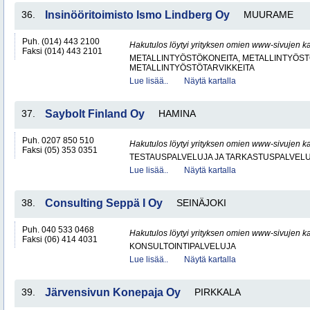
36.
Insinööritoimisto Ismo Lindberg Oy
MUURAME
Puh. (014) 443 2100
Hakutulos löytyi yrityksen omien www-sivujen ka
Faksi (014) 443 2101
METALLINTYÖSTÖKONEITA, METALLINTYÖSTÖ
METALLINTYÖSTÖTARVIKKEITA
Lue lisää..
Näytä kartalla
37.
Saybolt Finland Oy
HAMINA
Puh. 0207 850 510
Hakutulos löytyi yrityksen omien www-sivujen ka
Faksi (05) 353 0351
TESTAUSPALVELUJA JA TARKASTUSPALVEL
Lue lisää..
Näytä kartalla
38.
Consulting Seppä I Oy
SEINÄJOKI
Puh. 040 533 0468
Hakutulos löytyi yrityksen omien www-sivujen ka
Faksi (06) 414 4031
KONSULTOINTIPALVELUJA
Lue lisää..
Näytä kartalla
39.
Järvensivun Konepaja Oy
PIRKKALA