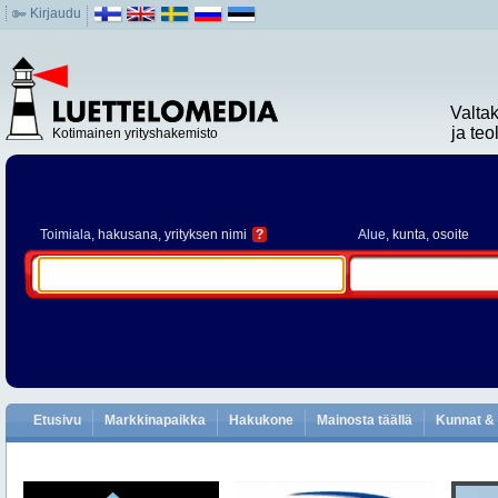
Kirjaudu
Valta
ja te
Kotimainen yrityshakemisto
Toimiala
, hakusana, yrityksen nimi
?
Alue
, kunta, osoite
Etusivu
Markkinapaikka
Hakukone
Mainosta täällä
Kunnat & 