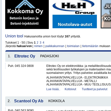
Union tool
Hakusanoilla union tool löytyi
167
yritystä.
Tulokset 1 - 50 | Sivu
1
2
3
4
Järjestä
hakuarvon
|
nimen
|
paikkakunnan
|
toimialan
|
tietomäärän
mukaan
1.
Eltrotec Oy
PADASJOKI
Puh. 045 324 0808
Eltrotec Oy on elektroniikka- ja metalliteollisuud
sekä teollisuuden työkalujen ja materiaalien ma
suomalainen yritys. Yritys palvelee asiakkaita ko
ALIHANKINTAPALVELUJA - ELEKTRONIIKKA
ALIHANKINTAPALVELUJA - METALLI
ALIHANKINTAPALVELUJA - MUU TEOLLISUUS.
Lue lisää..
Kotisivut
Tuotteet ja palvelut
2.
Scantool Oy Ab
KOKKOLA
Puh. 040 563 9090