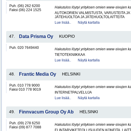
Puh. (06) 262 6200
Hakutulos löytyi yrityksen omien www-sivujen ka
Faksi (06) 224 1525
AUTOKORIEN VALMISTUSTA, VARUSTEITA JA 
JÄTEHUOLTOA JA JÄTEHUOLTOLAITTEITA
Lue lisää..
Näytä kartalla
47.
Data Prisma Oy
KUOPIO
Puh. 020 7649440
Hakutulos löytyi yrityksen omien www-sivujen ka
TIETOTEKNIIKKAA
Lue lisää..
Näytä kartalla
48.
Frantic Media Oy
HELSINKI
Puh. 010 778 9000
Hakutulos löytyi yrityksen omien www-sivujen ka
Faksi 010 778 9019
INTERNETPALVELUJA
Lue lisää..
Näytä kartalla
49.
Finnvacum Group Oy Ab
HELSINKI
Puh. (09) 278 6250
Hakutulos löytyi yrityksen omien www-sivujen ka
Faksi (09) 877 7088
ELINTARVIKETEOLLISUUDEN KONEITA, LAITTE