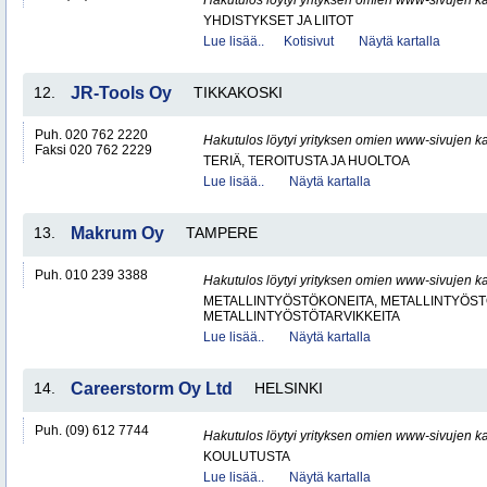
Hakutulos löytyi yrityksen omien www-sivujen ka
YHDISTYKSET JA LIITOT
Lue lisää..
Kotisivut
Näytä kartalla
12.
JR-Tools Oy
TIKKAKOSKI
Puh. 020 762 2220
Hakutulos löytyi yrityksen omien www-sivujen ka
Faksi 020 762 2229
TERIÄ, TEROITUSTA JA HUOLTOA
Lue lisää..
Näytä kartalla
13.
Makrum Oy
TAMPERE
Puh. 010 239 3388
Hakutulos löytyi yrityksen omien www-sivujen ka
METALLINTYÖSTÖKONEITA, METALLINTYÖSTÖ
METALLINTYÖSTÖTARVIKKEITA
Lue lisää..
Näytä kartalla
14.
Careerstorm Oy Ltd
HELSINKI
Puh. (09) 612 7744
Hakutulos löytyi yrityksen omien www-sivujen ka
KOULUTUSTA
Lue lisää..
Näytä kartalla