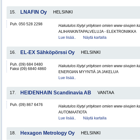
15.
LNAFIN Oy
HELSINKI
Puh. 050 528 2298
Hakutulos löytyi yrityksen omien www-sivujen ka
ALIHANKINTAPALVELUJA - ELEKTRONIIKKA
Lue lisää..
Näytä kartalla
16.
EL-EX Sähköpörssi Oy
HELSINKI
Puh. (09) 684 0480
Hakutulos löytyi yrityksen omien www-sivujen ka
Faksi (09) 6840 4860
ENERGIAN MYYNTIÄ JA JAKELUA
Lue lisää..
17.
HEIDENHAIN Scandinavia AB
VANTAA
Puh. (09) 867 6476
Hakutulos löytyi yrityksen omien www-sivujen ka
AUTOMAATIOTA
Lue lisää..
Näytä kartalla
18.
Hexagon Metrology Oy
HELSINKI