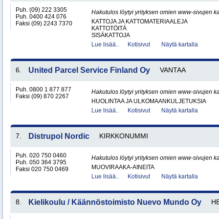
Puh. (09) 222 3305
Hakutulos löytyi yrityksen omien www-sivujen ka
Puh. 0400 424 076
KATTOJA JA KATTOMATERIAALEJA
Faksi (09) 2243 7370
KATTOTÖITÄ
SISÄKATTOJA
Lue lisää..
Kotisivut
Näytä kartalla
6.
United Parcel Service Finland Oy
VANTAA
Puh. 0800 1 877 877
Hakutulos löytyi yrityksen omien www-sivujen ka
Faksi (09) 870 2267
HUOLINTAA JA ULKOMAANKULJETUKSIA
Lue lisää..
Kotisivut
Näytä kartalla
7.
Distrupol Nordic
KIRKKONUMMI
Puh. 020 750 0460
Hakutulos löytyi yrityksen omien www-sivujen ka
Puh. 050 364 3795
MUOVIRAAKA-AINEITA
Faksi 020 750 0469
Lue lisää..
Kotisivut
Näytä kartalla
8.
Kielikoulu / Käännöstoimisto Nuevo Mundo Oy
HE