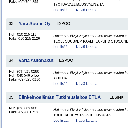
Faksi (09) 794 255
TYÖTURVALLISUUSVÄLINEITÄ
Lue lisää..
Näytä kartalla
33.
Yara Suomi Oy
ESPOO
Puh. 010 215 111
Hakutulos löytyi yrityksen omien www-sivujen ka
Faksi 010 215 2126
TEOLLISUUSKEMIKAALIT JA PUHDISTUSAIN
Lue lisää..
Näytä kartalla
34.
Varta Autonakut
ESPOO
Puh. (09) 525 0286
Hakutulos löytyi yrityksen omien www-sivujen ka
Puh. 040 546 5455
AKKUJA
Faksi (09) 525 0210
Lue lisää..
Näytä kartalla
35.
Elinkeinoelämän Tutkimuslaitos ETLA
HELSINKI
Puh. (09) 609 900
Hakutulos löytyi yrityksen omien www-sivujen ka
Faksi (09) 601 753
TUOTEKEHITYSTÄ JA TUTKIMUSTA
Lue lisää..
Näytä kartalla