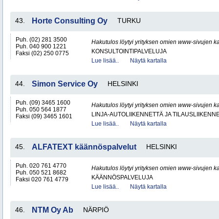
43.
Horte Consulting Oy
TURKU
Puh. (02) 281 3500
Hakutulos löytyi yrityksen omien www-sivujen ka
Puh. 040 900 1221
KONSULTOINTIPALVELUJA
Faksi (02) 250 0775
Lue lisää..
Näytä kartalla
44.
Simon Service Oy
HELSINKI
Puh. (09) 3465 1600
Hakutulos löytyi yrityksen omien www-sivujen ka
Puh. 050 564 1877
LINJA-AUTOLIIKENNETTÄ JA TILAUSLIIKENN
Faksi (09) 3465 1601
Lue lisää..
Näytä kartalla
45.
ALFATEXT käännöspalvelut
HELSINKI
Puh. 020 761 4770
Hakutulos löytyi yrityksen omien www-sivujen ka
Puh. 050 521 8682
KÄÄNNÖSPALVELUJA
Faksi 020 761 4779
Lue lisää..
Näytä kartalla
46.
NTM Oy Ab
NÄRPIÖ