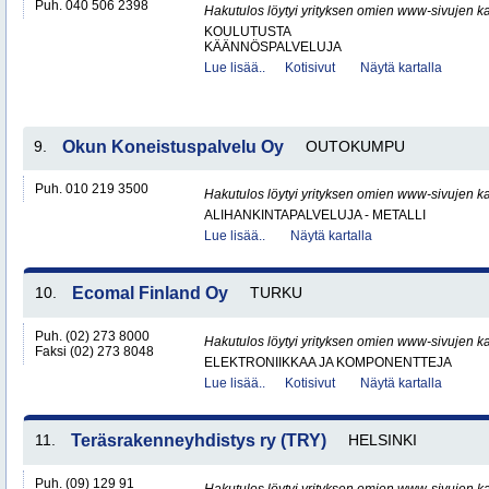
Puh. 040 506 2398
Hakutulos löytyi yrityksen omien www-sivujen ka
KOULUTUSTA
KÄÄNNÖSPALVELUJA
Lue lisää..
Kotisivut
Näytä kartalla
9.
Okun Koneistuspalvelu Oy
OUTOKUMPU
Puh. 010 219 3500
Hakutulos löytyi yrityksen omien www-sivujen ka
ALIHANKINTAPALVELUJA - METALLI
Lue lisää..
Näytä kartalla
10.
Ecomal Finland Oy
TURKU
Puh. (02) 273 8000
Hakutulos löytyi yrityksen omien www-sivujen ka
Faksi (02) 273 8048
ELEKTRONIIKKAA JA KOMPONENTTEJA
Lue lisää..
Kotisivut
Näytä kartalla
11.
Teräsrakenneyhdistys ry (TRY)
HELSINKI
Puh. (09) 129 91