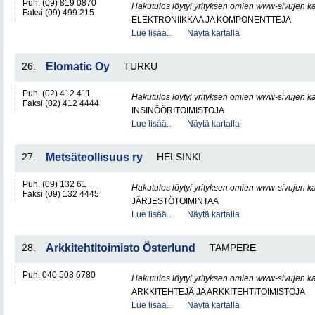
Puh. (09) 819 0870
Hakutulos löytyi yrityksen omien www-sivujen ka
Faksi (09) 499 215
ELEKTRONIIKKAA JA KOMPONENTTEJA
Lue lisää..
Näytä kartalla
26.
Elomatic Oy
TURKU
Puh. (02) 412 411
Hakutulos löytyi yrityksen omien www-sivujen ka
Faksi (02) 412 4444
INSINÖÖRITOIMISTOJA
Lue lisää..
Näytä kartalla
27.
Metsäteollisuus ry
HELSINKI
Puh. (09) 132 61
Hakutulos löytyi yrityksen omien www-sivujen ka
Faksi (09) 132 4445
JÄRJESTÖTOIMINTAA
Lue lisää..
Näytä kartalla
28.
Arkkitehtitoimisto Österlund
TAMPERE
Puh. 040 508 6780
Hakutulos löytyi yrityksen omien www-sivujen ka
ARKKITEHTEJÄ JA ARKKITEHTITOIMISTOJA
Lue lisää..
Näytä kartalla