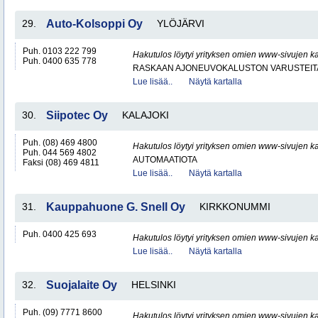
29.
Auto-Kolsoppi Oy
YLÖJÄRVI
Puh. 0103 222 799
Hakutulos löytyi yrityksen omien www-sivujen ka
Puh. 0400 635 778
RASKAAN AJONEUVOKALUSTON VARUSTEITA 
Lue lisää..
Näytä kartalla
30.
Siipotec Oy
KALAJOKI
Puh. (08) 469 4800
Hakutulos löytyi yrityksen omien www-sivujen ka
Puh. 044 569 4802
AUTOMAATIOTA
Faksi (08) 469 4811
Lue lisää..
Näytä kartalla
31.
Kauppahuone G. Snell Oy
KIRKKONUMMI
Puh. 0400 425 693
Hakutulos löytyi yrityksen omien www-sivujen ka
Lue lisää..
Näytä kartalla
32.
Suojalaite Oy
HELSINKI
Puh. (09) 7771 8600
Hakutulos löytyi yrityksen omien www-sivujen ka