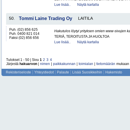
Lue lisää..
Näytä kartalla
50.
Tommi Laine Trading Oy
LAITILA
Puh. (02) 856 625
Hakutulos löytyi yrityksen omien www-sivujen ka
Puh. 0400 821 014
TERIÄ, TEROITUSTA JA HUOLTOA
Faksi (02) 856 656
Lue lisää..
Näytä kartalla
Tulokset 1 - 50 | Sivu
1
2
3
4
Järjestä
hakuarvon
|
nimen
|
paikkakunnan
|
toimialan
|
tietomäärän
mukaan
Rekisteriseloste
Yhteystiedot
Palaute
Lisää Suosikkeihin
Hakemisto