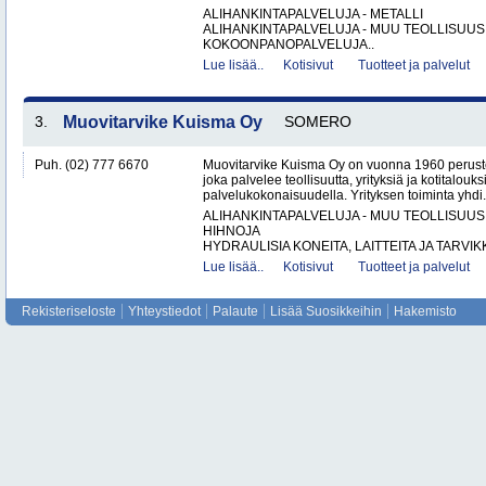
ALIHANKINTAPALVELUJA - METALLI
ALIHANKINTAPALVELUJA - MUU TEOLLISUUS
KOKOONPANOPALVELUJA..
Lue lisää..
Kotisivut
Tuotteet ja palvelut
3.
Muovitarvike Kuisma Oy
SOMERO
Puh. (02) 777 6670
Muovitarvike Kuisma Oy on vuonna 1960 peruste
joka palvelee teollisuutta, yrityksiä ja kotitalouks
palvelukokonaisuudella. Yrityksen toiminta yhdi.
ALIHANKINTAPALVELUJA - MUU TEOLLISUUS
HIHNOJA
HYDRAULISIA KONEITA, LAITTEITA JA TARVIKK
Lue lisää..
Kotisivut
Tuotteet ja palvelut
Rekisteriseloste
Yhteystiedot
Palaute
Lisää Suosikkeihin
Hakemisto