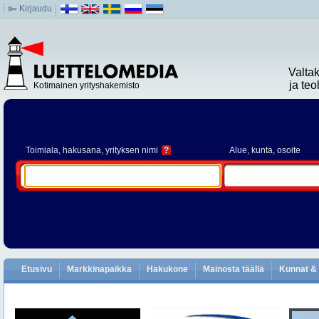
Kirjaudu
Valta
ja te
Kotimainen yrityshakemisto
Toimiala
, hakusana, yrityksen nimi
?
Alue
, kunta, osoite
Etusivu
Markkinapaikka
Hakukone
Mainosta täällä
Kunnat & 