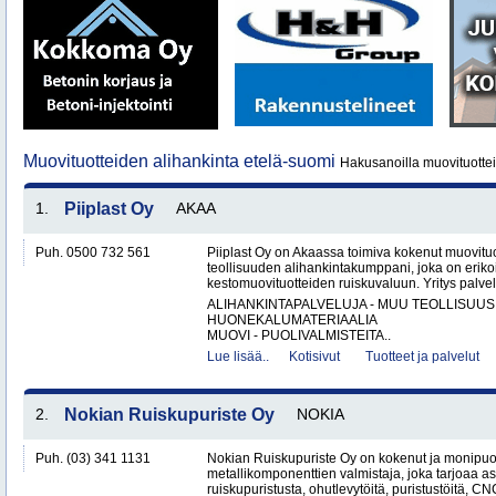
Muovituotteiden alihankinta etelä-suomi
Hakusanoilla muovituottei
1.
Piiplast Oy
AKAA
Puh. 0500 732 561
Piiplast Oy on Akaassa toimiva kokenut muovituo
teollisuuden alihankintakumppani, joka on erikoi
kestomuovituotteiden ruiskuvaluun. Yritys palvel
ALIHANKINTAPALVELUJA - MUU TEOLLISUUS
HUONEKALUMATERIAALIA
MUOVI - PUOLIVALMISTEITA..
Lue lisää..
Kotisivut
Tuotteet ja palvelut
2.
Nokian Ruiskupuriste Oy
NOKIA
Puh. (03) 341 1131
Nokian Ruiskupuriste Oy on kokenut ja monipuo
metallikomponenttien valmistaja, joka tarjoaa as
ruiskupuristusta, ohutlevytöitä, puristustöitä, CNC