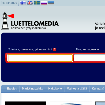
Kirjaudu
Valta
ja te
Kotimainen yrityshakemisto
Toimiala
, hakusana, yrityksen nimi
?
Alue
, kunta, osoite
Etusivu
Markkinapaikka
Hakukone
Mainosta täällä
Kunnat & 