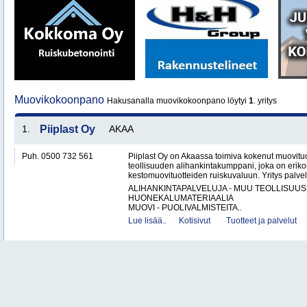
Muovikokoonpano
Hakusanalla muovikokoonpano löytyi
1
. yritys
1.
Piiplast Oy
AKAA
Puh. 0500 732 561
Piiplast Oy on Akaassa toimiva kokenut muovituo
teollisuuden alihankintakumppani, joka on erikoi
kestomuovituotteiden ruiskuvaluun. Yritys palvel
ALIHANKINTAPALVELUJA - MUU TEOLLISUUS
HUONEKALUMATERIAALIA
MUOVI - PUOLIVALMISTEITA..
Lue lisää..
Kotisivut
Tuotteet ja palvelut