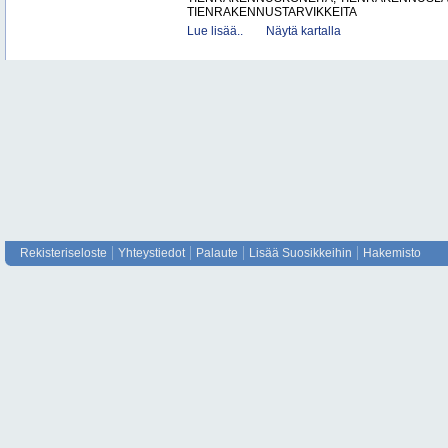
TIENRAKENNUSTARVIKKEITA
Lue lisää..
Näytä kartalla
Rekisteriseloste
Yhteystiedot
Palaute
Lisää Suosikkeihin
Hakemisto