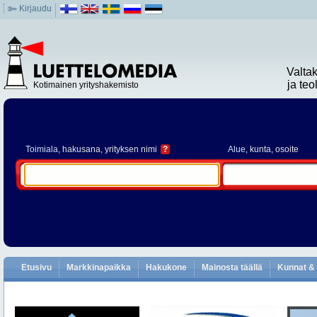
Kirjaudu
Valta
ja te
Kotimainen yrityshakemisto
Toimiala
, hakusana, yrityksen nimi
?
Alue
, kunta, osoite
Etusivu
Markkinapaikka
Hakukone
Mainosta täällä
Kunnat & 