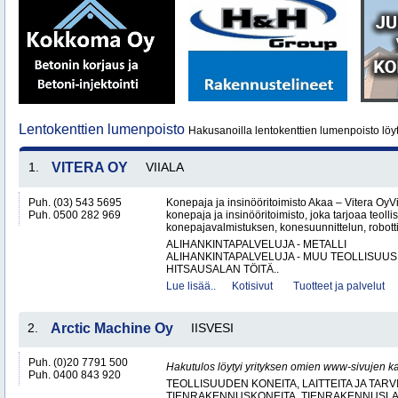
Lentokenttien lumenpoisto
Hakusanoilla lentokenttien lumenpoisto löy
1.
VITERA OY
VIIALA
Puh. (03) 543 5695
Konepaja ja insinööritoimisto Akaa – Vitera OyV
Puh. 0500 282 969
konepaja ja insinööritoimisto, joka tarjoaa teolli
konepajavalmistuksen, konesuunnittelun, robotti
ALIHANKINTAPALVELUJA - METALLI
ALIHANKINTAPALVELUJA - MUU TEOLLISUUS
HITSAUSALAN TÖITÄ..
Lue lisää..
Kotisivut
Tuotteet ja palvelut
2.
Arctic Machine Oy
IISVESI
Puh. (0)20 7791 500
Hakutulos löytyi yrityksen omien www-sivujen ka
Puh. 0400 843 920
TEOLLISUUDEN KONEITA, LAITTEITA JA TARV
TIENRAKENNUSKONEITA, TIENRAKENNUSLAI