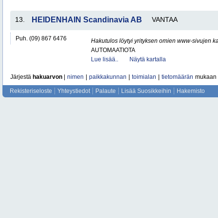
13.
HEIDENHAIN Scandinavia AB
VANTAA
Puh. (09) 867 6476
Hakutulos löytyi yrityksen omien www-sivujen ka
AUTOMAATIOTA
Lue lisää..
Näytä kartalla
Järjestä
hakuarvon
|
nimen
|
paikkakunnan
|
toimialan
|
tietomäärän
mukaan
Rekisteriseloste
Yhteystiedot
Palaute
Lisää Suosikkeihin
Hakemisto