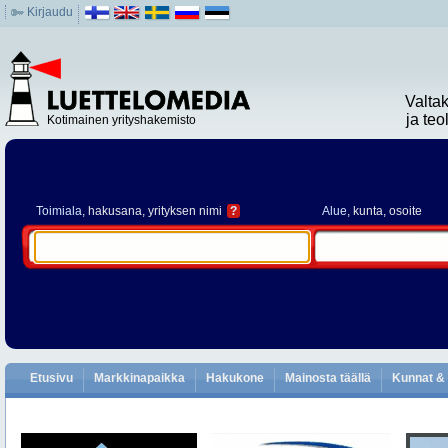
Kirjaudu
Valta
ja te
Kotimainen yrityshakemisto
Toimiala
, hakusana, yrityksen nimi
?
Alue
, kunta, osoite
Etusivu
Markkinapaikka
Hakukone
Mainosta täällä
Kunnat & 