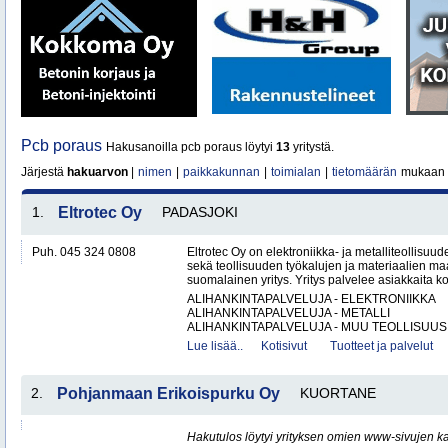
Pcb poraus
Hakusanoilla pcb poraus löytyi
13
yritystä.
Järjestä
hakuarvon
|
nimen
|
paikkakunnan
|
toimialan
|
tietomäärän
mukaan
1.
Eltrotec Oy
PADASJOKI
Puh. 045 324 0808
Eltrotec Oy on elektroniikka- ja metalliteollisuud
sekä teollisuuden työkalujen ja materiaalien ma
suomalainen yritys. Yritys palvelee asiakkaita ko
ALIHANKINTAPALVELUJA - ELEKTRONIIKKA
ALIHANKINTAPALVELUJA - METALLI
ALIHANKINTAPALVELUJA - MUU TEOLLISUUS.
Lue lisää..
Kotisivut
Tuotteet ja palvelut
2.
Pohjanmaan Erikoispurku Oy
KUORTANE
Hakutulos löytyi yrityksen omien www-sivujen ka