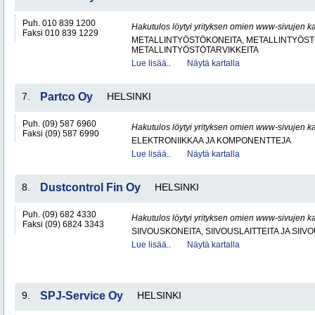
Puh. 010 839 1200
Hakutulos löytyi yrityksen omien www-sivujen ka
Faksi 010 839 1229
METALLINTYÖSTÖKONEITA, METALLINTYÖSTÖ
METALLINTYÖSTÖTARVIKKEITA
Lue lisää..
Näytä kartalla
7.
Partco Oy
HELSINKI
Puh. (09) 587 6960
Hakutulos löytyi yrityksen omien www-sivujen ka
Faksi (09) 587 6990
ELEKTRONIIKKAA JA KOMPONENTTEJA
Lue lisää..
Näytä kartalla
8.
Dustcontrol Fin Oy
HELSINKI
Puh. (09) 682 4330
Hakutulos löytyi yrityksen omien www-sivujen ka
Faksi (09) 6824 3343
SIIVOUSKONEITA, SIIVOUSLAITTEITA JA SIIV
Lue lisää..
Näytä kartalla
9.
SPJ-Service Oy
HELSINKI