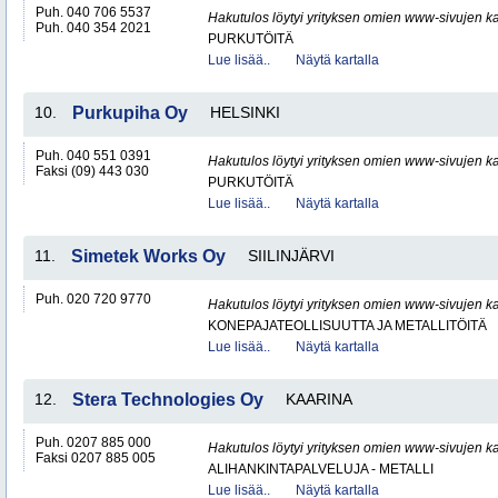
Puh. 040 706 5537
Hakutulos löytyi yrityksen omien www-sivujen ka
Puh. 040 354 2021
PURKUTÖITÄ
Lue lisää..
Näytä kartalla
10.
Purkupiha Oy
HELSINKI
Puh. 040 551 0391
Hakutulos löytyi yrityksen omien www-sivujen ka
Faksi (09) 443 030
PURKUTÖITÄ
Lue lisää..
Näytä kartalla
11.
Simetek Works Oy
SIILINJÄRVI
Puh. 020 720 9770
Hakutulos löytyi yrityksen omien www-sivujen ka
KONEPAJATEOLLISUUTTA JA METALLITÖITÄ
Lue lisää..
Näytä kartalla
12.
Stera Technologies Oy
KAARINA
Puh. 0207 885 000
Hakutulos löytyi yrityksen omien www-sivujen ka
Faksi 0207 885 005
ALIHANKINTAPALVELUJA - METALLI
Lue lisää..
Näytä kartalla