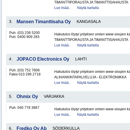
TIMANTTIPORAUSTA JA TIMANTTISAHAUSTA
Lue lisää..
Näytä kartalla
3.
Mansen Timanttisaha Oy
KANGASALA
Puh. (03) 236 5200
Hakutulos löytyi yrityksen omien www-sivujen ka
Puh. 0400 909 283
TIMANTTIPORAUSTA JA TIMANTTISAHAUSTA
Lue lisää..
Näytä kartalla
4.
JOPACO Electronics Oy
LAHTI
Puh. (03) 752 7806
Hakutulos löytyi yrityksen omien www-sivujen ka
Faksi 010 296 2718
ALIHANKINTAPALVELUJA - ELEKTRONIIKKA
Lue lisää..
Näytä kartalla
5.
Ohmix Oy
VARJAKKA
Puh. 040 778 3867
Hakutulos löytyi yrityksen omien www-sivujen ka
Lue lisää..
Näytä kartalla
6.
Fredko Oy Ab
SÖDERKULLA