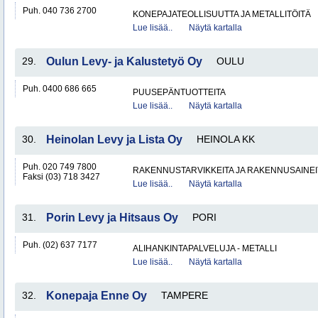
Puh. 040 736 2700
KONEPAJATEOLLISUUTTA JA METALLITÖITÄ
Lue lisää..
Näytä kartalla
29.
Oulun Levy- ja Kalustetyö Oy
OULU
Puh. 0400 686 665
PUUSEPÄNTUOTTEITA
Lue lisää..
Näytä kartalla
30.
Heinolan Levy ja Lista Oy
HEINOLA KK
Puh. 020 749 7800
RAKENNUSTARVIKKEITA JA RAKENNUSAINEI
Faksi (03) 718 3427
Lue lisää..
Näytä kartalla
31.
Porin Levy ja Hitsaus Oy
PORI
Puh. (02) 637 7177
ALIHANKINTAPALVELUJA - METALLI
Lue lisää..
Näytä kartalla
32.
Konepaja Enne Oy
TAMPERE