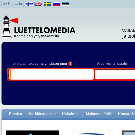
Kirjaudu
Valta
ja te
Kotimainen yrityshakemisto
Toimiala
, hakusana, yrityksen nimi
?
Alue
, kunta, osoite
Etusivu
Markkinapaikka
Hakukone
Mainosta täällä
Kunnat & 