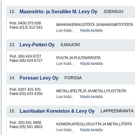
12.
Maansiirto- ja Soraliike M. Levy Oy
JOENSUU
Puh. 0400 375 838
MAARAKENNUSTÖITÄ JA MAANSIIRTOTÖITÄ
Faksi (013) 312 542
Lue lisää..
Näytä kartalla
13.
Levy-Petteri Oy
ILMAJOKI
Puh. (06) 424 6727
PUUTA JA PUUTAVAROITA
Faksi (06) 424 6727
Lue lisää..
Näytä kartalla
14.
Forssan Levy Oy
FORSSA
Puh. 0207 431 431
METALLIPELTEJÄ JA METALLITUOTTEITA
Faksi (03) 433 4250
Lue lisää..
Näytä kartalla
15.
Lauritsalan Koneistus & Levy Oy
LAPPEENRANTA
Puh. (05) 541 4800
KONEPAJATEOLLISUUTTA JA METALLITÖITÄ
Faksi (05) 541 4803
Lue lisää..
Näytä kartalla