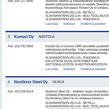
Puh. 020 127 4400
Alumiinin, titaanin ja erikoisteräksen toimittaj
yksikön päävastuualueena on vastata Skandinav
thyssenkrupp Aerospace Finland Oy on johtava al
ALIHANKINTAPALVELUJA - METALLI
ALIHANKINTAPALVELUJA - MUU TEOLLISUUS
ALIHANKINTAPALVELUJA - RAKENNUS..
Lue lisää..
Kotisivut
Tuotteet ja palvelut
3.
Kumart Oy
NASTOLA
Puh. (03) 762 4665
Kumart Oy on vuonna 1985 perustettu puuteolli
erikoistunut perheyritys. Yritys valmistaa asiak
valmiit tuotteet korkealaatuisista raaka-aineista,
ALIHANKINTAPALVELUJA - RAKENNUS
KALUSTEITA JA KALUSTETOIMITTAJIA
KEITTIÖKALUSTEITA JA KEITTIÖVARUSTEITA..
Lue lisää..
Kotisivut
Tuotteet ja palvelut
4.
Nordinox Steel Oy
ULVILA
Puh. (02) 538 8224
Nordinox Steel Oy – teräksen myyjä, terästukku ja
Ulvilasta Erikoisteräkset ja erikoisseokset teoll
Oy Nordinox Steel Oy on Ulvilassa toimiva e..
ALIHANKINTAPALVELUJA - METALLI
ALIHANKINTAPALVELUJA - MUU TEOLLISUUS