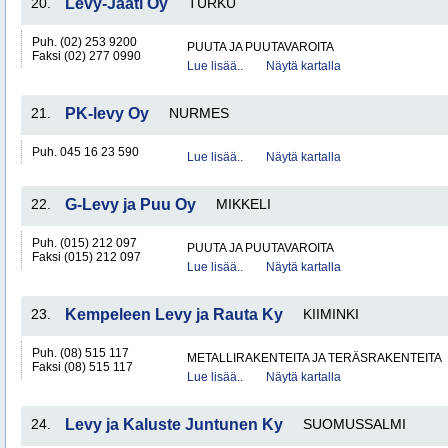
20.
Levy-Jaati Oy
TURKU
Puh. (02) 253 9200
PUUTA JA PUUTAVAROITA
Faksi (02) 277 0990
Lue lisää..
Näytä kartalla
21.
PK-levy Oy
NURMES
Puh. 045 16 23 590
Lue lisää..
Näytä kartalla
22.
G-Levy ja Puu Oy
MIKKELI
Puh. (015) 212 097
PUUTA JA PUUTAVAROITA
Faksi (015) 212 097
Lue lisää..
Näytä kartalla
23.
Kempeleen Levy ja Rauta Ky
KIIMINKI
Puh. (08) 515 117
METALLIRAKENTEITA JA TERÄSRAKENTEITA
Faksi (08) 515 117
Lue lisää..
Näytä kartalla
24.
Levy ja Kaluste Juntunen Ky
SUOMUSSALMI