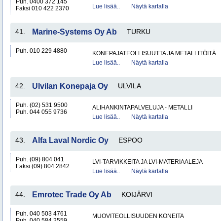
Puh. 0400 372 145
Lue lisää..
Näytä kartalla
Faksi 010 422 2370
41.
Marine-Systems Oy Ab
TURKU
Puh. 010 229 4880
KONEPAJATEOLLISUUTTA JA METALLITÖITÄ
Lue lisää..
Näytä kartalla
42.
Ulvilan Konepaja Oy
ULVILA
Puh. (02) 531 9500
ALIHANKINTAPALVELUJA - METALLI
Puh. 044 055 9736
Lue lisää..
Näytä kartalla
43.
Alfa Laval Nordic Oy
ESPOO
Puh. (09) 804 041
LVI-TARVIKKEITA JA LVI-MATERIAALEJA
Faksi (09) 804 2842
Lue lisää..
Näytä kartalla
44.
Emrotec Trade Oy Ab
KOIJÄRVI
Puh. 040 503 4761
MUOVITEOLLISUUDEN KONEITA
Puh. 040 584 2559