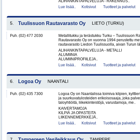
ALIHANKINTAPALVELUJA - RAKENNUS..
Lue lisää..
Kotisivut
Tuotteet ja palvelut
5.
Tuulissuon Rautavarasto Oy
LIETO (TURKU)
Puh. (02) 477 2030
Metallitukku ja terästukku Turku – Tuulissuon 
Rautavarasto Oy on vuonna 1994 perustettu met
rautavarasto Liedon Tuulissuolla, aivan Turun läh
ALIHANKINTAPALVELUJA - METALLI
ALUMIINIA
ALUMIINIPROFIILEJA..
Lue lisää..
Kotisivut
Tuotteet ja palvelut
6.
Logoa Oy
NAANTALI
Puh. (02) 435 7300
Logoa Oy on Naantalissa toimiva kilpien, kylttie
ja suurkuvatulosteiden erikoisosaaja, joka palvele
taloyhtiöitä, liikekiinteistöjä, varustamoja, me..
KAIVERTAMOJA
KILPIÄ JA OPASTEITA
LIIKENNEMERKKEJÄ..
Lue lisää..
Kotisivut
Tuotteet ja palvelut
7.
Tampereen Vesileikkaus Oy
TAMPERE