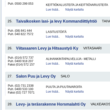
Puh. 0500 299 053
KEITTIÖKALUSTEITA JA KEITTIÖVARUSTEITA
Lue lisää..
Näytä kartalla
25.
Taivalkosken lasi- ja levy Kommandiittiyhtiö
TAIV
Puh. (08) 841 444
LASITUSTÖITÄ
Puh. 040 822 7572
Lue lisää..
Näytä kartalla
26.
Viitasaaren Levy ja Hitsaustyö Ky
VIITASAARI
Puh. (014) 572 737
ALIHANKINTAPALVELUJA - METALLI
Puh. 0400 918 207
Lue lisää..
Näytä kartalla
Faksi (014) 572 157
27.
Salon Puu ja Levy Oy
SALO
Puh. (02) 731 2338
PUUTA JA PUUTAVAROITA
Puh. 0400 533 100
Lue lisää..
Näytä kartalla
Faksi (02) 727 7071
28.
Levy- ja teräsrakenne Horsmalahti Oy
VALKEAKOS