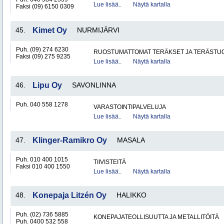
Lue lisää..
Näytä kartalla
Faksi (09) 6150 0309
45.
Kimet Oy
NURMIJÄRVI
Puh. (09) 274 6230
RUOSTUMATTOMAT TERÄKSET JA TERÄSTU
Faksi (09) 275 9235
Lue lisää..
Näytä kartalla
46.
Lipu Oy
SAVONLINNA
Puh. 040 558 1278
VARASTOINTIPALVELUJA
Lue lisää..
Näytä kartalla
47.
Klinger-Ramikro Oy
MASALA
Puh. 010 400 1015
TIIVISTEITÄ
Faksi 010 400 1550
Lue lisää..
Näytä kartalla
48.
Konepaja Litzén Oy
HALIKKO
Puh. (02) 736 5885
KONEPAJATEOLLISUUTTA JA METALLITÖITÄ
Puh. 0400 532 558