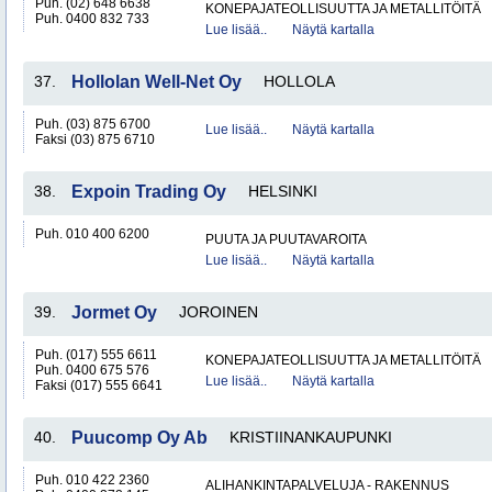
Puh. (02) 648 6638
KONEPAJATEOLLISUUTTA JA METALLITÖITÄ
Puh. 0400 832 733
Lue lisää..
Näytä kartalla
37.
Hollolan Well-Net Oy
HOLLOLA
Puh. (03) 875 6700
Lue lisää..
Näytä kartalla
Faksi (03) 875 6710
38.
Expoin Trading Oy
HELSINKI
Puh. 010 400 6200
PUUTA JA PUUTAVAROITA
Lue lisää..
Näytä kartalla
39.
Jormet Oy
JOROINEN
Puh. (017) 555 6611
KONEPAJATEOLLISUUTTA JA METALLITÖITÄ
Puh. 0400 675 576
Lue lisää..
Näytä kartalla
Faksi (017) 555 6641
40.
Puucomp Oy Ab
KRISTIINANKAUPUNKI
Puh. 010 422 2360
ALIHANKINTAPALVELUJA - RAKENNUS