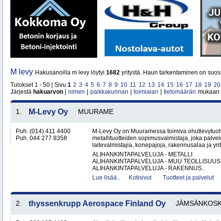
M levy
Hakusanoilla m levy löytyi
1682
yritystä. Haun tarkentaminen on suosi
Tulokset 1 - 50 | Sivu
1
2
3
4
5
6
7
8
9
10
11
12
13
14
15
16
17
18
19
20
Järjestä
hakuarvon
|
nimen
|
paikkakunnan
|
toimialan
|
tietomäärän
mukaan
1.
M-Levy Oy
MUURAME
Puh. (014) 411 4400
M-Levy Oy on Muuramessa toimiva ohutlevytuotte
Puh. 044 277 8358
metallituotteiden sopimusvalmistaja, joka palvele
laitevalmistajia, konepajoja, rakennusalaa ja yri
ALIHANKINTAPALVELUJA - METALLI
ALIHANKINTAPALVELUJA - MUU TEOLLISUUS
ALIHANKINTAPALVELUJA - RAKENNUS..
Lue lisää..
Kotisivut
Tuotteet ja palvelut
2.
thyssenkrupp Aerospace Finland Oy
JÄMSÄNKOSK