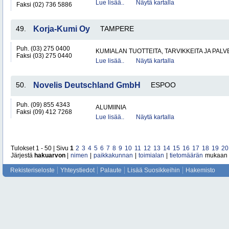
Lue lisää..
Näytä kartalla
Faksi (02) 736 5886
49.
Korja-Kumi Oy
TAMPERE
Puh. (03) 275 0400
KUMIALAN TUOTTEITA, TARVIKKEITA JA PAL
Faksi (03) 275 0440
Lue lisää..
Näytä kartalla
50.
Novelis Deutschland GmbH
ESPOO
Puh. (09) 855 4343
ALUMIINIA
Faksi (09) 412 7268
Lue lisää..
Näytä kartalla
Tulokset 1 - 50 | Sivu
1
2
3
4
5
6
7
8
9
10
11
12
13
14
15
16
17
18
19
20
Järjestä
hakuarvon
|
nimen
|
paikkakunnan
|
toimialan
|
tietomäärän
mukaan
Rekisteriseloste
Yhteystiedot
Palaute
Lisää Suosikkeihin
Hakemisto