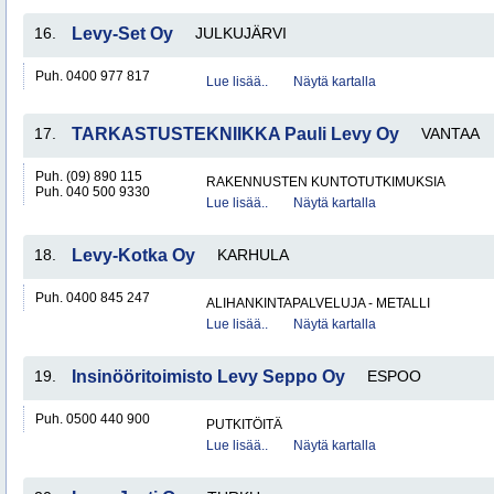
16.
Levy-Set Oy
JULKUJÄRVI
Puh. 0400 977 817
Lue lisää..
Näytä kartalla
17.
TARKASTUSTEKNIIKKA Pauli Levy Oy
VANTAA
Puh. (09) 890 115
RAKENNUSTEN KUNTOTUTKIMUKSIA
Puh. 040 500 9330
Lue lisää..
Näytä kartalla
18.
Levy-Kotka Oy
KARHULA
Puh. 0400 845 247
ALIHANKINTAPALVELUJA - METALLI
Lue lisää..
Näytä kartalla
19.
Insinööritoimisto Levy Seppo Oy
ESPOO
Puh. 0500 440 900
PUTKITÖITÄ
Lue lisää..
Näytä kartalla