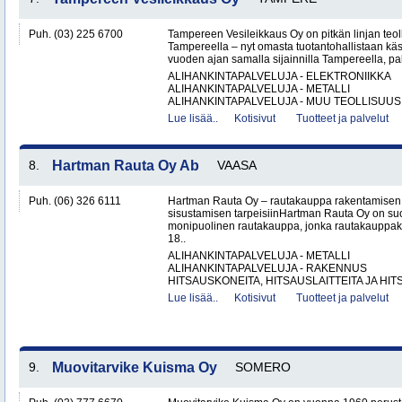
Puh. (03) 225 6700
Tampereen Vesileikkaus Oy on pitkän linjan teol
Tampereella – nyt omasta tuotantohallistaan käsin
vuoden ajan samalla sijainnilla Tampereella, pal
ALIHANKINTAPALVELUJA - ELEKTRONIIKKA
ALIHANKINTAPALVELUJA - METALLI
ALIHANKINTAPALVELUJA - MUU TEOLLISUUS.
Lue lisää..
Kotisivut
Tuotteet ja palvelut
8.
Hartman Rauta Oy Ab
VAASA
Puh. (06) 326 6111
Hartman Rauta Oy – rautakauppa rakentamisen, 
sisustamisen tarpeisiinHartman Rauta Oy on su
monipuolinen rautakauppa, jonka rautakauppak
18..
ALIHANKINTAPALVELUJA - METALLI
ALIHANKINTAPALVELUJA - RAKENNUS
HITSAUSKONEITA, HITSAUSLAITTEITA JA HIT
Lue lisää..
Kotisivut
Tuotteet ja palvelut
9.
Muovitarvike Kuisma Oy
SOMERO