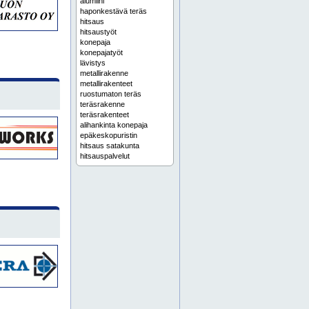
alumiini
haponkestävä teräs
hitsaus
hitsaustyöt
konepaja
konepajatyöt
lävistys
metallirakenne
metallirakenteet
ruostumaton teräs
teräsrakenne
teräsrakenteet
alihankinta konepaja
epäkeskopuristin
hitsaus satakunta
hitsauspalvelut
hitsausrobotti
hitsausta
hst
häme
kokoonpano
kokoonpanotyöt
mag-hitsaus
metallin pintakäsittely
metallin taivutus
metalliosat
metalliosien valmistus
metallituotteet
metallituotteiden valmistus
mig-hitsaus