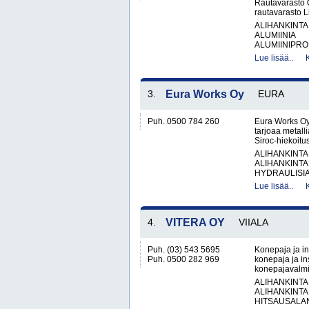
Rautavarasto 
rautavarasto L
ALIHANKINTA
ALUMIINIA
ALUMIINIPROF
Lue lisää..
3.
Eura Works Oy
EURA
Puh. 0500 784 260
Eura Works Oy
tarjoaa metall
Siroc-hiekoitus
ALIHANKINTA
ALIHANKINTA
HYDRAULISIA 
Lue lisää..
4.
VITERA OY
VIIALA
Puh. (03) 543 5695
Konepaja ja in
Puh. 0500 282 969
konepaja ja ins
konepajavalmis
ALIHANKINTA
ALIHANKINTA
HITSAUSALAN