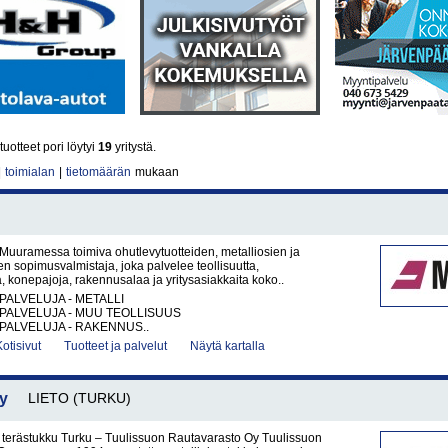
uotteet pori löytyi
19
yritystä.
|
toimialan
|
tietomäärän
mukaan
Muuramessa toimiva ohutlevytuotteiden, metalliosien ja
den sopimusvalmistaja, joka palvelee teollisuutta,
a, konepajoja, rakennusalaa ja yritysasiakkaita koko..
PALVELUJA - METALLI
PALVELUJA - MUU TEOLLISUUS
PALVELUJA - RAKENNUS..
Kotisivut
Tuotteet ja palvelut
Näytä kartalla
y
LIETO (TURKU)
a terästukku Turku – Tuulissuon Rautavarasto Oy Tuulissuon