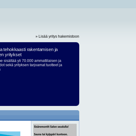
» Lisää yritys hakemistoon
ja tehokkaasti rakentamisen ja
en yritykset
 sisältää yli 70.000 ammattilaisen ja
dot sekä yrityksen tarjoamat tuotteet ja
ä