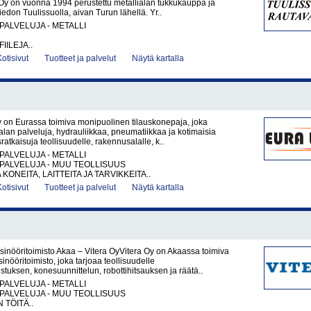
Oy on vuonna 1994 perustettu metallialan tukkukauppa ja
iedon Tuulissuolla, aivan Turun lähellä. Yr..
PALVELUJA - METALLI
IILEJA..
Kotisivut
Tuotteet ja palvelut
Näytä kartalla
 on Eurassa toimiva monipuolinen tilauskonepaja, joka
ialan palveluja, hydrauliikkaa, pneumatiikkaa ja kotimaisia
ratkaisuja teollisuudelle, rakennusalalle, k..
PALVELUJA - METALLI
PALVELUJA - MUU TEOLLISUUS
KONEITA, LAITTEITA JA TARVIKKEITA..
Kotisivut
Tuotteet ja palvelut
Näytä kartalla
sinööritoimisto Akaa – Vitera OyVitera Oy on Akaassa toimiva
inööritoimisto, joka tarjoaa teollisuudelle
tuksen, konesuunnittelun, robottihitsauksen ja räätä..
PALVELUJA - METALLI
PALVELUJA - MUU TEOLLISUUS
 TÖITÄ..