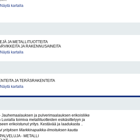
Näytä kartalla
EJÄ JA METALLITUOTTEITA
RVIKKEITA JA RAKENNUSAINEITA
Näytä kartalla
NTEITA JA TERÄSRAKENTEITA
Näytä kartalla
– Jauhemaalauksen ja pulverimaalauksen erikoisliike
Luvialla toimiva metallituotteiden esikäsittelyyn ja
en erikoistunut yritys. Kestävää ja laadukasta ..
yi yrityksen Markkinapaikka-ilmoituksen kautta
PALVELUJA - METALLI