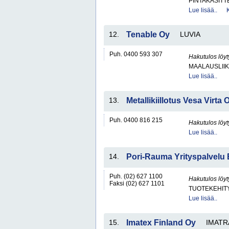
PINTAKÄSITT
Lue lisää..
12.
Tenable Oy
LUVIA
Puh. 0400 593 307
Hakutulos löyt
MAALAUSLIIK
Lue lisää..
13.
Metallikiillotus Vesa Virta 
Puh. 0400 816 215
Hakutulos löyt
Lue lisää..
14.
Pori-Rauma Yrityspalvelu E
Puh. (02) 627 1100
Hakutulos löyt
Faksi (02) 627 1101
TUOTEKEHITY
Lue lisää..
15.
Imatex Finland Oy
IMATR