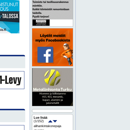
Lue lisää
(
1
/152)
alihankintakonepaja