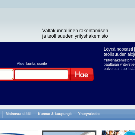
Valtakunnallinen rakentamisen
ja teollisuuden yrityshakemisto
Löydä nopeasti 
teollisuuden aloj
Yrityshakemistomme
Alue
, kunta, osoite
päättäjän yhteystie
palvelut
» Lue lisä
Hae
Mainosta täällä
Kunnat & kaupungit
Yhteystiedot