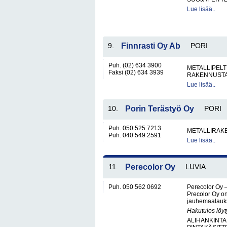
Lue lisää..
9.
Finnrasti Oy Ab
PORI
Puh. (02) 634 3900
METALLIPELT
Faksi (02) 634 3939
RAKENNUSTA
Lue lisää..
10.
Porin Terästyö Oy
PORI
Puh. 050 525 7213
METALLIRAKE
Puh. 040 549 2591
Lue lisää..
11.
Perecolor Oy
LUVIA
Puh. 050 562 0692
Perecolor Oy 
Precolor Oy on 
jauhemaalaukse
Hakutulos löyt
ALIHANKINTA