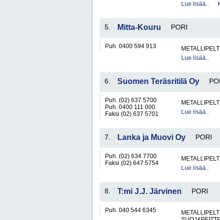
Lue lisää..
5.
Mitta-Kouru
PORI
Puh. 0400 594 913
METALLIPELT
Lue lisää..
6.
Suomen Teräsritilä Oy
PO
Puh. (02) 637 5700
METALLIPELT
Puh. 0400 111 000
Lue lisää..
Faksi (02) 637 5701
7.
Lanka ja Muovi Oy
PORI
Puh. (02) 634 7700
METALLIPELT
Faksi (02) 647 5754
Lue lisää..
8.
T:mi J.J. Järvinen
PORI
Puh. 040 544 6345
METALLIPELT
SUOJAPEITTE