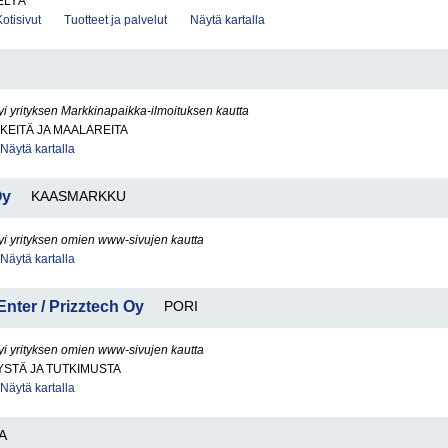
ELYÄ
Kotisivut
Tuotteet ja palvelut
Näytä kartalla
yi yrityksen Markkinapaikka-ilmoituksen kautta
KEITÄ JA MAALAREITA
Näytä kartalla
Oy
KAASMARKKU
yi yrityksen omien www-sivujen kautta
Näytä kartalla
nter / Prizztech Oy
PORI
yi yrityksen omien www-sivujen kautta
STÄ JA TUTKIMUSTA
Näytä kartalla
A