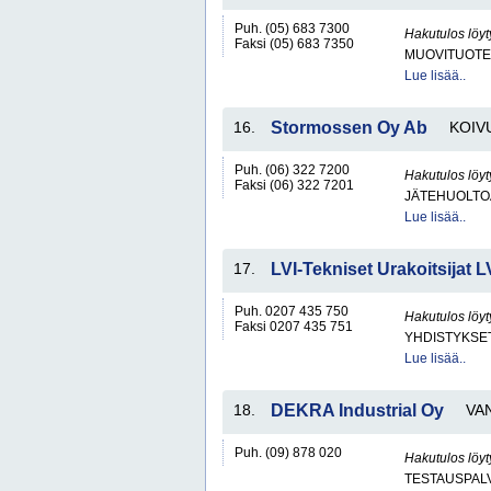
Puh. (05) 683 7300
Hakutulos löyt
Faksi (05) 683 7350
MUOVITUOTE
Lue lisää..
16.
Stormossen Oy Ab
KOIV
Puh. (06) 322 7200
Hakutulos löyt
Faksi (06) 322 7201
JÄTEHUOLTOA
Lue lisää..
17.
LVI-Tekniset Urakoitsijat L
Puh. 0207 435 750
Hakutulos löyt
Faksi 0207 435 751
YHDISTYKSET 
Lue lisää..
18.
DEKRA Industrial Oy
VA
Puh. (09) 878 020
Hakutulos löyt
TESTAUSPAL