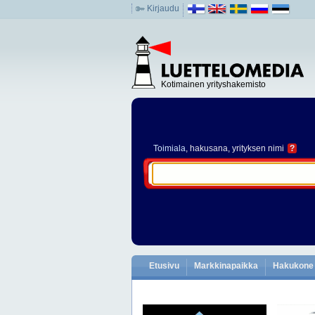
Kirjaudu
Kotimainen yrityshakemisto
Toimiala
, hakusana, yrityksen nimi
?
Etusivu
Markkinapaikka
Hakukone