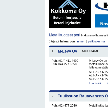
Metallituotteet pori
Hakusanoilla metallit
Järjestä
hakuarvon
|
nimen
|
paikkakunnan
1.
M-Levy Oy
MUURAME
Puh. (014) 411 4400
M-Levy Oy on 
Puh. 044 277 8358
metallituottei
laitevalmistaji
ALIHANKINTA
ALIHANKINTA
ALIHANKINTA
Lue lisää..
2.
Tuulissuon Rautavarasto O
Puh. (02) 477 2030
Metallitukku j