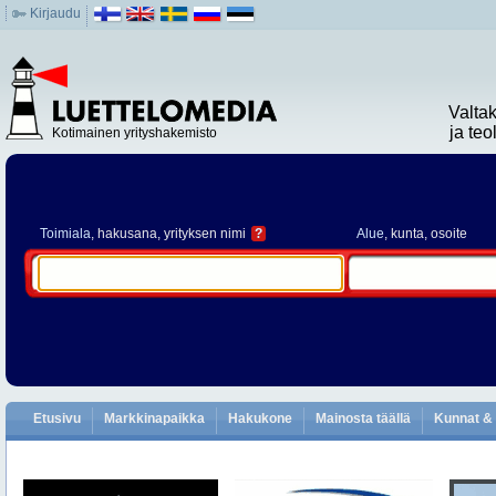
Kirjaudu
Valta
ja te
Kotimainen yrityshakemisto
Toimiala
, hakusana, yrityksen nimi
?
Alue
, kunta, osoite
Etusivu
Markkinapaikka
Hakukone
Mainosta täällä
Kunnat & 