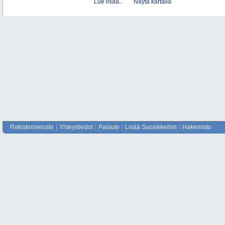
Lue lisää..
Näytä kartalla
Rekisteriseloste
Yhteystiedot
Palaute
Lisää Suosikkeihin
Hakemisto