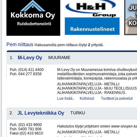
Pem niittaus
Hakusanoilla pem niittaus löytyi
2
yritystä.
1.
M-Levy Oy
MUURAME
Puh. (014) 411 4400
M-Levy Oy on Muuramessa toimiva ohutlevytuotte
Puh. 044 277 8358
metallituotteiden sopimusvalmistaja, joka palvele
laitevalmistajia, konepajoja, rakennusalaa ja yri
ALIHANKINTAPALVELUJA - METALLI
ALIHANKINTAPALVELUJA - MUU TEOLLISUUS
ALIHANKINTAPALVELUJA - RAKENNUS..
Lue lisää..
Kotisivut
Tuotteet ja palvelut
2.
JL Levytekniikka Oy
TURKU
Puh. (02) 433 9800
Hakutulos löytyi yrityksen omien www-sivujen ka
Puh. 0400 791 806
ALIHANKINTAPALVELUJA - METALLI
Faksi (02) 433 9810