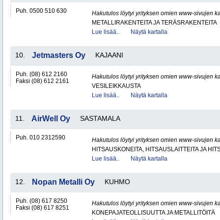
Puh. 0500 510 630
Hakutulos löytyi yrityksen omien www-sivujen ka
METALLIRAKENTEITA JA TERÄSRAKENTEITA
Lue lisää..
Näytä kartalla
10.
Jetmasters Oy
KAJAANI
Puh. (08) 612 2160
Hakutulos löytyi yrityksen omien www-sivujen ka
Faksi (08) 612 2161
VESILEIKKAUSTA
Lue lisää..
Näytä kartalla
11.
AirWell Oy
SASTAMALA
Puh. 010 2312590
Hakutulos löytyi yrityksen omien www-sivujen ka
HITSAUSKONEITA, HITSAUSLAITTEITA JA HI
Lue lisää..
Näytä kartalla
12.
Nopan Metalli Oy
KUHMO
Puh. (08) 617 8250
Hakutulos löytyi yrityksen omien www-sivujen ka
Faksi (08) 617 8251
KONEPAJATEOLLISUUTTA JA METALLITÖITÄ