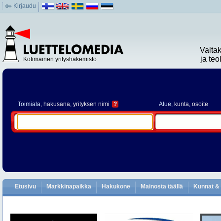
Kirjaudu
Valta
ja te
Kotimainen yrityshakemisto
Toimiala
, hakusana, yrityksen nimi
?
Alue
, kunta, osoite
Etusivu
Markkinapaikka
Hakukone
Mainosta täällä
Kunnat & 