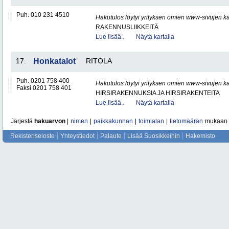
Puh. 010 231 4510
Hakutulos löytyi yrityksen omien www-sivujen ka
RAKENNUSLIIKKEITÄ
Lue lisää..
Näytä kartalla
17.
Honkatalot
RITOLA
Puh. 0201 758 400
Hakutulos löytyi yrityksen omien www-sivujen ka
Faksi 0201 758 401
HIRSIRAKENNUKSIA JA HIRSIRAKENTEITA
Lue lisää..
Näytä kartalla
Järjestä
hakuarvon
|
nimen
|
paikkakunnan
|
toimialan
|
tietomäärän
mukaan
Rekisteriseloste
Yhteystiedot
Palaute
Lisää Suosikkeihin
Hakemisto