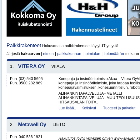
Palkkirakenteet
Hakusanalla palkkirakenteet löytyi
17
yritystä.
Järjestä
hakuarvon
|
nimen
|
paikkakunnan
|
toimialan
|
tietomäärän
mukaan
1.
VITERA OY
VIIALA
Puh. (03) 543 5695
Konepaja ja insinööritoimisto Akaa – Vitera OyV
Puh. 0500 282 969
konepaja ja insinööritoimisto, joka tarjoaa teolli
konepajavalmistuksen, konesuunnittelun, robotti
ALIHANKINTAPALVELUJA - METALLI
ALIHANKINTAPALVELUJA - MUU TEOLLISUUS
HITSAUSALAN TÖITÄ..
Lue lisää..
Kotisivut
Tuotteet ja palvelut
2.
Metawell Oy
LIETO
Puh. 040 536 1921
Hakutulos löytyi yrityksen omien www-sivujen ka