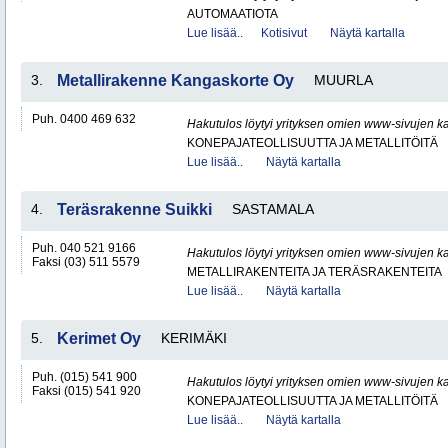
AUTOMAATIOTA
Lue lisää..
Kotisivut
Näytä kartalla
3.
Metallirakenne Kangaskorte Oy
MUURLA
Puh. 0400 469 632
Hakutulos löytyi yrityksen omien www-sivujen ka
KONEPAJATEOLLISUUTTA JA METALLITÖITÄ
Lue lisää..
Näytä kartalla
4.
Teräsrakenne Suikki
SASTAMALA
Puh. 040 521 9166
Hakutulos löytyi yrityksen omien www-sivujen ka
Faksi (03) 511 5579
METALLIRAKENTEITA JA TERÄSRAKENTEITA
Lue lisää..
Näytä kartalla
5.
Kerimet Oy
KERIMÄKI
Puh. (015) 541 900
Hakutulos löytyi yrityksen omien www-sivujen ka
Faksi (015) 541 920
KONEPAJATEOLLISUUTTA JA METALLITÖITÄ
Lue lisää..
Näytä kartalla