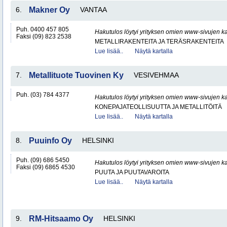
6.
Makner Oy
VANTAA
Puh. 0400 457 805
Hakutulos löytyi yrityksen omien www-sivujen ka
Faksi (09) 823 2538
METALLIRAKENTEITA JA TERÄSRAKENTEITA
Lue lisää..
Näytä kartalla
7.
Metallituote Tuovinen Ky
VESIVEHMAA
Puh. (03) 784 4377
Hakutulos löytyi yrityksen omien www-sivujen ka
KONEPAJATEOLLISUUTTA JA METALLITÖITÄ
Lue lisää..
Näytä kartalla
8.
Puuinfo Oy
HELSINKI
Puh. (09) 686 5450
Hakutulos löytyi yrityksen omien www-sivujen ka
Faksi (09) 6865 4530
PUUTA JA PUUTAVAROITA
Lue lisää..
Näytä kartalla
9.
RM-Hitsaamo Oy
HELSINKI