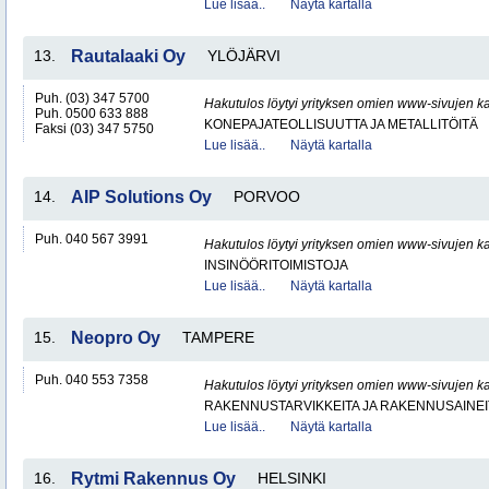
Lue lisää..
Näytä kartalla
13.
Rautalaaki Oy
YLÖJÄRVI
Puh. (03) 347 5700
Hakutulos löytyi yrityksen omien www-sivujen ka
Puh. 0500 633 888
KONEPAJATEOLLISUUTTA JA METALLITÖITÄ
Faksi (03) 347 5750
Lue lisää..
Näytä kartalla
14.
AIP Solutions Oy
PORVOO
Puh. 040 567 3991
Hakutulos löytyi yrityksen omien www-sivujen ka
INSINÖÖRITOIMISTOJA
Lue lisää..
Näytä kartalla
15.
Neopro Oy
TAMPERE
Puh. 040 553 7358
Hakutulos löytyi yrityksen omien www-sivujen ka
RAKENNUSTARVIKKEITA JA RAKENNUSAINEI
Lue lisää..
Näytä kartalla
16.
Rytmi Rakennus Oy
HELSINKI