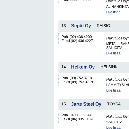
Hakutulos löyt
ALIHANKINTA
Lue lisää..
13.
Sepät Oy
RAISIO
Puh. (02) 436 4200
Hakutulos löyt
Faksi (02) 436 4227
METALLIRAKE
SÄILIÖITÄ
Lue lisää..
14.
Helkem Oy
HELSINKI
Puh. (09) 752 3718
Hakutulos löyt
Faksi (09) 752 3719
LÄMMITYSLAI
Lue lisää..
15.
Jarte Steel Oy
TÖYSÄ
Puh. 0400 865 544
Hakutulos löyt
Faksi (06) 335 1169
SÄILIÖITÄ
Lue lisää..