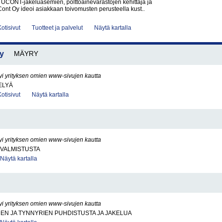
 UCONT-jakeluasemien, polttoainevarastojen kehittäjä ja
Cont Oy ideoi asiakkaan toivomusten perusteella kust..
Kotisivut
Tuotteet ja palvelut
Näytä kartalla
Oy
MÄYRY
yi yrityksen omien www-sivujen kautta
ELYÄ
Kotisivut
Näytä kartalla
yi yrityksen omien www-sivujen kautta
VALMISTUSTA
Näytä kartalla
yi yrityksen omien www-sivujen kautta
DEN JA TYNNYRIEN PUHDISTUSTA JA JAKELUA