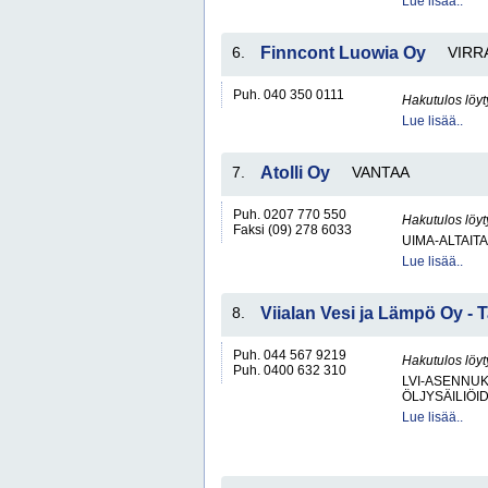
Lue lisää..
6.
Finncont Luowia Oy
VIRR
Puh. 040 350 0111
Hakutulos löyt
Lue lisää..
7.
Atolli Oy
VANTAA
Puh. 0207 770 550
Hakutulos löyt
Faksi (09) 278 6033
UIMA-ALTAITA
Lue lisää..
8.
Viialan Vesi ja Lämpö Oy - 
Puh. 044 567 9219
Hakutulos löyt
Puh. 0400 632 310
LVI-ASENNUK
ÖLJYSÄILIÖI
Lue lisää..