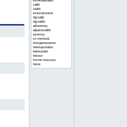
kemikaalisäiliöt
säiliö
säiliöt
teräsrakenteet
öljysäiliö
öljysäiliöt
alihankinta
alipainesäiliöt
asennus
ce-merkintä
energiantuotanto
hiekkapuhallus
hiekkasiilot
hitsaus
hormin massaus
häme
kantavat teräsrakenteet
karjala
keski-suomi
kuivauslaitteet
kuparikierukat
kymenlaakso
lappi
lokasäiliöt vaihtolavalla
lämminvesikierukat
lämminvesikierukka
lämminvesivaraaja
lämminvesivaraajat
lämpökeskukset
lämpölaitteet