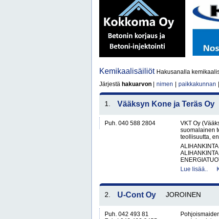
Kemikaalisäiliöt
Hakusanalla kemikaalisä
Järjestä
hakuarvon
|
nimen
|
paikkakunnan
1.
Vääksyn Kone ja Teräs Oy
Puh. 040 588 2804
VKT Oy (Vääks
suomalainen te
teollisuutta, 
ALIHANKINTA
ALIHANKINTA
ENERGIATUOT
Lue lisää..
2.
U-Cont Oy
JOROINEN
Puh. 042 493 81
Pohjoismaiden 