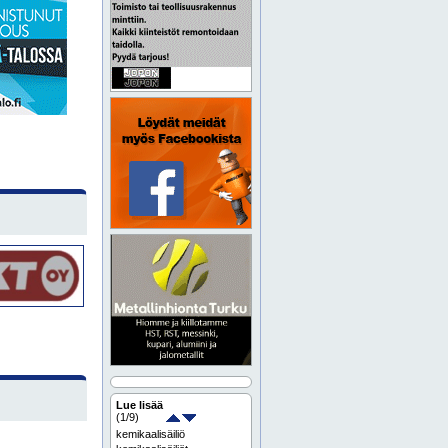
Lue lisää
(
1
/9)
kemikaalisäiliö