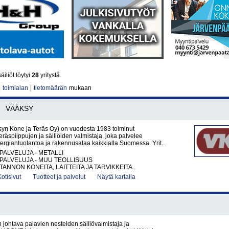
iliöt löytyi
28
yritystä.
|
toimialan
|
tietomäärän
mukaan
VÄÄKSY
yn Kone ja Teräs Oy) on vuodesta 1983 toiminut
räspiippujen ja säiliöiden valmistaja, joka palvelee
energiantuotantoa ja rakennusalaa kaikkialla Suomessa. Yrit..
PALVELUJA - METALLI
PALVELUJA - MUU TEOLLISUUS
ANNON KONEITA, LAITTEITA JA TARVIKKEITA..
Kotisivut
Tuotteet ja palvelut
Näytä kartalla
johtava palavien nesteiden säiliövalmistaja ja