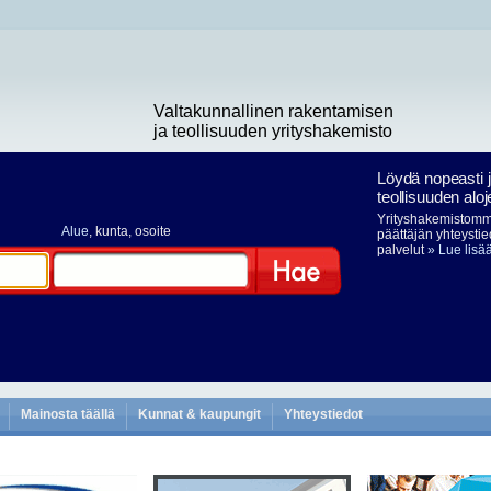
Valtakunnallinen rakentamisen
ja teollisuuden yrityshakemisto
Löydä nopeasti 
teollisuuden aloj
Yrityshakemistomme
Alue
, kunta, osoite
päättäjän yhteystie
palvelut
» Lue lisä
Hae
Mainosta täällä
Kunnat & kaupungit
Yhteystiedot