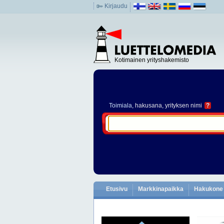
Kirjaudu
Kotimainen yrityshakemisto
Toimiala
, hakusana, yrityksen nimi
?
Etusivu
Markkinapaikka
Hakukone