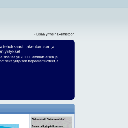
» Lisää yritys hakemistoon
ja tehokkaasti rakentamisen ja
en yritykset
 sisältää yli 70.000 ammattilaisen ja
dot sekä yrityksen tarjoamat tuotteet ja
ä