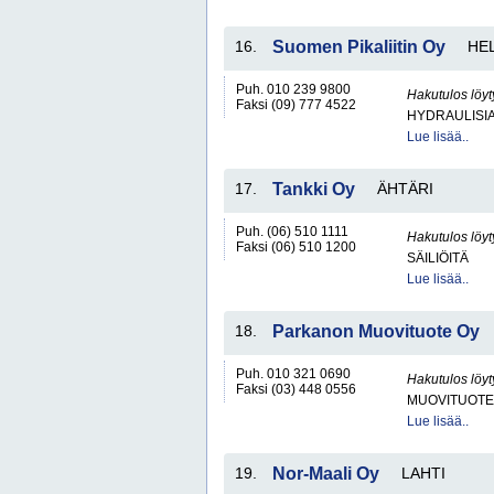
16.
Suomen Pikaliitin Oy
HEL
Puh. 010 239 9800
Hakutulos löyt
Faksi (09) 777 4522
HYDRAULISIA 
Lue lisää..
17.
Tankki Oy
ÄHTÄRI
Puh. (06) 510 1111
Hakutulos löyt
Faksi (06) 510 1200
SÄILIÖITÄ
Lue lisää..
18.
Parkanon Muovituote Oy
Puh. 010 321 0690
Hakutulos löyt
Faksi (03) 448 0556
MUOVITUOTE
Lue lisää..
19.
Nor-Maali Oy
LAHTI