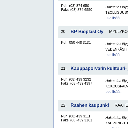
Puh. (03) 874 650
Hakutulos löyt
Faksi (03) 874 6550
TEOLLISUUS
Lue lisää..
20.
BP Bioplast Oy
MYLLYKO
Puh. 050 448 3131
Hakutulos löyt
VEDENKÄSITT
Lue lisää..
21.
Kauppaporvarin kulttuuri- j
Puh. (08) 439 3232
Hakutulos löyt
Faksi (08) 439 4397
KOKOUSPALVE
Lue lisää..
22.
Raahen kaupunki
RAAHE
Puh. (08) 439 3111
Hakutulos löyt
Faksi (08) 439 3161
KAUPUNGIT 