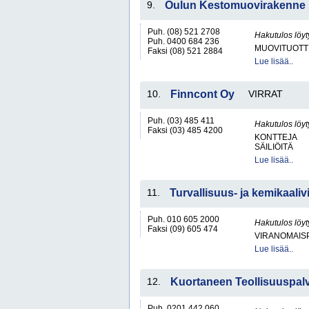
9.
Oulun Kestomuovirakenne
Puh. (08) 521 2708
Hakutulos löyt
Puh. 0400 684 236
MUOVITUOTT
Faksi (08) 521 2884
Lue lisää..
10.
Finncont Oy
VIRRAT
Puh. (03) 485 411
Hakutulos löyt
Faksi (03) 485 4200
KONTTEJA
SÄILIÖITÄ
Lue lisää..
11.
Turvallisuus- ja kemikaaliv
Puh. 010 605 2000
Hakutulos löyt
Faksi (09) 605 474
VIRANOMAIS
Lue lisää..
12.
Kuortaneen Teollisuuspal
Puh. 0201 442 060