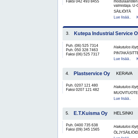
Faksi 042 493 8455
modulaaristen
valmistaja. U-
SÄILIÖITÄ
Lue lisää..
3.
Kutepa Industrial Service 
Puh. (06) 525 7314
Hakutulos löyt
Puh. 050 328 7463
PINTAKÄSITT
Faksi (06) 525 7317
Lue lisää..
4.
Plastservice Oy
KERAVA
Puh. 0207 121 480
Hakutulos löyt
Faksi 0207 121 482
MUOVITUOTE
Lue lisää..
5.
E.T.Kuisma Oy
HELSINKI
Puh. 0400 735 638
Hakutulos löyt
Faksi (09) 345 1565
ÖLJYSÄILIÖI