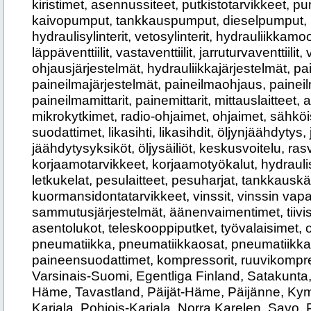
kiristimet, asennussiteet, putkistotarvikkeet, 
kaivopumput, tankkauspumput, dieselpumput, pu
hydraulisylinterit, vetosylinterit, hydrauliikkamoott
läppäventtiilit, vastaventtiilit, jarruturvaventtiilit, 
ohjausjärjestelmät, hydrauliikkajärjestelmät, pa
paineilmajärjestelmät, paineilmaohjaus, paineilma
paineilmamittarit, painemittarit, mittauslaitteet, a
mikrokytkimet, radio-ohjaimet, ohjaimet, sähköi
suodattimet, likasihti, likasihdit, öljynjäähdytys,
jäähdytysyksiköt, öljysäiliöt, keskusvoitelu, ras
korjaamotarvikkeet, korjaamotyökalut, hydraulis
letkukelat, pesulaitteet, pesuharjat, tankkauskä
kuormansidontatarvikkeet, vinssit, vinssin vapa
sammutusjärjestelmät, äänenvaimentimet, tiivist
asentolukot, teleskooppiputket, työvalaisimet, o
pneumatiikka, pneumatiikkaosat, pneumatiikkal
paineensuodattimet, kompressorit, ruuvikompre
Varsinais-Suomi, Egentliga Finland, Satakunta
Häme, Tavastland, Päijät-Häme, Päijänne, K
Karjala, Pohjois-Karjala, Norra Karelen, Savo,