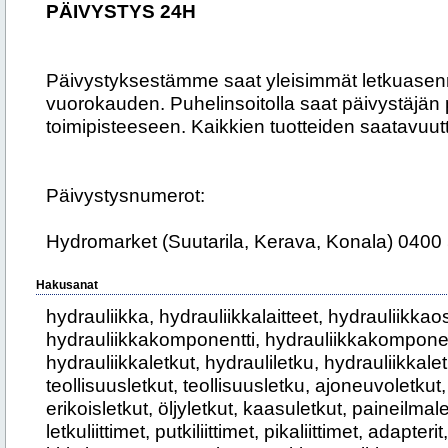
PÄIVYSTYS 24H
Päivystyksestämme saat yleisimmät letkuasenn
vuorokauden. Puhelinsoitolla saat päivystäjän
toimipisteeseen. Kaikkien tuotteiden saatavuutt
Päivystysnumerot:
Hydromarket (Suutarila, Kerava, Konala) 040
Hakusanat
hydrauliikka, hydrauliikkalaitteet, hydrauliikka
hydrauliikkakomponentti, hydrauliikkakomponent
hydrauliikkaletkut, hydrauliletku, hydrauliikkaletk
teollisuusletkut, teollisuusletku, ajoneuvoletkut, 
erikoisletkut, öljyletkut, kaasuletkut, paineilmal
letkuliittimet, putkiliittimet, pikaliittimet, adapteri