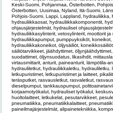
Keski-Suomi, Pohjanmaa, Österbotten, Pohjoi
Österbotten, Uusimaa, Nyland, Itä-Suomi, Läns
Pohjois-Suomi, Lappi, Lappland, hydrauliikka, hy
hydrauliikkaosat, hydrauliikkakomponentit, hydr
ohjausjärjestelmät, hydrauliset ohjausjärjestelm
hydrauliikkasylinterit, vetosylinterit, moottorit ja
hydrauliikkapumput, pumppuyksiköt, koneikot
hydrauliikkakoneikot, öljysäiliöt, koneikkosäiliöt, 
säiliötarvikkeet, jäähdyttimet, öljynjäähdyttimet
suodattimet, öljynsuodatus, likasihdit, mittauslai
virtausmittarit, anturit, paineanturit, lämpötila-an
hydrauliletkut, hydrauliikkaletku, hydrauliletku, letk
letkupuristimet, letkupuristimet ja laitteet, pikali
teräsputket, rasvausletkut, rasvaletkut, rasvaus
dieselpumput, tankkauspumput, polttoainetarvi
korjaamotyökalut, hydrauliset työkalut, keskusvo
huoltolaitteet, letkukelat, pesutarvikkeet, pesu
pneumatiikka, pneumatiikkalaitteet, pneumatiik
paineilmajärjestelmät, alipainetekniikka, kompr