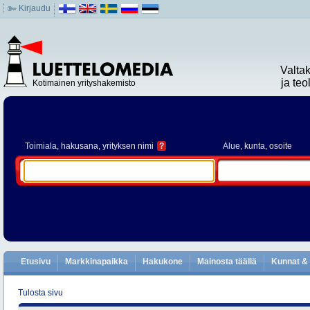
Kirjaudu
Valta
ja te
Kotimainen yrityshakemisto
Toimiala
, hakusana, yrityksen nimi
?
Alue
, kunta, osoite
Etusivu
Markkinapaikka
Hakukone
Mainosta täällä
Kunnat & 
Tulosta sivu