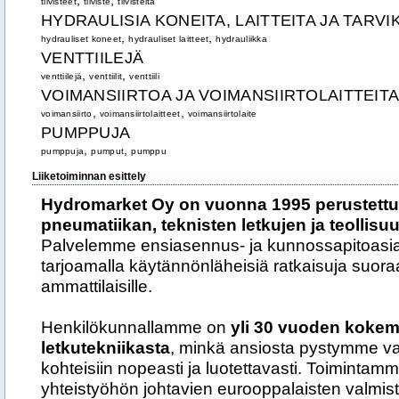
,
,
tiivisteet
tiiviste
tiivisteitä
HYDRAULISIA KONEITA, LAITTEITA JA TARVI
,
,
hydrauliset koneet
hydrauliset laitteet
hydrauliikka
VENTTIILEJÄ
,
,
venttiilejä
venttiilit
venttiili
VOIMANSIIRTOA JA VOIMANSIIRTOLAITTEIT
,
,
voimansiirto
voimansiirtolaitteet
voimansiirtolaite
PUMPPUJA
,
,
pumppuja
pumput
pumppu
Liiketoiminnan esittely
Hydromarket Oy on vuonna 1995 perustettu 
pneumatiikan, teknisten letkujen ja teollisuu
Palvelemme ensiasennus- ja kunnossapitoasia
tarjoamalla käytännönläheisiä ratkaisuja suoraa
ammattilaisille.
Henkilökunnallamme on
yli 30 vuoden kokemu
letkutekniikasta
, minkä ansiosta pystymme va
kohteisiin nopeasti ja luotettavasti. Toimintamm
yhteistyöhön johtavien eurooppalaisten valmis