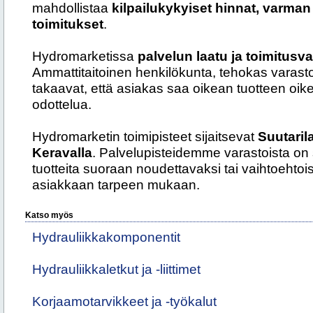
mahdollistaa
kilpailukykyiset hinnat, varma
toimitukset
.
Hydromarketissa
palvelun laatu ja toimitus
Ammattitaitoinen henkilökunta, tehokas varastoin
takaavat, että asiakas saa oikean tuotteen oik
odottelua.
Hydromarketin toimipisteet sijaitsevat
Suutaril
Keravalla
. Palvelupisteidemme varastoista on s
tuotteita suoraan noudettavaksi tai vaihtoehtois
asiakkaan tarpeen mukaan.
Katso myös
Hydrauliikkakomponentit
Hydrauliikkaletkut ja -liittimet
Korjaamotarvikkeet ja -työkalut