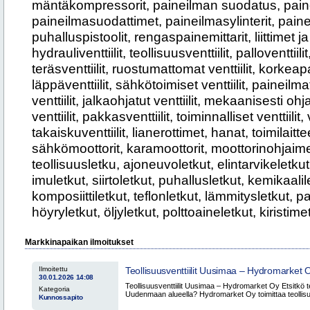
mäntäkompressorit, paineilman suodatus, pain
paineilmasuodattimet, paineilmasylinterit, painei
puhalluspistoolit, rengaspainemittarit, liittimet ja p
hydrauliventtiilit, teollisuusventtiilit, palloventtiili
teräsventtiilit, ruostumattomat venttiilit, korkeapain
läppäventtiilit, sähkötoimiset venttiilit, paineilma
venttiilit, jalkaohjatut venttiilit, mekaanisesti ohj
venttiilit, pakkasventtiilit, toiminnalliset venttiilit,
takaiskuventtiilit, lianerottimet, hanat, toimilait
sähkömoottorit, karamoottorit, moottorinohjaimet
teollisuusletku, ajoneuvoletkut, elintarvikeletkut
imuletkut, siirtoletkut, puhallusletkut, kemikaalile
komposiittiletkut, teflonletkut, lämmitysletkut, pa
höyryletkut, öljyletkut, polttoaineletkut, kiristim
Markkinapaikan ilmoitukset
Ilmoitettu
Teollisuusventtiilit Uusimaa – Hydromarket 
30.01.2026 14:08
Teollisuusventtiilit Uusimaa – Hydromarket Oy Etsitkö teo
Kategoria
Uudenmaan alueella? Hydromarket Oy toimittaa teollisuus
Kunnossapito