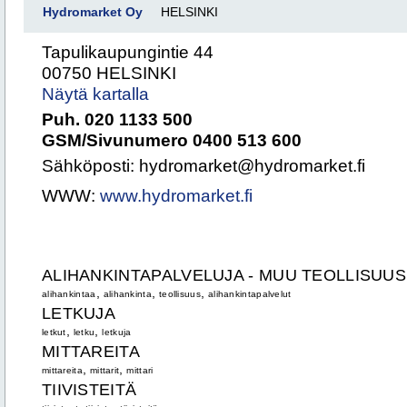
Hydromarket Oy
HELSINKI
Tapulikaupungintie 44
00750 HELSINKI
Näytä kartalla
Puh. 020 1133 500
GSM/Sivunumero 0400 513 600
Sähköposti: hydromarket@hydromarket.fi
WWW:
www.hydromarket.fi
ALIHANKINTAPALVELUJA - MUU TEOLLISUUS
,
,
,
alihankintaa
alihankinta
teollisuus
alihankintapalvelut
LETKUJA
,
,
letkut
letku
letkuja
MITTAREITA
,
,
mittareita
mittarit
mittari
TIIVISTEITÄ