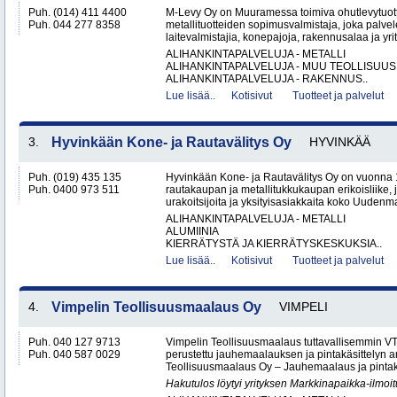
Puh. (014) 411 4400
M-Levy Oy on Muuramessa toimiva ohutlevytuotte
Puh. 044 277 8358
metallituotteiden sopimusvalmistaja, joka palvele
laitevalmistajia, konepajoja, rakennusalaa ja yri
ALIHANKINTAPALVELUJA - METALLI
ALIHANKINTAPALVELUJA - MUU TEOLLISUUS
ALIHANKINTAPALVELUJA - RAKENNUS..
Lue lisää..
Kotisivut
Tuotteet ja palvelut
3.
Hyvinkään Kone- ja Rautavälitys Oy
HYVINKÄÄ
Puh. (019) 435 135
Hyvinkään Kone- ja Rautavälitys Oy on vuonna 
Puh. 0400 973 511
rautakaupan ja metallitukkukaupan erikoisliike, j
urakoitsijoita ja yksityisasiakkaita koko Uudenm
ALIHANKINTAPALVELUJA - METALLI
ALUMIINIA
KIERRÄTYSTÄ JA KIERRÄTYSKESKUKSIA..
Lue lisää..
Kotisivut
Tuotteet ja palvelut
4.
Vimpelin Teollisuusmaalaus Oy
VIMPELI
Puh. 040 127 9713
Vimpelin Teollisuusmaalaus tuttavallisemmin 
Puh. 040 587 0029
perustettu jauhemaalauksen ja pintakäsittelyn a
Teollisuusmaalaus Oy – Jauhemaalaus ja pintakä
Hakutulos löytyi yrityksen Markkinapaikka-ilmoi