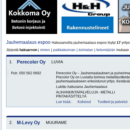
Jauhemaalaus espoo
Hakusanoilla jauhemaalaus espoo löytyi
17
yritys
Järjestä
hakuarvon
|
nimen
|
paikkakunnan
|
toimialan
|
tietomäärän
mukaan
1.
Perecolor Oy
LUVIA
Puh. 050 562 0692
Perecolor Oy – Jauhemaalauksen ja pulverimaa
Precolor Oy on Luvialla toimiva metallituotteide
jauhemaalaukseen erikoistunut yritys. Kestävää
Lukittu hakusana
Jauhemaalaus
ALIHANKINTAPALVELUJA - METALLI
PINTAKÄSITTELYÄ
Lue lisää..
Kotisivut
Tuotteet ja palvelut
2.
M-Levy Oy
MUURAME