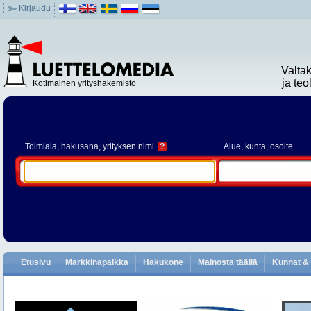
Kirjaudu
Valta
ja te
Kotimainen yrityshakemisto
Toimiala
, hakusana, yrityksen nimi
?
Alue
, kunta, osoite
Etusivu
Markkinapaikka
Hakukone
Mainosta täällä
Kunnat & 