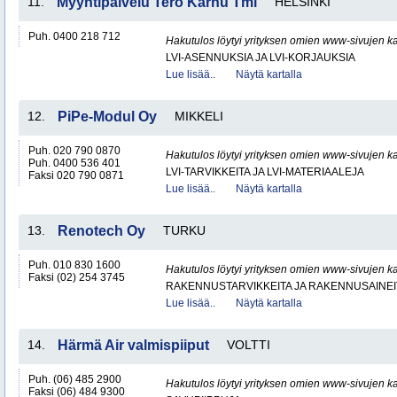
11.
Myyntipalvelu Tero Karhu Tmi
HELSINKI
Puh. 0400 218 712
Hakutulos löytyi yrityksen omien www-sivujen ka
LVI-ASENNUKSIA JA LVI-KORJAUKSIA
Lue lisää..
Näytä kartalla
12.
PiPe-Modul Oy
MIKKELI
Puh. 020 790 0870
Hakutulos löytyi yrityksen omien www-sivujen ka
Puh. 0400 536 401
LVI-TARVIKKEITA JA LVI-MATERIAALEJA
Faksi 020 790 0871
Lue lisää..
Näytä kartalla
13.
Renotech Oy
TURKU
Puh. 010 830 1600
Hakutulos löytyi yrityksen omien www-sivujen ka
Faksi (02) 254 3745
RAKENNUSTARVIKKEITA JA RAKENNUSAINEI
Lue lisää..
Näytä kartalla
14.
Härmä Air valmispiiput
VOLTTI
Puh. (06) 485 2900
Hakutulos löytyi yrityksen omien www-sivujen ka
Faksi (06) 484 9300