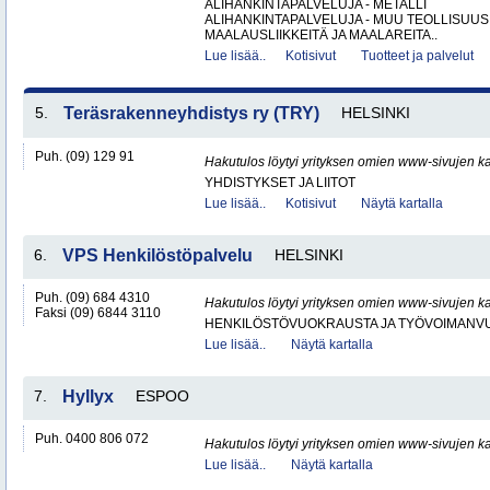
ALIHANKINTAPALVELUJA - METALLI
ALIHANKINTAPALVELUJA - MUU TEOLLISUUS
MAALAUSLIIKKEITÄ JA MAALAREITA..
Lue lisää..
Kotisivut
Tuotteet ja palvelut
5.
Teräsrakenneyhdistys ry (TRY)
HELSINKI
Puh. (09) 129 91
Hakutulos löytyi yrityksen omien www-sivujen ka
YHDISTYKSET JA LIITOT
Lue lisää..
Kotisivut
Näytä kartalla
6.
VPS Henkilöstöpalvelu
HELSINKI
Puh. (09) 684 4310
Hakutulos löytyi yrityksen omien www-sivujen ka
Faksi (09) 6844 3110
HENKILÖSTÖVUOKRAUSTA JA TYÖVOIMANV
Lue lisää..
Näytä kartalla
7.
Hyllyx
ESPOO
Puh. 0400 806 072
Hakutulos löytyi yrityksen omien www-sivujen ka
Lue lisää..
Näytä kartalla