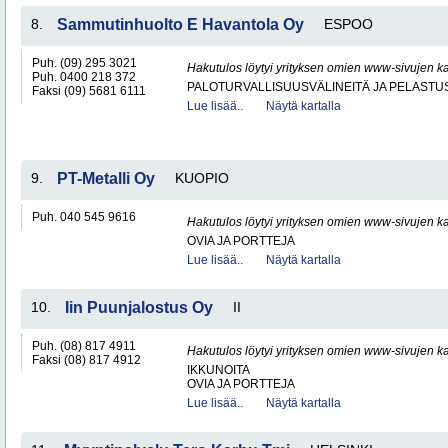
8.
Sammutinhuolto E Havantola Oy
ESPOO
Puh. (09) 295 3021
Hakutulos löytyi yrityksen omien www-sivujen ka
Puh. 0400 218 372
PALOTURVALLISUUSVÄLINEITÄ JA PELASTU
Faksi (09) 5681 6111
Lue lisää..
Näytä kartalla
9.
PT-Metalli Oy
KUOPIO
Puh. 040 545 9616
Hakutulos löytyi yrityksen omien www-sivujen ka
OVIA JA PORTTEJA
Lue lisää..
Näytä kartalla
10.
Iin Puunjalostus Oy
II
Puh. (08) 817 4911
Hakutulos löytyi yrityksen omien www-sivujen ka
Faksi (08) 817 4912
IKKUNOITA
OVIA JA PORTTEJA
Lue lisää..
Näytä kartalla