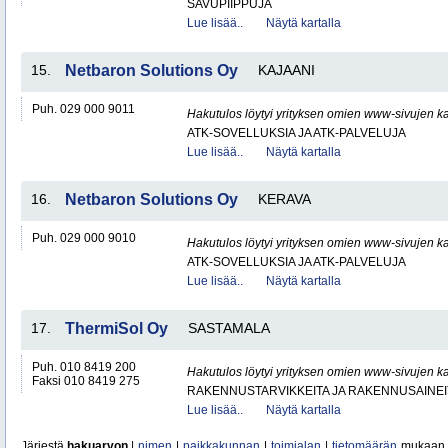
SAVUPIIPPUJA
Lue lisää..
Näytä kartalla
15.
Netbaron Solutions Oy
KAJAANI
Puh. 029 000 9011
Hakutulos löytyi yrityksen omien www-sivujen ka
ATK-SOVELLUKSIA JA ATK-PALVELUJA
Lue lisää..
Näytä kartalla
16.
Netbaron Solutions Oy
KERAVA
Puh. 029 000 9010
Hakutulos löytyi yrityksen omien www-sivujen ka
ATK-SOVELLUKSIA JA ATK-PALVELUJA
Lue lisää..
Näytä kartalla
17.
ThermiSol Oy
SASTAMALA
Puh. 010 8419 200
Hakutulos löytyi yrityksen omien www-sivujen ka
Faksi 010 8419 275
RAKENNUSTARVIKKEITA JA RAKENNUSAINEI
Lue lisää..
Näytä kartalla
Järjestä
hakuarvon
|
nimen
|
paikkakunnan
|
toimialan
|
tietomäärän
mukaan