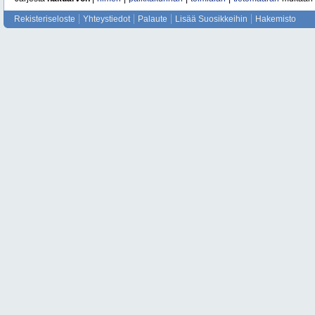
Rekisteriseloste
Yhteystiedot
Palaute
Lisää Suosikkeihin
Hakemisto