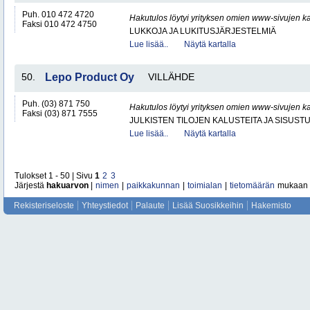
Puh. 010 472 4720
Hakutulos löytyi yrityksen omien www-sivujen ka
Faksi 010 472 4750
LUKKOJA JA LUKITUSJÄRJESTELMIÄ
Lue lisää..
Näytä kartalla
50.
Lepo Product Oy
VILLÄHDE
Puh. (03) 871 750
Hakutulos löytyi yrityksen omien www-sivujen ka
Faksi (03) 871 7555
JULKISTEN TILOJEN KALUSTEITA JA SISUST
Lue lisää..
Näytä kartalla
Tulokset 1 - 50 | Sivu
1
2
3
Järjestä
hakuarvon
|
nimen
|
paikkakunnan
|
toimialan
|
tietomäärän
mukaan
Rekisteriseloste
Yhteystiedot
Palaute
Lisää Suosikkeihin
Hakemisto