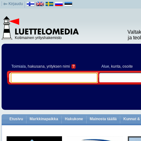
Kirjaudu
Valta
ja te
Kotimainen yrityshakemisto
Toimiala
, hakusana, yrityksen nimi
?
Alue
, kunta, osoite
Etusivu
Markkinapaikka
Hakukone
Mainosta täällä
Kunnat & 