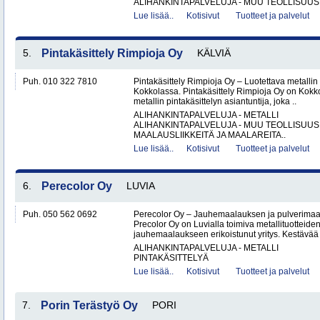
ALIHANKINTAPALVELUJA - MUU TEOLLISUUS.
Lue lisää..
Kotisivut
Tuotteet ja palvelut
5.
Pintakäsittely Rimpioja Oy
KÄLVIÄ
Puh. 010 322 7810
Pintakäsittely Rimpioja Oy – Luotettava metallin 
Kokkolassa. Pintakäsittely Rimpioja Oy on Kokko
metallin pintakäsittelyn asiantuntija, joka ..
ALIHANKINTAPALVELUJA - METALLI
ALIHANKINTAPALVELUJA - MUU TEOLLISUUS
MAALAUSLIIKKEITÄ JA MAALAREITA..
Lue lisää..
Kotisivut
Tuotteet ja palvelut
6.
Perecolor Oy
LUVIA
Puh. 050 562 0692
Perecolor Oy – Jauhemaalauksen ja pulverimaal
Precolor Oy on Luvialla toimiva metallituotteiden
jauhemaalaukseen erikoistunut yritys. Kestävää 
ALIHANKINTAPALVELUJA - METALLI
PINTAKÄSITTELYÄ
Lue lisää..
Kotisivut
Tuotteet ja palvelut
7.
Porin Terästyö Oy
PORI