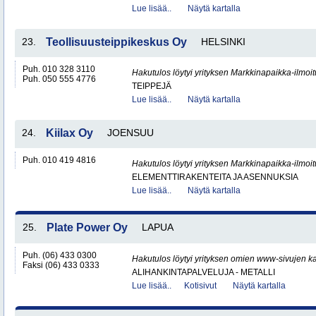
Lue lisää..
Näytä kartalla
23.
Teollisuusteippikeskus Oy
HELSINKI
Puh. 010 328 3110
Hakutulos löytyi yrityksen Markkinapaikka-ilmoi
Puh. 050 555 4776
TEIPPEJÄ
Lue lisää..
Näytä kartalla
24.
Kiilax Oy
JOENSUU
Puh. 010 419 4816
Hakutulos löytyi yrityksen Markkinapaikka-ilmoi
ELEMENTTIRAKENTEITA JA ASENNUKSIA
Lue lisää..
Näytä kartalla
25.
Plate Power Oy
LAPUA
Puh. (06) 433 0300
Hakutulos löytyi yrityksen omien www-sivujen ka
Faksi (06) 433 0333
ALIHANKINTAPALVELUJA - METALLI
Lue lisää..
Kotisivut
Näytä kartalla