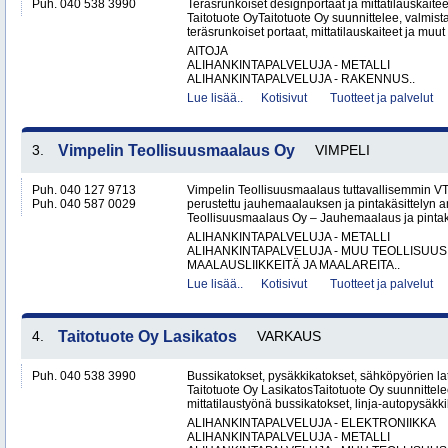
Puh. 040 538 3990
Teräsrunkoiset designportaat ja mittatilauskaite
Taitotuote OyTaitotuote Oy suunnittelee, valmista
teräsrunkoiset portaat, mittatilauskaiteet ja muut 
AITOJA
ALIHANKINTAPALVELUJA - METALLI
ALIHANKINTAPALVELUJA - RAKENNUS..
Lue lisää..
Kotisivut
Tuotteet ja palvelut
3.
Vimpelin Teollisuusmaalaus Oy
VIMPELI
Puh. 040 127 9713
Vimpelin Teollisuusmaalaus tuttavallisemmin 
Puh. 040 587 0029
perustettu jauhemaalauksen ja pintakäsittelyn a
Teollisuusmaalaus Oy – Jauhemaalaus ja pintakä
ALIHANKINTAPALVELUJA - METALLI
ALIHANKINTAPALVELUJA - MUU TEOLLISUUS
MAALAUSLIIKKEITÄ JA MAALAREITA..
Lue lisää..
Kotisivut
Tuotteet ja palvelut
4.
Taitotuote Oy Lasikatos
VARKAUS
Puh. 040 538 3990
Bussikatokset, pysäkkikatokset, sähköpyörien lat
Taitotuote Oy LasikatosTaitotuote Oy suunnittele
mittatilaustyönä bussikatokset, linja-autopysäkki
ALIHANKINTAPALVELUJA - ELEKTRONIIKKA
ALIHANKINTAPALVELUJA - METALLI