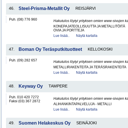
46.
Steel-Prisma-Metallit Oy
REISJÄRVI
Puh. (08) 776 960
Hakutulos löytyi yrityksen omien www-sivujen ka
KONEPAJATEOLLISUUTTA JA METALLITÖITÄ
OVIA JA PORTTEJA
Lue lisää..
Näytä kartalla
47.
Boman Oy Teräsputkituotteet
KELLOKOSKI
Puh. (09) 282 657
Hakutulos löytyi yrityksen omien www-sivujen ka
METALLIRAKENTEITA JA TERÄSRAKENTEITA
Lue lisää..
Näytä kartalla
48.
Keyway Oy
TAMPERE
Puh. 010 420 7272
Hakutulos löytyi yrityksen omien www-sivujen ka
Faksi (03) 367 2872
ALIHANKINTAPALVELUJA - METALLI
Lue lisää..
Näytä kartalla
49.
Suomen Helakeskus Oy
SEINÄJOKI