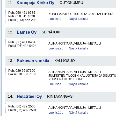
11.
Konepaja Kirike Oy
OUTOKUMPU
Puh. 050 461 6585
KONEPAJATEOLLISUUTTA JA METALLITÖITÄ
Puh. 050 511 4828
Lue lisää..
Näytä kartalla
Faksi (013) 555 298
12.
Lamse Oy
SEINÄJOKI
Puh. (06) 414 0464
ALIHANKINTAPALVELUJA - METALLI
Faksi (06) 414 0424
Lue lisää..
Näytä kartalla
13.
Sukevan vankila
KALLIOSUO
Puh. 029 56 87100
ALIHANKINTAPALVELUJA - METALLI
Faksi 010 368 7308
JULKISTEN TILOJEN KALUSTEITA JA SISUST
PUUSEPÄNTUOTTEITA
Lue lisää..
Näytä kartalla
14.
HelaSteel Oy
RINTAKANGAS
Puh. (06) 482 2500
ALIHANKINTAPALVELUJA - METALLI
Faksi (06) 482 2501
Lue lisää..
Näytä kartalla