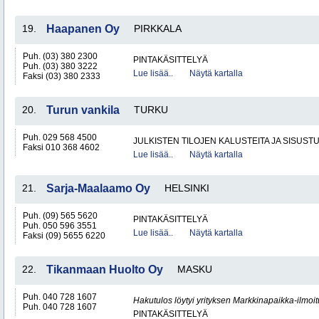
19.
Haapanen Oy
PIRKKALA
Puh. (03) 380 2300
PINTAKÄSITTELYÄ
Puh. (03) 380 3222
Lue lisää..
Näytä kartalla
Faksi (03) 380 2333
20.
Turun vankila
TURKU
Puh. 029 568 4500
JULKISTEN TILOJEN KALUSTEITA JA SISUST
Faksi 010 368 4602
Lue lisää..
Näytä kartalla
21.
Sarja-Maalaamo Oy
HELSINKI
Puh. (09) 565 5620
PINTAKÄSITTELYÄ
Puh. 050 596 3551
Lue lisää..
Näytä kartalla
Faksi (09) 5655 6220
22.
Tikanmaan Huolto Oy
MASKU
Puh. 040 728 1607
Hakutulos löytyi yrityksen Markkinapaikka-ilmoi
Puh. 040 728 1607
PINTAKÄSITTELYÄ