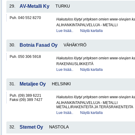
29.
AV-Metalli Ky
TURKU
Puh. 040 552 8270
Hakutulos löytyi yrityksen omien www-sivujen ka
ALIHANKINTAPALVELUJA - METALLI
Lue lisää..
Näytä kartalla
30.
Botnia Fasad Oy
VÄHÄKYRÖ
Puh. 050 306 5918
Hakutulos löytyi yrityksen omien www-sivujen ka
RAKENNUSLIIKKEITÄ
Lue lisää..
Näytä kartalla
31.
Metaljee Oy
HELSINKI
Puh. (09) 389 6221
Hakutulos löytyi yrityksen omien www-sivujen ka
Faksi (09) 389 7427
ALIHANKINTAPALVELUJA - METALLI
METALLIRAKENTEITA JA TERÄSRAKENTEITA
Lue lisää..
Näytä kartalla
32.
Stemet Oy
NASTOLA