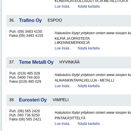
KONEPAJATEOLLISUUTTA JA METALLITÖITÄ
Lue lisää..
Näytä kartalla
36.
Trafino Oy
ESPOO
Puh. (09) 3483 4150
Hakutulos löytyi yrityksen omien www-sivujen ka
Faksi (09) 3483 4155
KILPIÄ JA OPASTEITA
LIIKENNEMERKKEJÄ
Lue lisää..
Näytä kartalla
37.
Teme Metalli Oy
HYVINKÄÄ
Puh. (019) 485 028
Hakutulos löytyi yrityksen omien www-sivujen ka
Puh. 0400 744 003
ALIHANKINTAPALVELUJA - METALLI
Faksi (019) 485 029
Lue lisää..
Näytä kartalla
38.
Eurosteri Oy
VIMPELI
Puh. (06) 565 2420
Hakutulos löytyi yrityksen omien www-sivujen ka
Puh. 040 736 9250
PINTAKÄSITTELYÄ
Faksi (06) 565 2421
Lue lisää..
Näytä kartalla