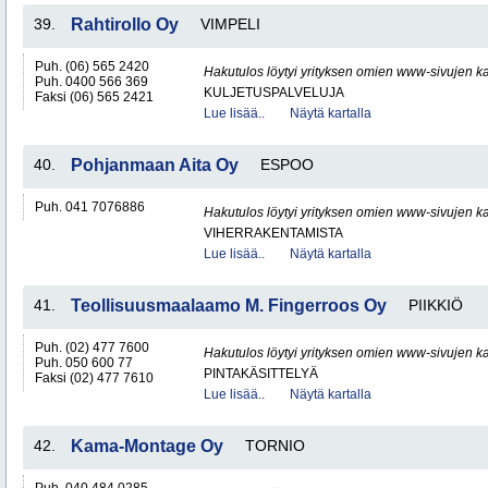
39.
Rahtirollo Oy
VIMPELI
Puh. (06) 565 2420
Hakutulos löytyi yrityksen omien www-sivujen ka
Puh. 0400 566 369
KULJETUSPALVELUJA
Faksi (06) 565 2421
Lue lisää..
Näytä kartalla
40.
Pohjanmaan Aita Oy
ESPOO
Puh. 041 7076886
Hakutulos löytyi yrityksen omien www-sivujen ka
VIHERRAKENTAMISTA
Lue lisää..
Näytä kartalla
41.
Teollisuusmaalaamo M. Fingerroos Oy
PIIKKIÖ
Puh. (02) 477 7600
Hakutulos löytyi yrityksen omien www-sivujen ka
Puh. 050 600 77
PINTAKÄSITTELYÄ
Faksi (02) 477 7610
Lue lisää..
Näytä kartalla
42.
Kama-Montage Oy
TORNIO