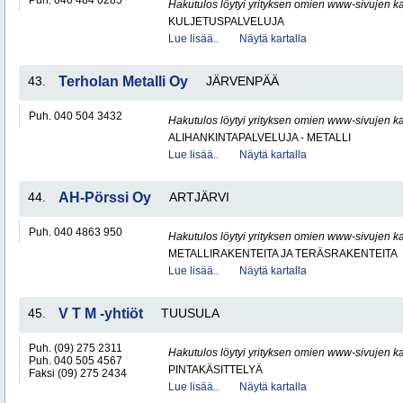
Puh. 040 484 0285
Hakutulos löytyi yrityksen omien www-sivujen ka
KULJETUSPALVELUJA
Lue lisää..
Näytä kartalla
43.
Terholan Metalli Oy
JÄRVENPÄÄ
Puh. 040 504 3432
Hakutulos löytyi yrityksen omien www-sivujen ka
ALIHANKINTAPALVELUJA - METALLI
Lue lisää..
Näytä kartalla
44.
AH-Pörssi Oy
ARTJÄRVI
Puh. 040 4863 950
Hakutulos löytyi yrityksen omien www-sivujen ka
METALLIRAKENTEITA JA TERÄSRAKENTEITA
Lue lisää..
Näytä kartalla
45.
V T M -yhtiöt
TUUSULA
Puh. (09) 275 2311
Hakutulos löytyi yrityksen omien www-sivujen ka
Puh. 040 505 4567
PINTAKÄSITTELYÄ
Faksi (09) 275 2434
Lue lisää..
Näytä kartalla