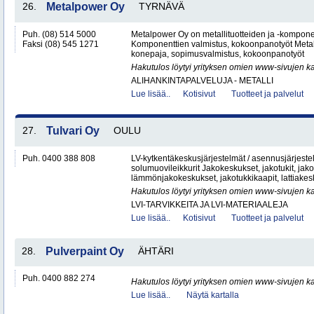
26.
Metalpower Oy
TYRNÄVÄ
Puh. (08) 514 5000
Metalpower Oy on metallituotteiden ja -kompone
Faksi (08) 545 1271
Komponenttien valmistus, kokoonpanotyöt Metall
konepaja, sopimusvalmistus, kokoonpanotyöt
Hakutulos löytyi yrityksen omien www-sivujen ka
ALIHANKINTAPALVELUJA - METALLI
Lue lisää..
Kotisivut
Tuotteet ja palvelut
27.
Tulvari Oy
OULU
Puh. 0400 388 808
LV-kytkentäkeskusjärjestelmät / asennusjärjes
solumuovileikkurit Jakokeskukset, jakotukit, jako
lämmönjakokeskukset, jakotukkikaapit, lattiakesk
Hakutulos löytyi yrityksen omien www-sivujen ka
LVI-TARVIKKEITA JA LVI-MATERIAALEJA
Lue lisää..
Kotisivut
Tuotteet ja palvelut
28.
Pulverpaint Oy
ÄHTÄRI
Puh. 0400 882 274
Hakutulos löytyi yrityksen omien www-sivujen ka
Lue lisää..
Näytä kartalla