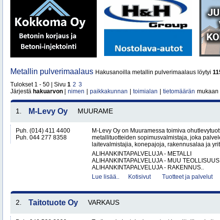
Metallin pulverimaalaus
Hakusanoilla metallin pulverimaalaus löytyi
11
Tulokset 1 - 50 | Sivu
1
2
3
Järjestä
hakuarvon
|
nimen
|
paikkakunnan
|
toimialan
|
tietomäärän
mukaan
1.
M-Levy Oy
MUURAME
Puh. (014) 411 4400
M-Levy Oy on Muuramessa toimiva ohutlevytuotte
Puh. 044 277 8358
metallituotteiden sopimusvalmistaja, joka palvele
laitevalmistajia, konepajoja, rakennusalaa ja yri
ALIHANKINTAPALVELUJA - METALLI
ALIHANKINTAPALVELUJA - MUU TEOLLISUUS
ALIHANKINTAPALVELUJA - RAKENNUS..
Lue lisää..
Kotisivut
Tuotteet ja palvelut
2.
Taitotuote Oy
VARKAUS