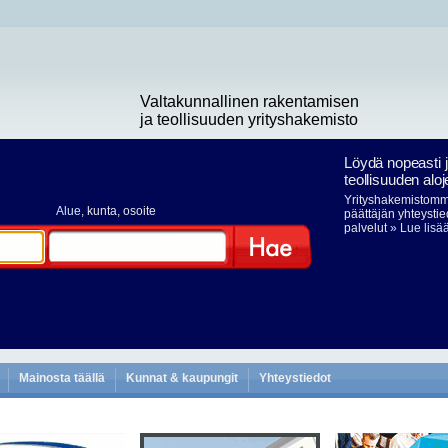
Valtakunnallinen rakentamisen
ja teollisuuden yrityshakemisto
Löydä nopeasti 
teollisuuden aloj
Yrityshakemistomme
Alue
, kunta, osoite
päättäjän yhteystie
palvelut
» Lue lisä
Hae
Mainosta täällä
Kunnat & kaupungit
Yhteystiedot