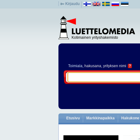
Kirjaudu
Kotimainen yrityshakemisto
Toimiala
, hakusana, yrityksen nimi
?
Etusivu
Markkinapaikka
Hakukone