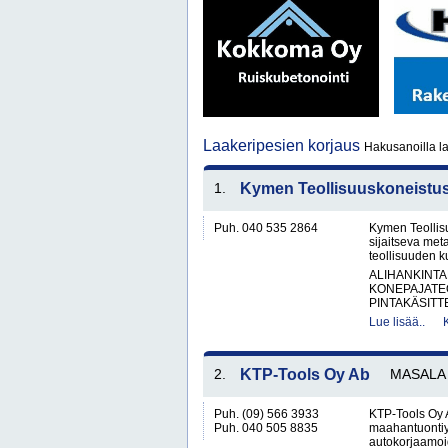
Laakeripesien korjaus
Hakusanoilla la
1.
Kymen Teollisuuskoneistu
Puh. 040 535 2864
Kymen Teollis
sijaitseva met
teollisuuden k
ALIHANKINTA
KONEPAJATEO
PINTAKÄSITTE
Lue lisää..
2.
KTP-Tools Oy Ab
MASALA
Puh. (09) 566 3933
KTP-Tools Oy 
Puh. 040 505 8835
maahantuontiyr
autokorjaamoid