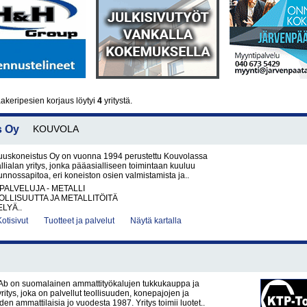
akeripesien korjaus löytyi
4
yritystä.
s Oy
KOUVOLA
uuskoneistus Oy on vuonna 1994 perustettu Kouvolassa
allialan yritys, jonka pääasialliseen toimintaan kuuluu
unnossapitoa, eri koneiston osien valmistamista ja..
PALVELUJA - METALLI
LLISUUTTA JA METALLITÖITÄ
LYÄ..
Kotisivut
Tuotteet ja palvelut
Näytä kartalla
Ab on suomalainen ammattityökalujen tukkukauppa ja
itys, joka on palvellut teollisuuden, konepajojen ja
en ammattilaisia jo vuodesta 1987. Yritys toimii luotet..