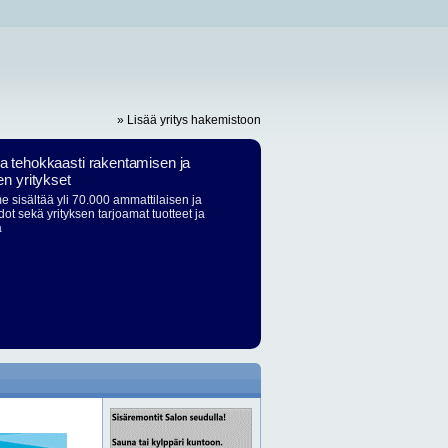
» Lisää yritys hakemistoon
ja tehokkaasti rakentamisen ja
en yritykset
 sisältää yli 70.000 ammattilaisen ja
dot sekä yrityksen tarjoamat tuotteet ja
ä