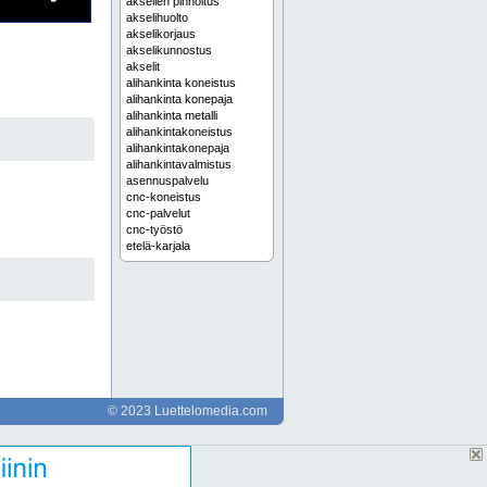
akselien pinnoitus
akselihuolto
akselikorjaus
akselikunnostus
akselit
alihankinta koneistus
alihankinta konepaja
alihankinta metalli
alihankintakoneistus
alihankintakonepaja
alihankintavalmistus
asennuspalvelu
cnc-koneistus
cnc-palvelut
cnc-työstö
etelä-karjala
etelä-suomi
hionnat
hionta
hiontapalvelut
hitsaus
holkin pinnoitus
holkkien pinnoitukset
holkkien pinnoitus
hvof-pinnoitus
häme
© 2023 Luettelomedia.com
itä-suomi
jyrsintä
jyrsintäpalvelut
jyrsintää