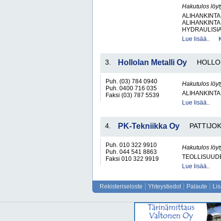
Hakutulos löyt
ALIHANKINTA
ALIHANKINTA
HYDRAULISIA 
Lue lisää..
3.
Hollolan Metalli Oy
HOLLO
Puh. (03) 784 0940
Hakutulos löyt
Puh. 0400 716 035
ALIHANKINTA
Faksi (03) 787 5539
Lue lisää..
4.
PK-Tekniikka Oy
PATTIJOK
Puh. 010 322 9910
Hakutulos löyt
Puh. 044 541 8863
TEOLLISUUD
Faksi 010 322 9919
Lue lisää..
Rekisteriseloste
Yhteystiedot
Palaute
Li