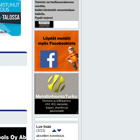
Lue lisää
(
1
/11)
akselien koneistus