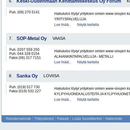
6.
Keski-Uudenmaan Kehittämiskeskus Oy Forum
K
Puh. (09) 270 5141
Hakutulos löytyi yrityksen omien www-sivujen ka
YRITYSPALVELUJA
Lue lisää..
Näytä kartalla
7.
SOP-Metal Oy
VAASA
Puh. 0207 559 250
Hakutulos löytyi yrityksen omien www-sivujen ka
Puh. 044 328 0154
ALIHANKINTAPALVELUJA - METALLI
Faksi (06) 317 7151
Lue lisää..
Näytä kartalla
8.
Sanka Oy
LOVIISA
Puh. (019) 517 730
Hakutulos löytyi yrityksen omien www-sivujen ka
Faksi (019) 532 227
KYLPYHUONEKALUSTEITA JA KYLPYHUONET
Lue lisää..
Näytä kartalla
Rekisteriseloste
Yhteystiedot
Palaute
Lisää Suosikkeihin
Hakemisto