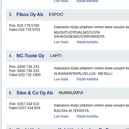
Lue lisää..
Näytä kartalla
3.
Fibox Oy Ab
ESPOO
Puh. 020 778 5700
Hakutulos löytyi yrityksen omien www-sivujen ka
Faksi 020 778 5702
MUOVITUOTEVALMISTUSTA
SÄHKÖASENNUSTARVIKKEITA
Lue lisää..
Näytä kartalla
4.
NC-Tuote Oy
LAHTI
Puh. 0400 736 233
Hakutulos löytyi yrityksen omien www-sivujen ka
Puh. 0400 736 233
ALIHANKINTAPALVELUJA - METALLI
Faksi (03) 735 1900
Lue lisää..
Näytä kartalla
5.
Sten & Co Oy Ab
NURMIJÄRVI
Puh. 0207 434 610
Hakutulos löytyi yrityksen omien www-sivujen ka
Faksi 0207 434 629
RAUTAA JA TERÄSTÄ
Lue lisää..
Näytä kartalla