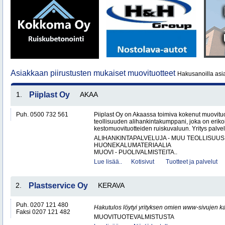
Asiakkaan piirustusten mukaiset muovituotteet
Hakusanoilla asia
1.
Piiplast Oy
AKAA
Puh. 0500 732 561
Piiplast Oy on Akaassa toimiva kokenut muovituo
teollisuuden alihankintakumppani, joka on erikoi
kestomuovituotteiden ruiskuvaluun. Yritys palvel
ALIHANKINTAPALVELUJA - MUU TEOLLISUUS
HUONEKALUMATERIAALIA
MUOVI - PUOLIVALMISTEITA..
Lue lisää..
Kotisivut
Tuotteet ja palvelut
2.
Plastservice Oy
KERAVA
Puh. 0207 121 480
Hakutulos löytyi yrityksen omien www-sivujen ka
Faksi 0207 121 482
MUOVITUOTEVALMISTUSTA