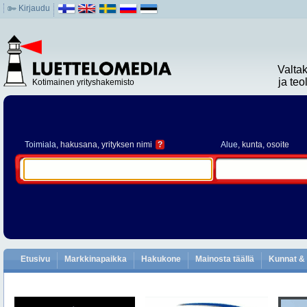
Kirjaudu
Valta
ja te
Kotimainen yrityshakemisto
Toimiala
, hakusana, yrityksen nimi
?
Alue
, kunta, osoite
Etusivu
Markkinapaikka
Hakukone
Mainosta täällä
Kunnat & 