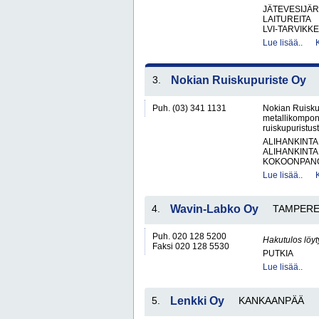
JÄTEVESIJÄ
LAITUREITA
LVI-TARVIKKE
Lue lisää..
3.
Nokian Ruiskupuriste Oy
Puh. (03) 341 1131
Nokian Ruisku
metallikompone
ruiskupuristust
ALIHANKINTA
ALIHANKINTA
KOKOONPANO
Lue lisää..
4.
Wavin-Labko Oy
TAMPER
Puh. 020 128 5200
Hakutulos löyt
Faksi 020 128 5530
PUTKIA
Lue lisää..
5.
Lenkki Oy
KANKAANPÄÄ