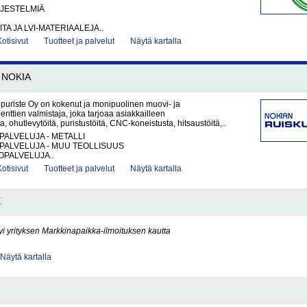
RJESTELMIÄ
ITA JA LVI-MATERIAALEJA..
Kotisivut
Tuotteet ja palvelut
Näytä kartalla
NOKIA
puriste Oy on kokenut ja monipuolinen muovi- ja
nttien valmistaja, joka tarjoaa asiakkailleen
a, ohutlevytöitä, puristustöitä, CNC-koneistusta, hitsaustöitä,..
PALVELUJA - METALLI
PALVELUJA - MUU TEOLLISUUS
PALVELUJA..
Kotisivut
Tuotteet ja palvelut
Näytä kartalla
E
yi yrityksen Markkinapaikka-ilmoituksen kautta
Näytä kartalla