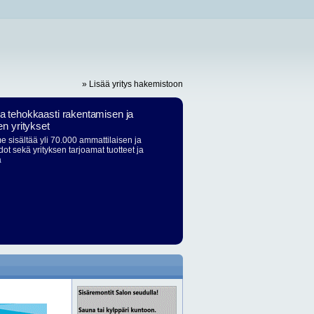
» Lisää yritys hakemistoon
ja tehokkaasti rakentamisen ja
en yritykset
 sisältää yli 70.000 ammattilaisen ja
dot sekä yrityksen tarjoamat tuotteet ja
ä