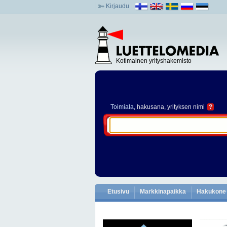
Kirjaudu
Kotimainen yrityshakemisto
Toimiala
, hakusana, yrityksen nimi
?
Etusivu
Markkinapaikka
Hakukone