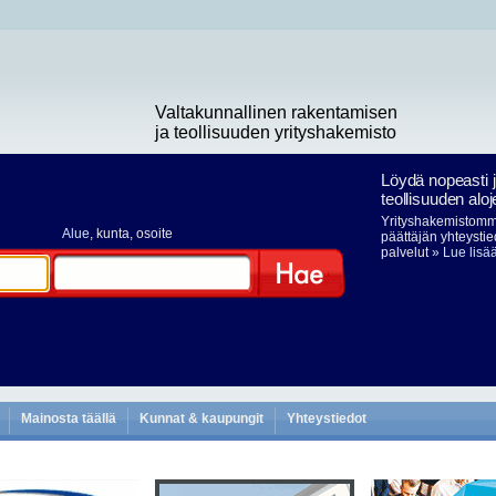
Valtakunnallinen rakentamisen
ja teollisuuden yrityshakemisto
Löydä nopeasti 
teollisuuden aloj
Yrityshakemistomme
Alue
, kunta, osoite
päättäjän yhteystie
palvelut
» Lue lisä
Hae
Mainosta täällä
Kunnat & kaupungit
Yhteystiedot