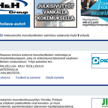
nta
Hakusanoilla muovituotteiden valmistus satakunta löytyi
8
yritystä.
 Akaassa toimiva kokenut muovituotteiden valmistaja ja
lihankintakumppani, joka on erikoistunut teknisesti vaativien
teiden ruiskuvaluun. Yritys palvelee teo..
PALVELUJA - MUU TEOLLISUUS
ATERIAALIA
IVALMISTEITA..
Kotisivut
Tuotteet ja palvelut
Näytä kartalla
malainen muoviteollisuusyritys Virroilta, Pohjois-
ja yrityksen päätuotteita ovat kuivatus- ja muut
stelmät, pienkiinteistöjen jätevesien käsittelyjärjestelmä..