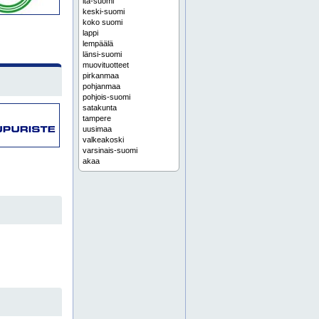
itä-suomi
keski-suomi
koko suomi
lappi
lempäälä
länsi-suomi
muovituotteet
pirkanmaa
pohjanmaa
pohjois-suomi
satakunta
tampere
uusimaa
valkeakoski
varsinais-suomi
akaa
espoo
etelä-pohjanmaa
helsinki
hyvinkää
hämeenlinna
joensuu
jyväskylä
järvenpää
kanta-häme
karjala
kerava
kokoonpanotyöt
kouvola
kuopio