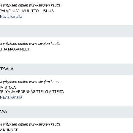
yi yrityksen omien www-sivujen kautta
PALVELUJA - MUU TEOLLISUUS
Näytä kartalla
yi yrityksen omien www-sivujen kautta
AT JA MAA-AINEET
TSÄLÄ
yi yrityksen omien www-sivujen kautta
IMISTOJA
ELYÄ JA VEDENKÄSITTELYLAITTEITA
Näytä kartalla
MAA
yi yrityksen omien www-sivujen kautta
JA KUNNAT