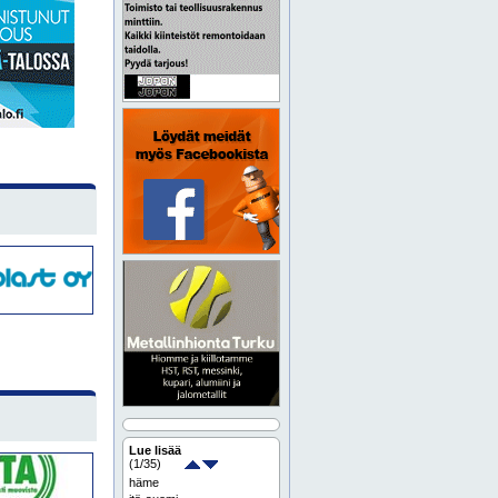
Lue lisää
(
1
/35)
häme