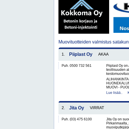
Muovituotteiden valmistus sataku
1.
Piiplast Oy
AKAA
Puh. 0500 732 561
Piiplast Oy on
teollisuuden a
kestomuovituot
ALIHANKINTA
HUONEKALUM
MUOVI - PUOL
Lue lisää..
2.
Jita Oy
VIRRAT
Puh. (03) 475 6100
Jita Oy on suo
Pirkanmaalta, 
muoviputkijärje