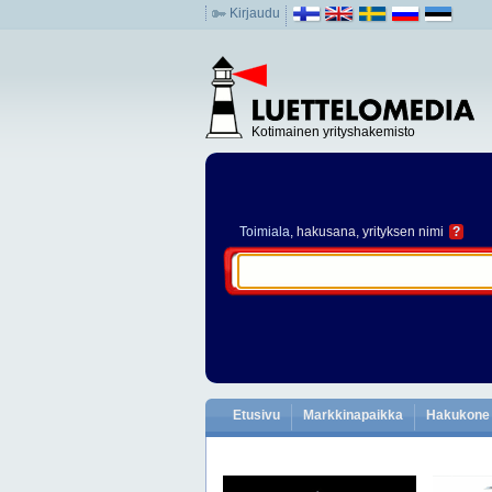
Kirjaudu
Kotimainen yrityshakemisto
Toimiala
, hakusana, yrityksen nimi
?
Etusivu
Markkinapaikka
Hakukone