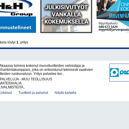
ela löytyi
1
. yritys
 Akaassa toimiva kokenut muovituotteiden valmistaja ja
lihankintakumppani, joka on erikoistunut teknisesti vaativien
teiden ruiskuvaluun. Yritys palvelee teo..
PALVELUJA - MUU TEOLLISUUS
ATERIAALIA
IVALMISTEITA..
Kotisivut
Tuotteet ja palvelut
Näytä kartalla