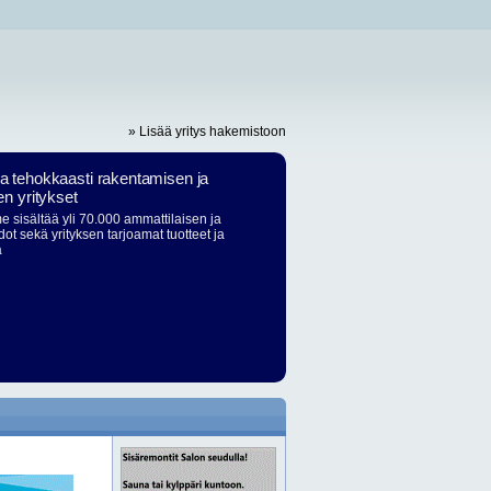
» Lisää yritys hakemistoon
ja tehokkaasti rakentamisen ja
en yritykset
 sisältää yli 70.000 ammattilaisen ja
dot sekä yrityksen tarjoamat tuotteet ja
ä