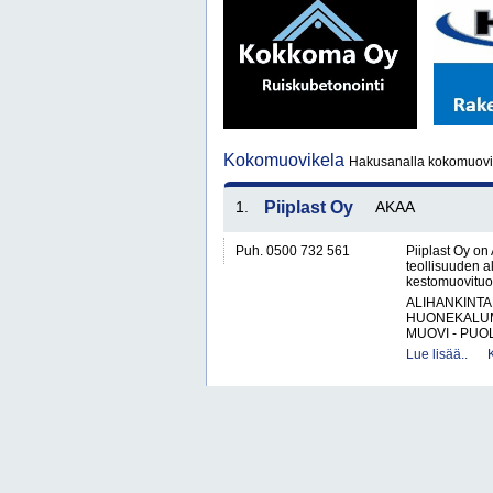
Kokomuovikela
Hakusanalla kokomuovik
1.
Piiplast Oy
AKAA
Puh. 0500 732 561
Piiplast Oy on
teollisuuden a
kestomuovituot
ALIHANKINTA
HUONEKALUM
MUOVI - PUOL
Lue lisää..