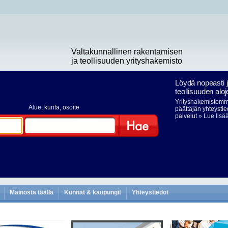
Valtakunnallinen rakentamisen
ja teollisuuden yrityshakemisto
Löydä nopeasti 
teollisuuden aloj
Yrityshakemistomme
Alue
, kunta, osoite
päättäjän yhteystie
palvelut
» Lue lisä
Hae
Mainosta täällä
Kunnat & kaupungit
Yhteystiedot