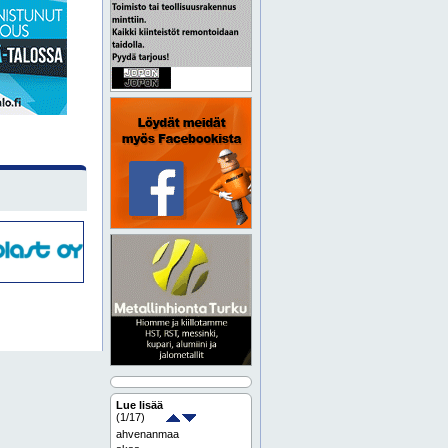
Lue lisää
(
1
/17)
ahvenanmaa