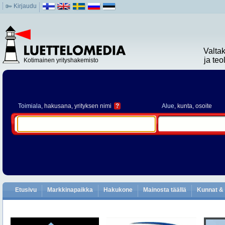
Kirjaudu
Valta
ja te
Kotimainen yrityshakemisto
Toimiala
, hakusana, yrityksen nimi
?
Alue
, kunta, osoite
Etusivu
Markkinapaikka
Hakukone
Mainosta täällä
Kunnat & 