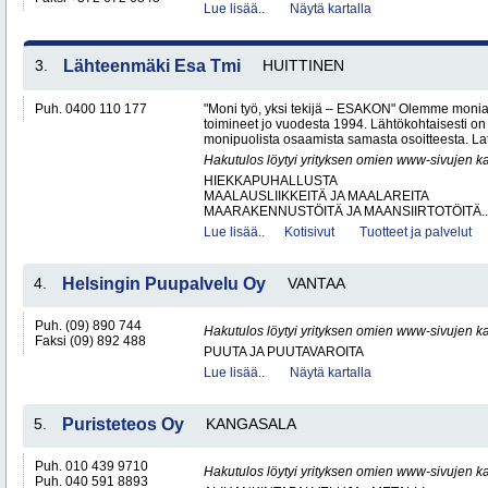
Lue lisää..
Näytä kartalla
3.
Lähteenmäki Esa Tmi
HUITTINEN
Puh. 0400 110 177
"Moni työ, yksi tekijä – ESAKON" Olemme monialay
toimineet jo vuodesta 1994. Lähtökohtaisesti on
monipuolista osaamista samasta osoitteesta. Lat
Hakutulos löytyi yrityksen omien www-sivujen ka
HIEKKAPUHALLUSTA
MAALAUSLIIKKEITÄ JA MAALAREITA
MAARAKENNUSTÖITÄ JA MAANSIIRTOTÖITÄ..
Lue lisää..
Kotisivut
Tuotteet ja palvelut
4.
Helsingin Puupalvelu Oy
VANTAA
Puh. (09) 890 744
Hakutulos löytyi yrityksen omien www-sivujen ka
Faksi (09) 892 488
PUUTA JA PUUTAVAROITA
Lue lisää..
Näytä kartalla
5.
Puristeteos Oy
KANGASALA
Puh. 010 439 9710
Hakutulos löytyi yrityksen omien www-sivujen ka
Puh. 040 591 8893