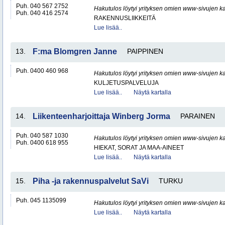
Puh. 040 567 2752
Hakutulos löytyi yrityksen omien www-sivujen ka
Puh. 040 416 2574
RAKENNUSLIIKKEITÄ
Lue lisää..
13.
F:ma Blomgren Janne
PAIPPINEN
Puh. 0400 460 968
Hakutulos löytyi yrityksen omien www-sivujen ka
KULJETUSPALVELUJA
Lue lisää..
Näytä kartalla
14.
Liikenteenharjoittaja Winberg Jorma
PARAINEN
Puh. 040 587 1030
Hakutulos löytyi yrityksen omien www-sivujen ka
Puh. 0400 618 955
HIEKAT, SORAT JA MAA-AINEET
Lue lisää..
Näytä kartalla
15.
Piha -ja rakennuspalvelut SaVi
TURKU
Puh. 045 1135099
Hakutulos löytyi yrityksen omien www-sivujen ka
Lue lisää..
Näytä kartalla