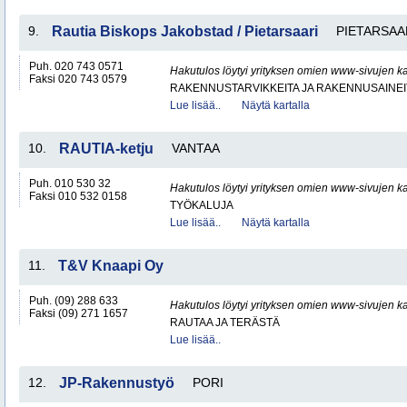
9.
Rautia Biskops Jakobstad / Pietarsaari
PIETARSAA
Puh. 020 743 0571
Hakutulos löytyi yrityksen omien www-sivujen ka
Faksi 020 743 0579
RAKENNUSTARVIKKEITA JA RAKENNUSAINEI
Lue lisää..
Näytä kartalla
10.
RAUTIA-ketju
VANTAA
Puh. 010 530 32
Hakutulos löytyi yrityksen omien www-sivujen ka
Faksi 010 532 0158
TYÖKALUJA
Lue lisää..
Näytä kartalla
11.
T&V Knaapi Oy
Puh. (09) 288 633
Hakutulos löytyi yrityksen omien www-sivujen ka
Faksi (09) 271 1657
RAUTAA JA TERÄSTÄ
Lue lisää..
12.
JP-Rakennustyö
PORI