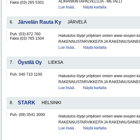
ALIHANKINTAPALVELUJA - METALLI
Faksi (03) 265 5301
Lue lisää..
Näytä kartalla
6.
Järvelän Rauta Ky
JÄRVELÄ
Puh. (03) 872 760
Hakutulos löytyi yrityksen omien www-sivujen ka
Faksi (03) 765 1504
RAKENNUSTARVIKKEITA JA RAKENNUSAINEI
Lue lisää..
Näytä kartalla
7.
Öystilä Oy
LIEKSA
Puh. 040 710 1100
Hakutulos löytyi yrityksen omien www-sivujen ka
RAKENNUSTARVIKKEITA JA RAKENNUSAINEI
Lue lisää..
Näytä kartalla
8.
STARK
HELSINKI
Puh. (09) 3541 3000
Hakutulos löytyi yrityksen omien www-sivujen ka
RAKENNUSTARVIKKEITA JA RAKENNUSAINEI
Lue lisää..
Näytä kartalla