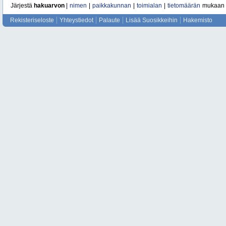
Järjestä
hakuarvon
|
nimen
|
paikkakunnan
|
toimialan
|
tietomäärän
mukaan
Rekisteriseloste
Yhteystiedot
Palaute
Lisää Suosikkeihin
Hakemisto