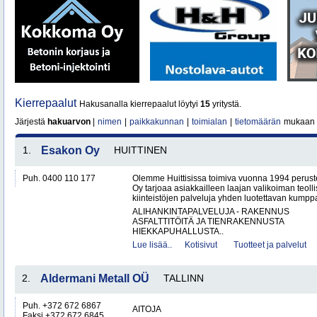
Kierrepaalut
Hakusanalla kierrepaalut löytyi
15
yritystä.
Järjestä
hakuarvon
|
nimen
|
paikkakunnan
|
toimialan
|
tietomäärän
mukaan
1.
Esakon Oy
HUITTINEN
Puh. 0400 110 177
Olemme Huittisissa toimiva vuonna 1994 peruste
Oy tarjoaa asiakkailleen laajan valikoiman teol
kiinteistöjen palveluja yhden luotettavan kumppa
ALIHANKINTAPALVELUJA - RAKENNUS
ASFALTTITÖITÄ JA TIENRAKENNUSTA
HIEKKAPUHALLUSTA..
Lue lisää..
Kotisivut
Tuotteet ja palvelut
2.
Aldermani Metall OÜ
TALLINN
Puh. +372 672 6867
AITOJA
Faksi +372 672 6845