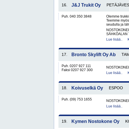
16.
J&J Trukit Oy
PETÄJÄVES
Puh. 040 350 3848
Olemme trukki-
Teemme myös l
seudulla ja läh
NOSTOKONEIT
SÄHKÖALAN 
Lue lisää..
17.
Bronto Skylift Oy Ab
TA
Puh. 0207 927 111
NOSTOKONEIT
Faksi 0207 927 300
Lue lisää..
18.
Koivuselkä Oy
ESPOO
Puh. (09) 753 1655
NOSTOKONEIT
Lue lisää..
19.
Kymen Nostokone Oy
K