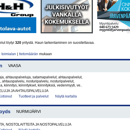
lut löytyi
320
yritystä. Haun tarkentaminen on suositeltavaa.
|
toimialan
|
tietomäärän
mukaan
n
VAASA
a, ahtauspalveluja, satamapalvelut, ahtauspalvelut,
 ahtauspalvelu, nosturipalvelu, nosturipalvelut,
a, kiinnitys, kiinnitykset, kiinnityksiä, vedenmyyti, ve..
ELUJA JA AHTAUSPALVELUJA
Kotisivut
Tuotteet ja palvelut
Näytä kartalla
loyds
NURMIJÄRVI
A, NOSTOLAITTEITA JA NOSTOPALVELUJA