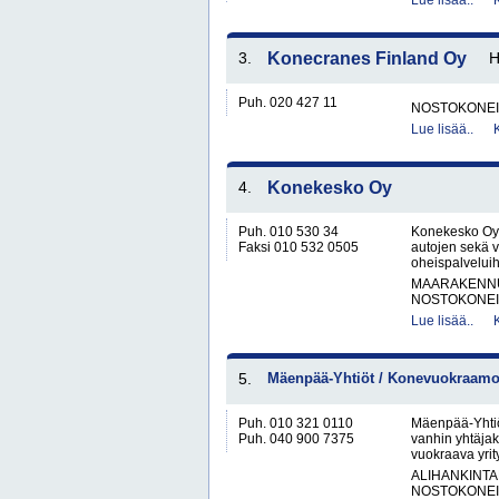
Lue lisää..
3.
Konecranes Finland Oy
Puh. 020 427 11
NOSTOKONEIT
Lue lisää..
4.
Konekesko Oy
Puh. 010 530 34
Konekesko Oy 
Faksi 010 532 0505
autojen sekä 
oheispalveluih
MAARAKENNUS
NOSTOKONEIT
Lue lisää..
5.
Mäenpää-Yhtiöt / Konevuokraamo 
Puh. 010 321 0110
Mäenpää-Yhtiö
Puh. 040 900 7375
vanhin yhtäjak
vuokraava yrit
ALIHANKINTA
NOSTOKONEIT