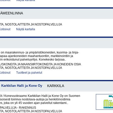
Kotisivut
Näytä kartalla
HÄMEENLINNA
A, NOSTOLAITTEITA JA NOSTOPALVELUJA
Kotisivut
Näytä kartalla
on maarakennus- ja ympäristökoneiden, kuorma- ja linja-
vapaa-ajankoneiden maahantuontiin, markkinointiin ja
in erikoistunut palveluyritys. Konekesko tarjoaa..
KONEITA JA MAANSIIRTOKONEITA JA KONEIDEN OSIA
A, NOSTOLAITTEITA JA NOSTOPALVELUJA
Kotisivut
Tuotteet ja palvelut
Karkkilan Halli ja Kone Oy
KARKKILA
t / Konevuokraamo Karkkilan Halli ja Kone Oy on Suomen
soisesti toimiva nostolava-autoja ja henkilönostimia
ys, joka on yli 45 vuoden ajan palvellut rakentami..
PALVELUJA - RAKENNUS
A, NOSTOLAITTEITA JA NOSTOPALVELUJA