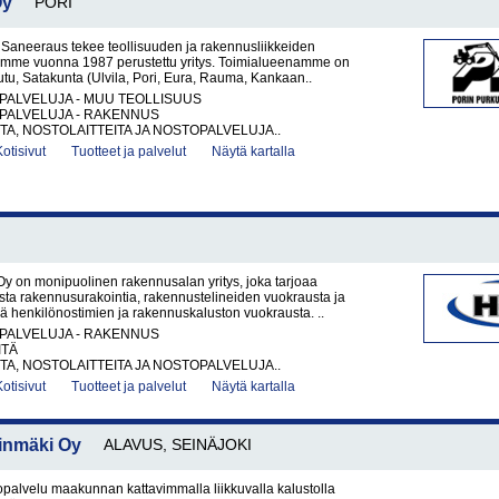
Oy
PORI
 Saneeraus tekee teollisuuden ja rakennusliikkeiden
lemme vuonna 1987 perustettu yritys. Toimialueenamme on
eutu, Satakunta (Ulvila, Pori, Eura, Rauma, Kankaan..
PALVELUJA - MUU TEOLLISUUS
PALVELUJA - RAKENNUS
A, NOSTOLAITTEITA JA NOSTOPALVELUJA..
Kotisivut
Tuotteet ja palvelut
Näytä kartalla
y on monipuolinen rakennusalan yritys, joka tarjoaa
sta rakennusurakointia, rakennustelineiden vuokrausta ja
 henkilönostimien ja rakennuskaluston vuokrausta. ..
PALVELUJA - RAKENNUS
ITÄ
A, NOSTOLAITTEITA JA NOSTOPALVELUJA..
Kotisivut
Tuotteet ja palvelut
Näytä kartalla
inmäki Oy
ALAVUS, SEINÄJOKI
palvelu maakunnan kattavimmalla liikkuvalla kalustolla