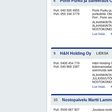
8.
Porin Purku ja Saneeraus 
Puh. 040 500 4955
Porin Purku ja
Puh. 050 338 3779
purkutöitä. O
Pori , Porin s
ALIHANKINTA
ALIHANKINTA
NOSTOKONEIT
Lue lisää..
9.
H&H Holding Oy
LIEKSA
Puh. 0400 454 779
H&H Holding O
Puh. 040 968 1587
kokonaisvaltai
asennusta sekä
ALIHANKINTA
JULKISIVUTÖ
NOSTOKONEIT
Lue lisää..
10.
Nostopalvelu Martti Lamm
Puh. 0500 667 907
Joustava nosto