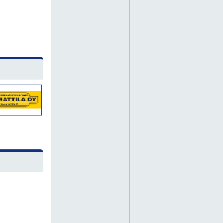
painepesuri
painepesurit
parkettikone
parkettikoneet
piikkauskalusto
piikkauskone
piikkauskoneet
piikkausrobotti
pohjois-suomi
porakalusto
porakone
porakoneet
pumppukalusto
puominostimet
puominostin
pääkaupunkiseutu
rakennuskalusto
rakennuskonevuokrausta
rakennusteline
reunakone
reunakoneet
saksilavoja
savo
sirkkelit
suojapeite
suojapeitteet
teleskooppinostimet
teleskooppinostimia
teleskooppinostin
teline