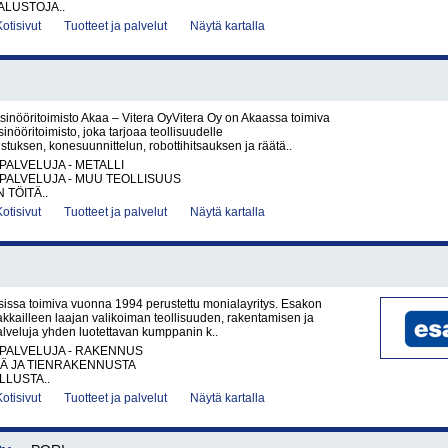
LUSTOJA..
Kotisivut
Tuotteet ja palvelut
Näytä kartalla
sinööritoimisto Akaa – Vitera OyVitera Oy on Akaassa toimiva
inööritoimisto, joka tarjoaa teollisuudelle
tuksen, konesuunnittelun, robottihitsauksen ja räätä..
PALVELUJA - METALLI
PALVELUJA - MUU TEOLLISUUS
 TÖITÄ..
Kotisivut
Tuotteet ja palvelut
Näytä kartalla
sissa toimiva vuonna 1994 perustettu monialayritys. Esakon
akkailleen laajan valikoiman teollisuuden, rakentamisen ja
palveluja yhden luotettavan kumppanin k..
PALVELUJA - RAKENNUS
TÄ JA TIENRAKENNUSTA
LUSTA..
Kotisivut
Tuotteet ja palvelut
Näytä kartalla