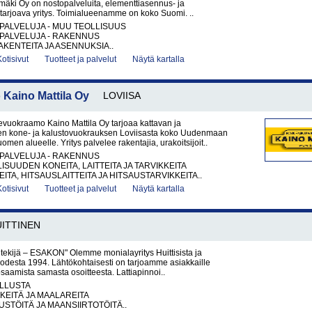
äki Oy on nostopalveluita, elementtiasennus- ja
 tarjoava yritys. Toimialueenamme on koko Suomi. ..
PALVELUJA - MUU TEOLLISUUS
PALVELUJA - RAKENNUS
KENTEITA JA ASENNUKSIA..
Kotisivut
Tuotteet ja palvelut
Näytä kartalla
aino Mattila Oy
LOVIISA
uokraamo Kaino Mattila Oy tarjoaa kattavan ja
en kone- ja kalustovuokrauksen Loviisasta koko Uudenmaan
men alueelle. Yritys palvelee rakentajia, urakoitsijoit..
PALVELUJA - RAKENNUS
ISUUDEN KONEITA, LAITTEITA JA TARVIKKEITA
ITA, HITSAUSLAITTEITA JA HITSAUSTARVIKKEITA..
Kotisivut
Tuotteet ja palvelut
Näytä kartalla
ITTINEN
i tekijä – ESAKON" Olemme monialayritys Huittisista ja
uodesta 1994. Lähtökohtaisesti on tarjoamme asiakkaille
saamista samasta osoitteesta. Lattiapinnoi..
LLUSTA
KEITÄ JA MAALAREITA
TÖITÄ JA MAANSIIRTOTÖITÄ..