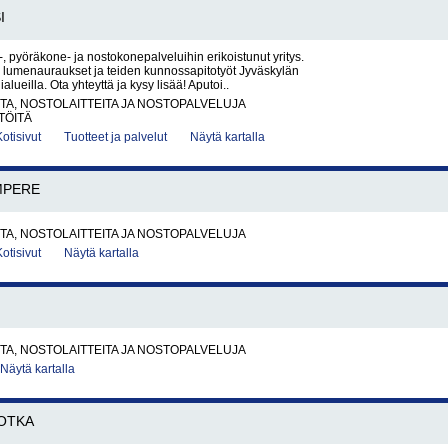
I
, pyöräkone- ja nostokonepalveluihin erikoistunut yritys.
umenauraukset ja teiden kunnossapitotyöt Jyväskylän
ialueilla. Ota yhteyttä ja kysy lisää! Aputoi..
A, NOSTOLAITTEITA JA NOSTOPALVELUJA
TÖITÄ
Kotisivut
Tuotteet ja palvelut
Näytä kartalla
MPERE
A, NOSTOLAITTEITA JA NOSTOPALVELUJA
Kotisivut
Näytä kartalla
A, NOSTOLAITTEITA JA NOSTOPALVELUJA
Näytä kartalla
OTKA