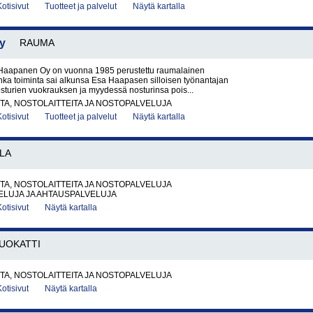
Kotisivut
Tuotteet ja palvelut
Näytä kartalla
y
RAUMA
Haapanen Oy on vuonna 1985 perustettu raumalainen
onka toiminta sai alkunsa Esa Haapasen silloisen työnantajan
sturien vuokrauksen ja myydessä nosturinsa pois...
A, NOSTOLAITTEITA JA NOSTOPALVELUJA
Kotisivut
Tuotteet ja palvelut
Näytä kartalla
LA
A, NOSTOLAITTEITA JA NOSTOPALVELUJA
ELUJA JA AHTAUSPALVELUJA
Kotisivut
Näytä kartalla
UOKATTI
A, NOSTOLAITTEITA JA NOSTOPALVELUJA
Kotisivut
Näytä kartalla