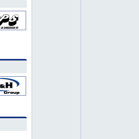
hitsauskoneet
häme
karjala
konevuokraamo
koriauto
koriautoja
koriautot
kotka
kulmahiomakoneet
kurottajia
kuukulkijoita
kymenlaakso
laattaleikkurit
lattianhoitokone
lattianhoitokoneet
lämmityskalusto
mastonostimet
mastonostin
mobiilinosturi
mobiilinosturit
nauhahiomakoneet
nostimet
nostimia
nostin
nostoapuväline
nostolaitteita
nostolava-autoja
nosturi
nosturit
paineilmakalusto