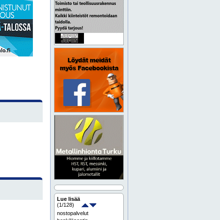
Lue lisää
(
1
/128)
nostopalvelut