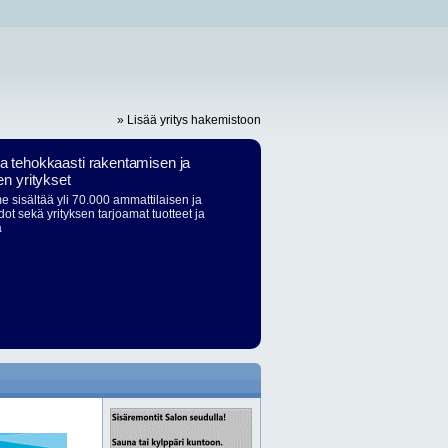
» Lisää yritys hakemistoon
ja tehokkaasti rakentamisen ja
en yritykset
 sisältää yli 70.000 ammattilaisen ja
dot sekä yrityksen tarjoamat tuotteet ja
ä