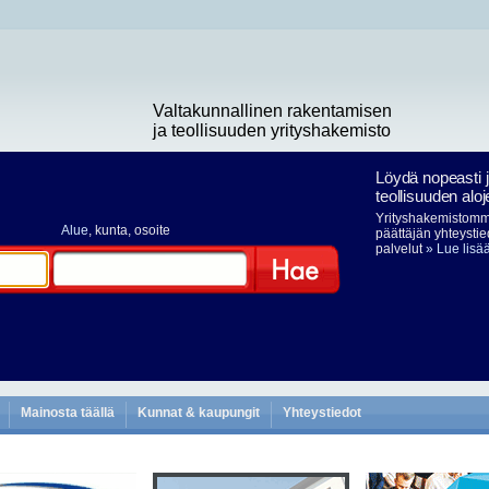
Valtakunnallinen rakentamisen
ja teollisuuden yrityshakemisto
Löydä nopeasti 
teollisuuden aloj
Yrityshakemistomme
Alue
, kunta, osoite
päättäjän yhteystie
palvelut
» Lue lisä
Hae
Mainosta täällä
Kunnat & kaupungit
Yhteystiedot