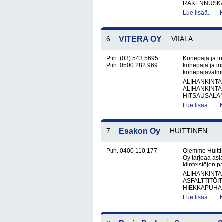
RAKENNUSKA
Lue lisää..
6.
VITERA OY
VIIALA
Puh. (03) 543 5695
Konepaja ja in
Puh. 0500 282 969
konepaja ja ins
konepajavalmis
ALIHANKINTA
ALIHANKINTA
HITSAUSALAN
Lue lisää..
7.
Esakon Oy
HUITTINEN
Puh. 0400 110 177
Olemme Huitti
Oy tarjoaa asi
kiinteistöjen 
ALIHANKINTA
ASFALTTITÖI
HIEKKAPUHAL
Lue lisää..