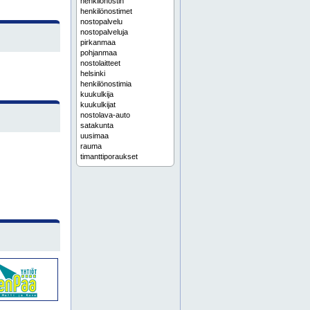
henkilönostin
henkilönostimet
nostopalvelu
nostopalveluja
pirkanmaa
pohjanmaa
nostolaitteet
helsinki
henkilönostimia
kuukulkija
kuukulkijat
nostolava-auto
satakunta
uusimaa
rauma
timanttiporaukset
timanttiporaus
timanttisahaukset
timanttisahaus
nosturipalvelut
alumiinitelineet
espoo
keski-suomi
kurottaja
kurottajat
nostoapuvälineet
nostolaite
nostolava-autot
nosturivuokraus
painepesu