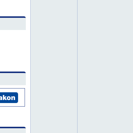
rakennuskonevuokraus
rakennustelineet
saksilava
saksilavat
vantaa
varsinais-suomi
jyrsintätyöt
jyrsintätöitä
kaivuutyö
kaivuutyöt
kaivuutöitä
nostotyöt
nosturityö
nosturityöt
nosturitöitä
piikkaus
piikkaustyöt
piikkaustöitä
pori
tampere
timanttiporauksia
nosturipalvelu
alumiiniteline
betonimylly
betonimyllyt
epäkeskohiomakoneet
henkilönostinpalvelut
hiomakone
hiomakoneet
hitsauskone