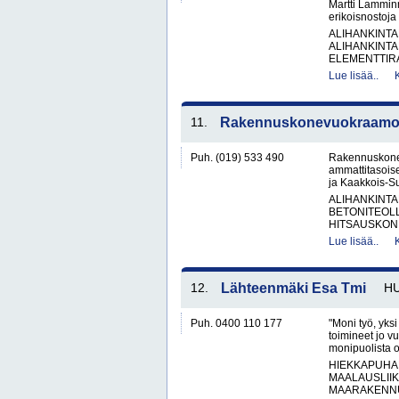
Martti Lamminm
erikoisnostoja
ALIHANKINTA
ALIHANKINTA
ELEMENTTIRA
Lue lisää..
11.
Rakennuskonevuokraamo K
Puh. (019) 533 490
Rakennuskonev
ammattitasois
ja Kaakkois-Suo
ALIHANKINTA
BETONITEOLL
HITSAUSKONE
Lue lisää..
12.
Lähteenmäki Esa Tmi
HU
Puh. 0400 110 177
"Moni työ, yks
toimineet jo v
monipuolista o
HIEKKAPUHA
MAALAUSLIIK
MAARAKENNUS