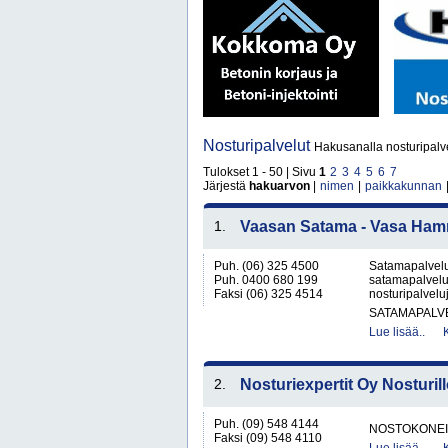
Nosturipalvelut
Hakusanalla nosturipalve
Tulokset 1 - 50 | Sivu
1
2
3
4
5
6
7
Järjestä
hakuarvon
|
nimen
|
paikkakunnan
1.
Vaasan Satama - Vasa Ham
Puh. (06) 325 4500
Satamapalveluj
Puh. 0400 680 199
satamapalvelu,
Faksi (06) 325 4514
nosturipalveluj
SATAMAPALV
Lue lisää..
2.
Nosturiexpertit Oy Nosturil
Puh. (09) 548 4144
NOSTOKONEIT
Faksi (09) 548 4110