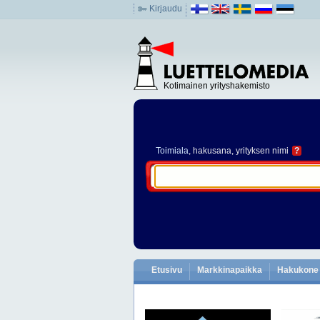
Kirjaudu
Kotimainen yrityshakemisto
Toimiala
, hakusana, yrityksen nimi
?
Etusivu
Markkinapaikka
Hakukone