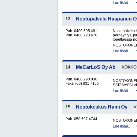
Lue lisää..
13.
Nostopalvelu Haapanen O
Puh. 0400 595 491
Nostopalvelu 
Puh. 0400 723 470
perheyritys, j
lopettaessa no
NOSTOKONEIT
Lue lisää..
14.
MeCarLoS Oy Ab
KOKKO
Puh. 0400 290 030
NOSTOKONEIT
Faksi (06) 831 7166
SATAMAPALV
Lue lisää..
15.
Nostokeskus Rami Oy
V
Puh. 050 597 4744
NOSTOKONEIT
Lue lisää..