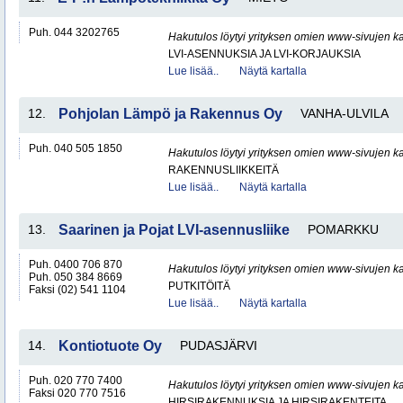
Puh. 044 3202765
Hakutulos löytyi yrityksen omien www-sivujen ka
LVI-ASENNUKSIA JA LVI-KORJAUKSIA
Lue lisää..
Näytä kartalla
12.
Pohjolan Lämpö ja Rakennus Oy
VANHA-ULVILA
Puh. 040 505 1850
Hakutulos löytyi yrityksen omien www-sivujen ka
RAKENNUSLIIKKEITÄ
Lue lisää..
Näytä kartalla
13.
Saarinen ja Pojat LVI-asennusliike
POMARKKU
Puh. 0400 706 870
Hakutulos löytyi yrityksen omien www-sivujen ka
Puh. 050 384 8669
PUTKITÖITÄ
Faksi (02) 541 1104
Lue lisää..
Näytä kartalla
14.
Kontiotuote Oy
PUDASJÄRVI
Puh. 020 770 7400
Hakutulos löytyi yrityksen omien www-sivujen ka
Faksi 020 770 7516
HIRSIRAKENNUKSIA JA HIRSIRAKENTEITA