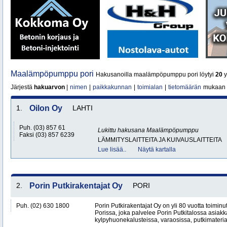
Maalämpöpumppu pori
Hakusanoilla maalämpöpumppu pori löytyi
20
y
Järjestä
hakuarvon
|
nimen
|
paikkakunnan
|
toimialan
|
tietomäärän
mukaan
1.
Oilon Oy
LAHTI
Puh. (03) 857 61
Lukittu hakusana
Maalämpöpumppu
Faksi (03) 857 6239
LÄMMITYSLAITTEITA JA KUIVAUSLAITTEITA
Lue lisää..
Näytä kartalla
2.
Porin Putkirakentajat Oy
PORI
Puh. (02) 630 1800
Porin Putkirakentajat Oy on yli 80 vuotta toiminut
Porissa, joka palvelee Porin Putkitalossa asiakka
kylpyhuonekalusteissa, varaosissa, putkimateria