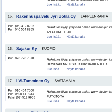
Lue lisää..
Näytä kartalla
15.
Rakennuspalvelu Jyri Uotila Oy
LAPPEENRANTA
Puh. (05) 412 0735
Hakutulos löytyi yrityksen omien www-sivujen ka
Puh. 040 564 8955
TALOPAKETTEJA
Lue lisää..
Näytä kartalla
16.
Sajakor Ky
KUOPIO
Puh. 020 770 7578
Hakutulos löytyi yrityksen omien www-sivujen ka
HIRSIRAKENNUKSIA JA HIRSIRAKENTEITA
Lue lisää..
Näytä kartalla
17.
LVI-Tamminen Oy
SASTAMALA
Puh. 010 404 7500
Hakutulos löytyi yrityksen omien www-sivujen ka
Puh. 0500 411 933
PUTKITÖITÄ
Faksi (03) 512 9955
Lue lisää..
Näytä kartalla