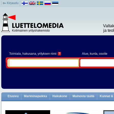
Kirjaudu
Valta
ja te
Kotimainen yrityshakemisto
Toimiala
, hakusana, yrityksen nimi
?
Alue
, kunta, osoite
Etusivu
Markkinapaikka
Hakukone
Mainosta täällä
Kunnat & 