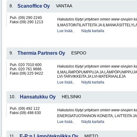
8.
Scanoffice Oy
VANTAA
Puh. (09) 290 2240
Hakutulos löytyi yrityksen omien www-sivujen ka
Faksi (09) 290 1213
ILMASTOINTILAITTEITA JA ILMANKÄSITTELYLA
Lue lisää..
Näytä kartalla
9.
Thermia Partners Oy
ESPOO
Puh. 020 7010 600
Hakutulos löytyi yrityksen omien www-sivujen ka
Puh. 020 761 9686
ILMALÄMPÖPUMPPUJA JA LÄMPÖPUMPPUJ
Faksi (09) 225 9422
LVI-TARVIKKEITA JA LVI-MATERIAALEJA
Lue lisää..
Näytä kartalla
10.
Hansatukku Oy
HELSINKI
Puh. (09) 492 122
Hakutulos löytyi yrityksen omien www-sivujen ka
Faksi (09) 498 630
ENERGIATUOTANNON KONEITA, LAITTEITA JA
Lue lisää..
Näytä kartalla
11.
E-P:n Lämpötekniikka Oy
MIETO