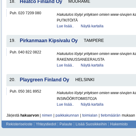
18.
Heatco Finland Oy
MUURAME
Puh. 020 7209 080
Hakutulos löytyi yrityksen omien www-sivujen ka
PUTKITÖITÄ
Lue lisää..
Näytä kartalla
19.
Pirkanmaan Kipsivalu Oy
TAMPERE
Puh. 040 822 0822
Hakutulos löytyi yrityksen omien www-sivujen ka
RAKENNUSSANEERAUSTA
Lue lisää..
Näytä kartalla
20.
Playgreen Finland Oy
HELSINKI
Puh. 050 381 8952
Hakutulos löytyi yrityksen omien www-sivujen ka
INSINÖÖRITOIMISTOJA
Lue lisää..
Näytä kartalla
Järjestä
hakuarvon
|
nimen
|
paikkakunnan
|
toimialan
|
tietomäärän
mukaan
Rekisteriseloste
Yhteystiedot
Palaute
Lisää Suosikkeihin
Hakemisto