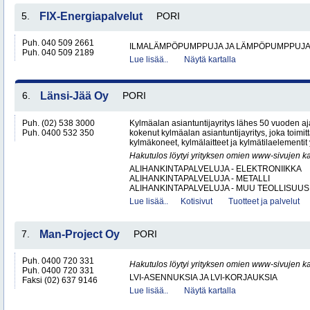
5.
FIX-Energiapalvelut
PORI
Puh. 040 509 2661
ILMALÄMPÖPUMPPUJA JA LÄMPÖPUMPPUJ
Puh. 040 509 2189
Lue lisää..
Näytä kartalla
6.
Länsi-Jää Oy
PORI
Puh. (02) 538 3000
Kylmäalan asiantuntijayritys lähes 50 vuoden aj
Puh. 0400 532 350
kokenut kylmäalan asiantuntijayritys, joka toimitta
kylmäkoneet, kylmälaitteet ja kylmätilaelementit y
Hakutulos löytyi yrityksen omien www-sivujen ka
ALIHANKINTAPALVELUJA - ELEKTRONIIKKA
ALIHANKINTAPALVELUJA - METALLI
ALIHANKINTAPALVELUJA - MUU TEOLLISUUS.
Lue lisää..
Kotisivut
Tuotteet ja palvelut
7.
Man-Project Oy
PORI
Puh. 0400 720 331
Hakutulos löytyi yrityksen omien www-sivujen ka
Puh. 0400 720 331
LVI-ASENNUKSIA JA LVI-KORJAUKSIA
Faksi (02) 637 9146
Lue lisää..
Näytä kartalla