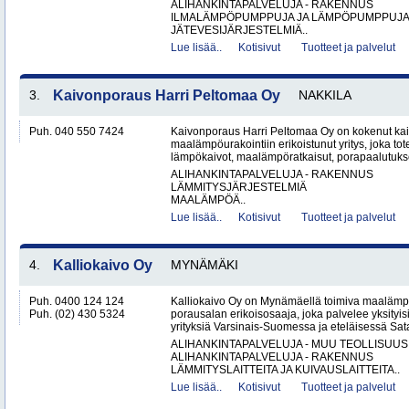
ALIHANKINTAPALVELUJA - RAKENNUS
ILMALÄMPÖPUMPPUJA JA LÄMPÖPUMPPUJ
JÄTEVESIJÄRJESTELMIÄ..
Lue lisää..
Kotisivut
Tuotteet ja palvelut
3.
Kaivonporaus Harri Peltomaa Oy
NAKKILA
Puh. 040 550 7424
Kaivonporaus Harri Peltomaa Oy on kokenut kai
maalämpöurakointiin erikoistunut yritys, joka tot
lämpökaivot, maalämpöratkaisut, porapaalutukset 
ALIHANKINTAPALVELUJA - RAKENNUS
LÄMMITYSJÄRJESTELMIÄ
MAALÄMPÖÄ..
Lue lisää..
Kotisivut
Tuotteet ja palvelut
4.
Kalliokaivo Oy
MYNÄMÄKI
Puh. 0400 124 124
Kalliokaivo Oy on Mynämäellä toimiva maalämpö
Puh. (02) 430 5324
porausalan erikoisosaaja, joka palvelee yksityisiä
yrityksiä Varsinais-Suomessa ja eteläisessä Sat
ALIHANKINTAPALVELUJA - MUU TEOLLISUUS
ALIHANKINTAPALVELUJA - RAKENNUS
LÄMMITYSLAITTEITA JA KUIVAUSLAITTEITA..
Lue lisää..
Kotisivut
Tuotteet ja palvelut