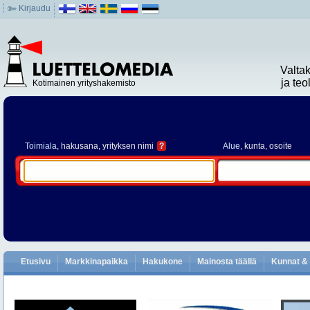
Kirjaudu
Valta
ja te
Kotimainen yrityshakemisto
Toimiala
, hakusana, yrityksen nimi
?
Alue
, kunta, osoite
Etusivu
Markkinapaikka
Hakukone
Mainosta täällä
Kunnat & 