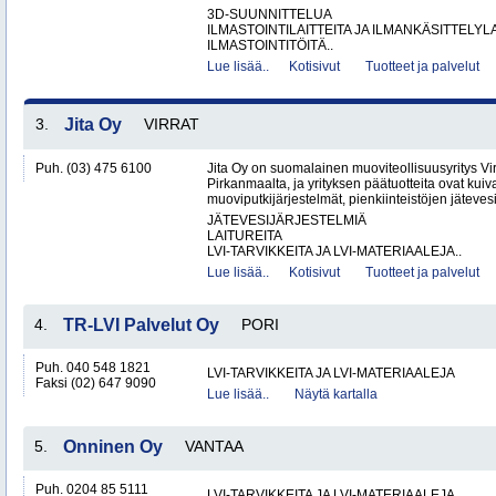
3D-SUUNNITTELUA
ILMASTOINTILAITTEITA JA ILMANKÄSITTELYLA
ILMASTOINTITÖITÄ..
Lue lisää..
Kotisivut
Tuotteet ja palvelut
3.
Jita Oy
VIRRAT
Puh. (03) 475 6100
Jita Oy on suomalainen muoviteollisuusyritys Virr
Pirkanmaalta, ja yrityksen päätuotteita ovat kuiv
muoviputkijärjestelmät, pienkiinteistöjen jätevesi
JÄTEVESIJÄRJESTELMIÄ
LAITUREITA
LVI-TARVIKKEITA JA LVI-MATERIAALEJA..
Lue lisää..
Kotisivut
Tuotteet ja palvelut
4.
TR-LVI Palvelut Oy
PORI
Puh. 040 548 1821
LVI-TARVIKKEITA JA LVI-MATERIAALEJA
Faksi (02) 647 9090
Lue lisää..
Näytä kartalla
5.
Onninen Oy
VANTAA
Puh. 0204 85 5111
LVI-TARVIKKEITA JA LVI-MATERIAALEJA