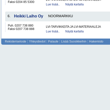
Faksi 0204 85 5300
Lue lisää..
Näytä kartalla
6.
Heikki Laiho Oy
NOORMARKKU
Puh. 0207 738 880
LVI-TARVIKKEITA JA LVI-MATERIAALEJA
Faksi 0207 738 888
Lue lisää..
Näytä kartalla
Rekisteriseloste
Yhteystiedot
Palaute
Lisää Suosikkeihin
Hakemisto