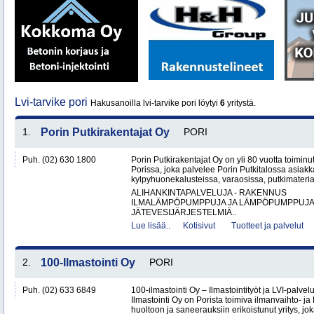
Lvi-tarvike pori
Hakusanoilla lvi-tarvike pori löytyi
6
yritystä.
1.
Porin Putkirakentajat Oy
PORI
Puh. (02) 630 1800
Porin Putkirakentajat Oy on yli 80 vuotta toiminut
Porissa, joka palvelee Porin Putkitalossa asiakka
kylpyhuonekalusteissa, varaosissa, putkimateria
ALIHANKINTAPALVELUJA - RAKENNUS
ILMALÄMPÖPUMPPUJA JA LÄMPÖPUMPPUJ
JÄTEVESIJÄRJESTELMIÄ..
Lue lisää..
Kotisivut
Tuotteet ja palvelut
2.
100-Ilmastointi Oy
PORI
Puh. (02) 633 6849
100-ilmastointi Oy – Ilmastointityöt ja LVI-palvel
Ilmastointi Oy on Porista toimiva ilmanvaihto- ja 
huoltoon ja saneerauksiin erikoistunut yritys, jok