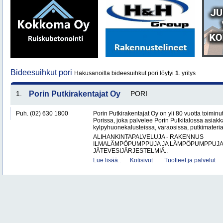
Bideesuihkut pori
Hakusanoilla bideesuihkut pori löytyi
1
. yritys
1.
Porin Putkirakentajat Oy
PORI
Puh. (02) 630 1800
Porin Putkirakentajat Oy on yli 80 vuotta toiminut
Porissa, joka palvelee Porin Putkitalossa asiakka
kylpyhuonekalusteissa, varaosissa, putkimateria
ALIHANKINTAPALVELUJA - RAKENNUS
ILMALÄMPÖPUMPPUJA JA LÄMPÖPUMPPUJ
JÄTEVESIJÄRJESTELMIÄ..
Lue lisää..
Kotisivut
Tuotteet ja palvelut