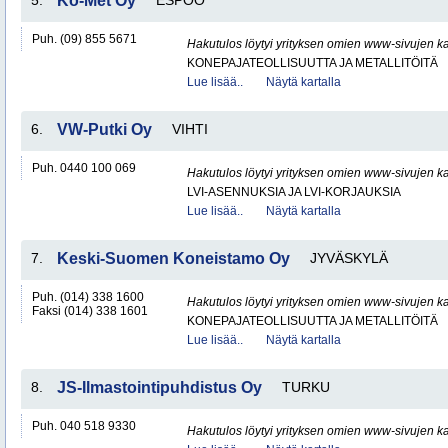
5.
Ko-Met Oy
ESPOO
Puh. (09) 855 5671
Hakutulos löytyi yrityksen omien www-sivujen ka
KONEPAJATEOLLISUUTTA JA METALLITÖITÄ
Lue lisää..
Näytä kartalla
6.
VW-Putki Oy
VIHTI
Puh. 0440 100 069
Hakutulos löytyi yrityksen omien www-sivujen ka
LVI-ASENNUKSIA JA LVI-KORJAUKSIA
Lue lisää..
Näytä kartalla
7.
Keski-Suomen Koneistamo Oy
JYVÄSKYLÄ
Puh. (014) 338 1600
Hakutulos löytyi yrityksen omien www-sivujen ka
Faksi (014) 338 1601
KONEPAJATEOLLISUUTTA JA METALLITÖITÄ
Lue lisää..
Näytä kartalla
8.
JS-Ilmastointipuhdistus Oy
TURKU
Puh. 040 518 9330
Hakutulos löytyi yrityksen omien www-sivujen ka