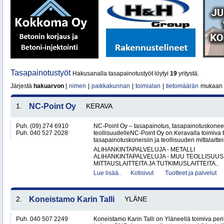
Tasapainotustyöt
Hakusanalla tasapainotustyöt löytyi
19
yritystä.
Järjestä
hakuarvon
|
nimen
|
paikkakunnan
|
toimialan
|
tietomäärän
mukaan
1.
NC-Point Oy
KERAVA
Puh. (09) 274 6910
NC-Point Oy – tasapainotus, tasapainotuskoneet 
Puh. 040 527 2028
teollisuudelleNC-Point Oy on Keravalla toimiva
tasapainotuskoneisiin ja teollisuuden mittalaitteis
ALIHANKINTAPALVELUJA - METALLI
ALIHANKINTAPALVELUJA - MUU TEOLLISUUS
MITTAUSLAITTEITA JA TUTKIMUSLAITTEITA..
Lue lisää..
Kotisivut
Tuotteet ja palvelut
2.
Koneistamo Karin Talli
YLÄNE
Puh. 040 507 2249
Koneistamo Karin Talli on Yläneellä toimiva per