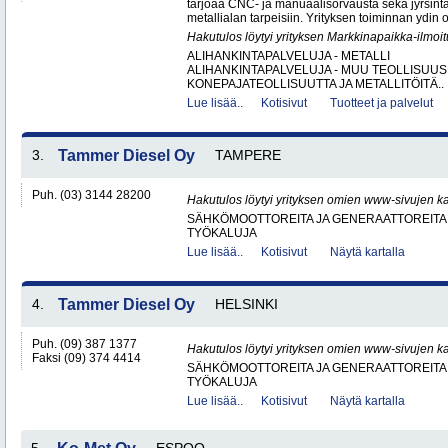
tarjoaa CNC- ja manuaalisorvausta sekä jyrsintä
metallialan tarpeisiin. Yrityksen toiminnan ydin o
Hakutulos löytyi yrityksen Markkinapaikka-ilmoi
ALIHANKINTAPALVELUJA - METALLI
ALIHANKINTAPALVELUJA - MUU TEOLLISUUS
KONEPAJATEOLLISUUTTA JA METALLITÖITÄ..
Lue lisää..
Kotisivut
Tuotteet ja palvelut
3.
Tammer Diesel Oy
TAMPERE
Puh. (03) 3144 28200
Hakutulos löytyi yrityksen omien www-sivujen ka
SÄHKÖMOOTTOREITA JA GENERAATTOREITA
TYÖKALUJA
Lue lisää..
Kotisivut
Näytä kartalla
4.
Tammer Diesel Oy
HELSINKI
Puh. (09) 387 1377
Hakutulos löytyi yrityksen omien www-sivujen ka
Faksi (09) 374 4414
SÄHKÖMOOTTOREITA JA GENERAATTOREITA
TYÖKALUJA
Lue lisää..
Kotisivut
Näytä kartalla