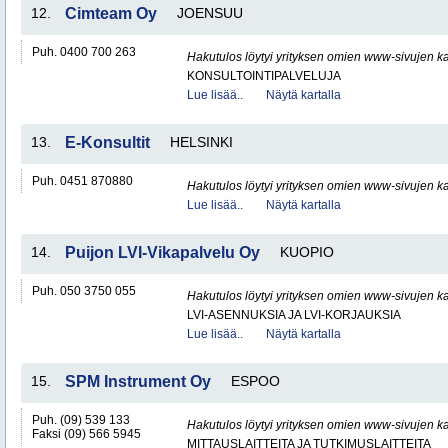
12.
Cimteam Oy
JOENSUU
Puh. 0400 700 263
Hakutulos löytyi yrityksen omien www-sivujen ka
KONSULTOINTIPALVELUJA
Lue lisää..
Näytä kartalla
13.
E-Konsultit
HELSINKI
Puh. 0451 870880
Hakutulos löytyi yrityksen omien www-sivujen ka
Lue lisää..
Näytä kartalla
14.
Puijon LVI-Vikapalvelu Oy
KUOPIO
Puh. 050 3750 055
Hakutulos löytyi yrityksen omien www-sivujen ka
LVI-ASENNUKSIA JA LVI-KORJAUKSIA
Lue lisää..
Näytä kartalla
15.
SPM Instrument Oy
ESPOO
Puh. (09) 539 133
Hakutulos löytyi yrityksen omien www-sivujen ka
Faksi (09) 566 5945
MITTAUSLAITTEITA JA TUTKIMUSLAITTEITA