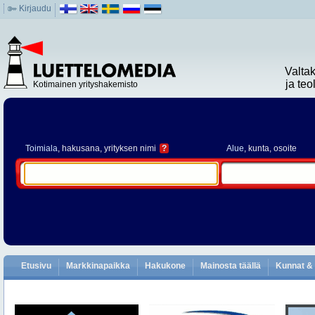
Kirjaudu
Valta
ja te
Kotimainen yrityshakemisto
Toimiala
, hakusana, yrityksen nimi
?
Alue
, kunta, osoite
Etusivu
Markkinapaikka
Hakukone
Mainosta täällä
Kunnat & 