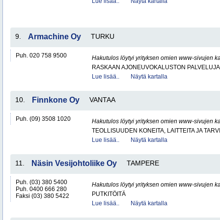
Lue lisää..
Näytä kartalla
9.
Armachine Oy
TURKU
Puh. 020 758 9500
Hakutulos löytyi yrityksen omien www-sivujen ka
RASKAAN AJONEUVOKALUSTON PALVELUJA
Lue lisää..
Näytä kartalla
10.
Finnkone Oy
VANTAA
Puh. (09) 3508 1020
Hakutulos löytyi yrityksen omien www-sivujen ka
TEOLLISUUDEN KONEITA, LAITTEITA JA TARV
Lue lisää..
Näytä kartalla
11.
Näsin Vesijohtoliike Oy
TAMPERE
Puh. (03) 380 5400
Hakutulos löytyi yrityksen omien www-sivujen ka
Puh. 0400 666 280
PUTKITÖITÄ
Faksi (03) 380 5422
Lue lisää..
Näytä kartalla