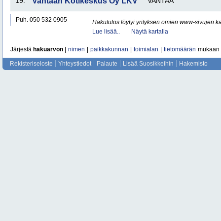
19.
Vantaan Kotikeskus Oy LKV
VANTAA
Puh. 050 532 0905
Hakutulos löytyi yrityksen omien www-sivujen ka
Lue lisää..
Näytä kartalla
Järjestä
hakuarvon
|
nimen
|
paikkakunnan
|
toimialan
|
tietomäärän
mukaan
Rekisteriseloste
Yhteystiedot
Palaute
Lisää Suosikkeihin
Hakemisto