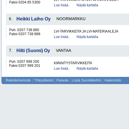
Faksi 0204 85 5300
Lue lisää..
Näytä kartalla
6.
Heikki Laiho Oy
NOORMARKKU
Puh. 0207 738 880
LVI-TARVIKKEITA JA LVI-MATERIAALEJA
Faksi 0207 738 888
Lue lisää..
Näytä kartalla
7.
Hilti (Suomi) Oy
VANTAA
Puh. 0207 999 200
KIINNITYSTARVIKKEITA
Faksi 0207 999 201
Lue lisää..
Näytä kartalla
Rekisteriseloste
Yhteystiedot
Palaute
Lisää Suosikkeihin
Hakemisto