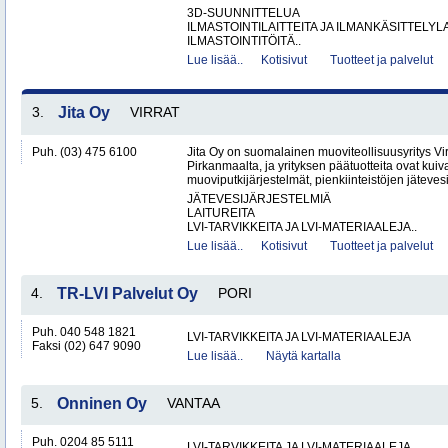
3D-SUUNNITTELUA
ILMASTOINTILAITTEITA JA ILMANKÄSITTELYLA
ILMASTOINTITÖITÄ..
Lue lisää..
Kotisivut
Tuotteet ja palvelut
3.
Jita Oy
VIRRAT
Puh. (03) 475 6100
Jita Oy on suomalainen muoviteollisuusyritys Virr
Pirkanmaalta, ja yrityksen päätuotteita ovat kuiv
muoviputkijärjestelmät, pienkiinteistöjen jätevesi
JÄTEVESIJÄRJESTELMIÄ
LAITUREITA
LVI-TARVIKKEITA JA LVI-MATERIAALEJA..
Lue lisää..
Kotisivut
Tuotteet ja palvelut
4.
TR-LVI Palvelut Oy
PORI
Puh. 040 548 1821
LVI-TARVIKKEITA JA LVI-MATERIAALEJA
Faksi (02) 647 9090
Lue lisää..
Näytä kartalla
5.
Onninen Oy
VANTAA
Puh. 0204 85 5111
LVI-TARVIKKEITA JA LVI-MATERIAALEJA