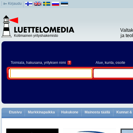
Kirjaudu
Valta
ja te
Kotimainen yrityshakemisto
Toimiala
, hakusana, yrityksen nimi
?
Alue
, kunta, osoite
Etusivu
Markkinapaikka
Hakukone
Mainosta täällä
Kunnat & 