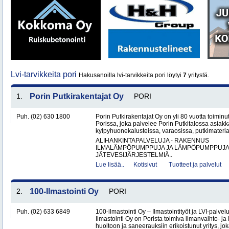
Lvi-tarvikkeita pori
Hakusanoilla lvi-tarvikkeita pori löytyi
7
yritystä.
1.
Porin Putkirakentajat Oy
PORI
Puh. (02) 630 1800
Porin Putkirakentajat Oy on yli 80 vuotta toiminut
Porissa, joka palvelee Porin Putkitalossa asiakka
kylpyhuonekalusteissa, varaosissa, putkimateria
ALIHANKINTAPALVELUJA - RAKENNUS
ILMALÄMPÖPUMPPUJA JA LÄMPÖPUMPPUJ
JÄTEVESIJÄRJESTELMIÄ..
Lue lisää..
Kotisivut
Tuotteet ja palvelut
2.
100-Ilmastointi Oy
PORI
Puh. (02) 633 6849
100-ilmastointi Oy – Ilmastointityöt ja LVI-palvel
Ilmastointi Oy on Porista toimiva ilmanvaihto- ja 
huoltoon ja saneerauksiin erikoistunut yritys, jok