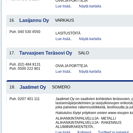
OVIA JA PORTTEJA
Lue lisää..
Näytä kartalla
16.
Lasijannu Oy
VARKAUS
Puh. 040 530 4550
LASITUSTÖITÄ
Lue lisää..
Näytä kartalla
17.
Tarvasjoen Teräsovi Oy
SALO
Puh. (02) 484 8131
OVIA JA PORTTEJA
Puh. 0500 222 801
Lue lisää..
Näytä kartalla
18.
Jaatimet Oy
SOMERO
Puh. 0207 401 111
Jaatimet Oy on vaativien kohteiden teräsovien, 
lasiseinäjärjestelmien ja lasijulkisivujen erikois
joka palvelee rakennusliikkeitä, teollisuutta ja jul
Hakutulos löytyi yrityksen omien www-sivujen ka
ALIHANKINTAPALVELUJA - METALLI
ALIHANKINTAPALVELUJA - RAKENNUS
ALUMIINIRAKENTEITA..
Lue lisää..
Kotisivut
Tuotteet ja palvelut