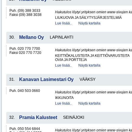
Puh. (09) 388 3033
Hakutulos löytyi yrityksen omien www-sivujen ka
Faksi (09) 388 3038
LIUKUOVIA JA SÄILYTYSJÄRJESTELMIÄ
Lue lisää..
Näytä kartalla
30.
Mellano Oy
LAPINLAHTI
Puh. 020 770 7700
Hakutulos löytyi yrityksen omien www-sivujen ka
Faksi 020 770 7720
KEITTIÖKALUSTEITA JA KEITTIÖVARUSTEITA
OVIA JA PORTTEJA
Lue lisää..
Näytä kartalla
31.
Kanavan Lasimestari Oy
VÄÄKSY
Puh. 040 503 0660
Hakutulos löytyi yrityksen omien www-sivujen ka
IKKUNOITA
Lue lisää..
Näytä kartalla
32.
Pramia Kalusteet
SEINÄJOKI
Puh. 050 554 6844
Hakutulos löytyi yrityksen omien www-sivujen ka