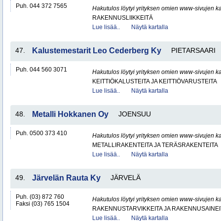
Puh. 044 372 7565
Hakutulos löytyi yrityksen omien www-sivujen ka
RAKENNUSLIIKKEITÄ
Lue lisää..
Näytä kartalla
47.
Kalustemestarit Leo Cederberg Ky
PIETARSAARI
Puh. 044 560 3071
Hakutulos löytyi yrityksen omien www-sivujen ka
KEITTIÖKALUSTEITA JA KEITTIÖVARUSTEITA
Lue lisää..
Näytä kartalla
48.
Metalli Hokkanen Oy
JOENSUU
Puh. 0500 373 410
Hakutulos löytyi yrityksen omien www-sivujen ka
METALLIRAKENTEITA JA TERÄSRAKENTEITA
Lue lisää..
Näytä kartalla
49.
Järvelän Rauta Ky
JÄRVELÄ
Puh. (03) 872 760
Hakutulos löytyi yrityksen omien www-sivujen ka
Faksi (03) 765 1504
RAKENNUSTARVIKKEITA JA RAKENNUSAINEI
Lue lisää..
Näytä kartalla