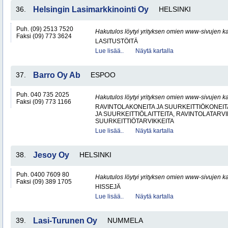
36.
Helsingin Lasimarkkinointi Oy
HELSINKI
Puh. (09) 2513 7520
Hakutulos löytyi yrityksen omien www-sivujen ka
Faksi (09) 773 3624
LASITUSTÖITÄ
Lue lisää..
Näytä kartalla
37.
Barro Oy Ab
ESPOO
Puh. 040 735 2025
Hakutulos löytyi yrityksen omien www-sivujen ka
Faksi (09) 773 1166
RAVINTOLAKONEITA JA SUURKEITTIÖKONEITA
JA SUURKEITTIÖLAITTEITA, RAVINTOLATARVI
SUURKEITTIÖTARVIKKEITA
Lue lisää..
Näytä kartalla
38.
Jesoy Oy
HELSINKI
Puh. 0400 7609 80
Hakutulos löytyi yrityksen omien www-sivujen ka
Faksi (09) 389 1705
HISSEJÄ
Lue lisää..
Näytä kartalla
39.
Lasi-Turunen Oy
NUMMELA