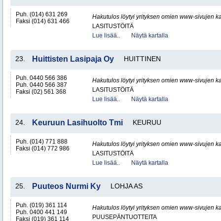
Puh. (014) 631 269
Hakutulos löytyi yrityksen omien www-sivujen ka
Faksi (014) 631 466
LASITUSTÖITÄ
Lue lisää..
Näytä kartalla
23.
Huittisten Lasipaja Oy
HUITTINEN
Puh. 0440 566 386
Hakutulos löytyi yrityksen omien www-sivujen ka
Puh. 0440 566 387
LASITUSTÖITÄ
Faksi (02) 561 368
Lue lisää..
Näytä kartalla
24.
Keuruun Lasihuolto Tmi
KEURUU
Puh. (014) 771 888
Hakutulos löytyi yrityksen omien www-sivujen ka
Faksi (014) 772 986
LASITUSTÖITÄ
Lue lisää..
Näytä kartalla
25.
Puuteos Nurmi Ky
LOHJA AS
Puh. (019) 361 114
Hakutulos löytyi yrityksen omien www-sivujen ka
Puh. 0400 441 149
PUUSEPÄNTUOTTEITA
Faksi (019) 361 114