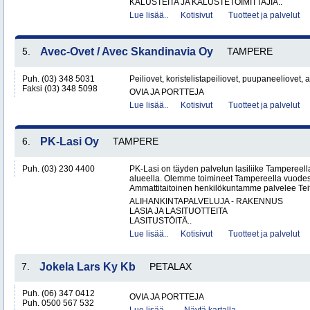
KALUSTEITA JA KALUSTETOIMITTAJIA..
Lue lisää..
Kotisivut
Tuotteet ja palvelut
5.
Avec-Ovet / Avec Skandinavia Oy
TAMPERE
Puh. (03) 348 5031
Peiliovet, koristelistapeiliovet, puupaneeliovet, au
Faksi (03) 348 5098
OVIA JA PORTTEJA
Lue lisää..
Kotisivut
Tuotteet ja palvelut
6.
PK-Lasi Oy
TAMPERE
Puh. (03) 230 4400
PK-Lasi on täyden palvelun lasiliike Tampereel
alueella. Olemme toimineet Tampereella vuodes
Ammattitaitoinen henkilökuntamme palvelee Teit
ALIHANKINTAPALVELUJA - RAKENNUS
LASIA JA LASITUOTTEITA
LASITUSTÖITÄ..
Lue lisää..
Kotisivut
Tuotteet ja palvelut
7.
Jokela Lars Ky Kb
PETALAX
Puh. (06) 347 0412
OVIA JA PORTTEJA
Puh. 0500 567 532