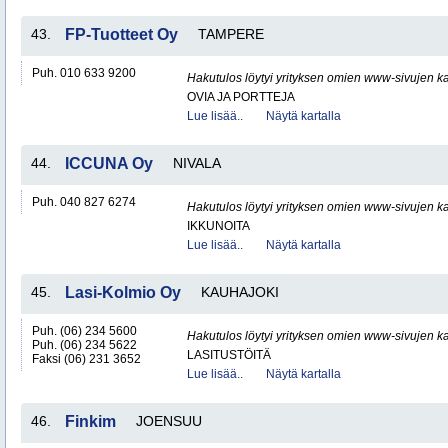
43.
FP-Tuotteet Oy
TAMPERE
Puh. 010 633 9200
Hakutulos löytyi yrityksen omien www-sivujen ka
OVIA JA PORTTEJA
Lue lisää..
Näytä kartalla
44.
ICCUNA Oy
NIVALA
Puh. 040 827 6274
Hakutulos löytyi yrityksen omien www-sivujen ka
IKKUNOITA
Lue lisää..
Näytä kartalla
45.
Lasi-Kolmio Oy
KAUHAJOKI
Puh. (06) 234 5600
Hakutulos löytyi yrityksen omien www-sivujen ka
Puh. (06) 234 5622
LASITUSTÖITÄ
Faksi (06) 231 3652
Lue lisää..
Näytä kartalla
46.
Finkim
JOENSUU