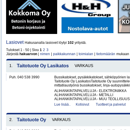
Lasiovet
Hakusanalla lasiovet löytyi
102
yritystä.
Tulokset 1 - 50 | Sivu
1
2
3
Järjestä
hakuarvon
|
nimen
|
paikkakunnan
|
toimialan
|
tietomäärän
mukaan
1.
Taitotuote Oy Lasikatos
VARKAUS
Puh. 040 538 3990
Bussikatokset, pysäkkikatokset, sähköpyörien lat
Taitotuote Oy LasikatosTaitotuote Oy suunnittele
mittatilaustyönä bussikatokset, linja-autopysäkki
ALIHANKINTAPALVELUJA - ELEKTRONIIKKA
ALIHANKINTAPALVELUJA - METALLI
ALIHANKINTAPALVELUJA - MUU TEOLLISUUS.
Lue lisää..
Kotisivut
Tuotteet ja palvelut
2.
Taitotuote Oy
VARKAUS