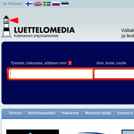
Kirjaudu
Valta
ja te
Kotimainen yrityshakemisto
Toimiala
, hakusana, yrityksen nimi
?
Alue
, kunta, osoite
Etusivu
Markkinapaikka
Hakukone
Mainosta täällä
Kunnat & 