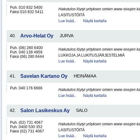
Puh. 010 832 5400
Hakutulos löytyi yrityksen omien www-sivujen ka
Faksi 010 832 5411
LASITUSTÖITÄ
Lue lisää..
Näytä kartalla
40.
Arvo-Helat Oy
JURVA
Puh. (06) 280 6400
Hakutulos löytyi yrityksen omien www-sivujen ka
Puh. 040 138 4959
LUKKOJA JA LUKITUSJÄRJESTELMIÄ
Faksi (06) 280 6444
Lue lisää..
Näytä kartalla
41.
Savelan Kartano Oy
HEINÄMAA
Puh. 040 176 6666
Hakutulos löytyi yrityksen omien www-sivujen ka
Lue lisää..
Näytä kartalla
42.
Salon Lasikeskus Ay
SALO
Puh. (02) 731 4067
Hakutulos löytyi yrityksen omien www-sivujen ka
Puh. 0400 530 352
LASITUSTÖITÄ
Faksi (02) 731 4067
Lue lisää..
Näytä kartalla