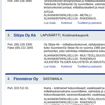
Puh. 040 538 3990
Teräsrunkoiset designportaat ja mittatilauskaite
Taitotuote OyTaitotuote Oy suunnittelee, valmista
teräsrunkoiset portaat, mittatilauskaiteet ja muut 
AITOJA
ALIHANKINTAPALVELUJA - METALLI
ALIHANKINTAPALVELUJA - RAKENNUS..
Lue lisää..
Kotisivut
Tuotteet ja palvelut
3.
Stirpe Oy Ab
LAPVÄÄRTTI, Kristiinankaupunk
Puh. (06) 228 3300
Oy Stirpe Ab – mittatilausliukuovet, säilytysjärj
Faksi (06) 222 1845
koko SuomeenOy Stirpe Ab on vuonna 1986 per
perheyritys, joka valmistaa mittatilaustyönä liuk
ALIHANKINTAPALVELUJA - MUU TEOLLISUUS
ALIHANKINTAPALVELUJA - RAKENNUS
JULKISTEN TILOJEN KALUSTEITA JA SISUSTU
Lue lisää..
Kotisivut
Tuotteet ja palvelut
4.
Finnmirror Oy
SASTAMALA
Puh. (03) 511 61
Inaria – kotimaiset liukuovikaapit, vaatekaapit ja 
mittatilauksenaInaria suunnittelee, valmistaa ja a
liukuovikaapistot, saranaovikaapistot, vaatekaap
ALIHANKINTAPALVELUJA - MUU TEOLLISUUS
ALIHANKINTAPALVELUJA - RAKENNUS