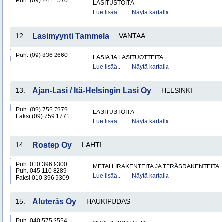
Puh. (09) 241 1570
LASITUSTÖITÄ
Lue lisää..
Näytä kartalla
12.
Lasimyynti Tammela
VANTAA
Puh. (09) 836 2660
LASIA JA LASITUOTTEITA
Lue lisää..
Näytä kartalla
13.
Ajan-Lasi / Itä-Helsingin Lasi Oy
HELSINKI
Puh. (09) 755 7979
LASITUSTÖITÄ
Faksi (09) 759 1771
Lue lisää..
Näytä kartalla
14.
Rostep Oy
LAHTI
Puh. 010 396 9300
METALLIRAKENTEITA JA TERÄSRAKENTEITA
Puh. 045 110 8289
Lue lisää..
Näytä kartalla
Faksi 010 396 9309
15.
Aluteräs Oy
HAUKIPUDAS
Puh. 040 575 3554