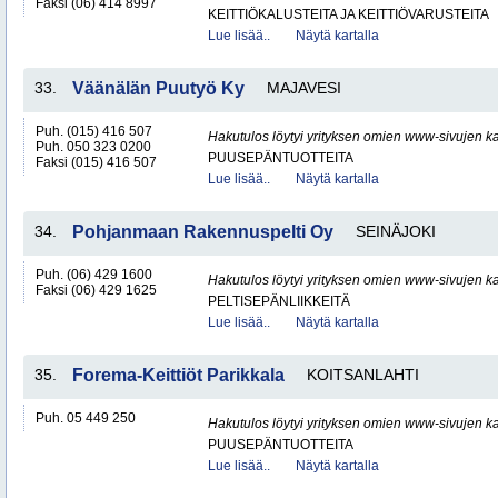
Faksi (06) 414 8997
KEITTIÖKALUSTEITA JA KEITTIÖVARUSTEITA
Lue lisää..
Näytä kartalla
33.
Väänälän Puutyö Ky
MAJAVESI
Puh. (015) 416 507
Hakutulos löytyi yrityksen omien www-sivujen ka
Puh. 050 323 0200
PUUSEPÄNTUOTTEITA
Faksi (015) 416 507
Lue lisää..
Näytä kartalla
34.
Pohjanmaan Rakennuspelti Oy
SEINÄJOKI
Puh. (06) 429 1600
Hakutulos löytyi yrityksen omien www-sivujen ka
Faksi (06) 429 1625
PELTISEPÄNLIIKKEITÄ
Lue lisää..
Näytä kartalla
35.
Forema-Keittiöt Parikkala
KOITSANLAHTI
Puh. 05 449 250
Hakutulos löytyi yrityksen omien www-sivujen ka
PUUSEPÄNTUOTTEITA
Lue lisää..
Näytä kartalla