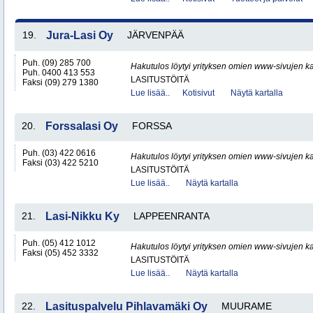
19.
Jura-Lasi Oy
JÄRVENPÄÄ
Puh. (09) 285 700
Hakutulos löytyi yrityksen omien www-sivujen ka
Puh. 0400 413 553
LASITUSTÖITÄ
Faksi (09) 279 1380
Lue lisää..
Kotisivut
Näytä kartalla
20.
Forssalasi Oy
FORSSA
Puh. (03) 422 0616
Hakutulos löytyi yrityksen omien www-sivujen ka
Faksi (03) 422 5210
LASITUSTÖITÄ
Lue lisää..
Näytä kartalla
21.
Lasi-Nikku Ky
LAPPEENRANTA
Puh. (05) 412 1012
Hakutulos löytyi yrityksen omien www-sivujen ka
Faksi (05) 452 3332
LASITUSTÖITÄ
Lue lisää..
Näytä kartalla
22.
Lasituspalvelu Pihlavamäki Oy
MUURAME