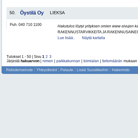
50.
Öystilä Oy
LIEKSA
Puh. 040 710 1100
Hakutulos löytyi yrityksen omien www-sivujen ka
RAKENNUSTARVIKKEITA JA RAKENNUSAINEI
Lue lisää..
Näytä kartalla
Tulokset 1 - 50 | Sivu
1
2
3
Järjestä
hakuarvon
|
nimen
|
paikkakunnan
|
toimialan
|
tietomäärän
mukaan
Rekisteriseloste
Yhteystiedot
Palaute
Lisää Suosikkeihin
Hakemisto