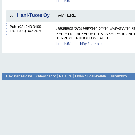
Lue lisää..
3.
Hani-Tuote Oy
TAMPERE
Puh. (03) 343 3499
Hakutulos löytyi yrityksen omien www-sivujen ka
Faksi (03) 343 3020
KYLPYHUONEKALUSTEITA JA KYLPYHUONET
TERVEYDENHUOLLON LAITTEET
Lue lisää..
Näytä kartalla
Rekisteriseloste
Yhteystiedot
Palaute
Lisää Suosikkeihin
Hakemisto