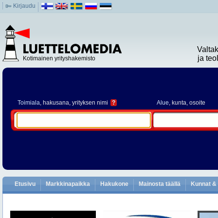
Kirjaudu
Valta
ja te
Kotimainen yrityshakemisto
Toimiala
, hakusana, yrityksen nimi
?
Alue
, kunta, osoite
Etusivu
Markkinapaikka
Hakukone
Mainosta täällä
Kunnat & 