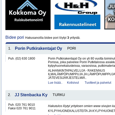
Bidee pori
Hakusanoilla bidee pori löytyi
3
yritystä.
1.
Porin Putkirakentajat Oy
PORI
Puh. (02) 630 1800
Porin Putkirakentajat Oy on yli 80 vuotta toiminut
Porissa, joka palvelee Porin Putkitalossa asiakka
kylpyhuonekalusteissa, varaosissa, putkimateria
ALIHANKINTAPALVELUJA - RAKENNUS
ILMALÄMPÖPUMPPUJA JA LÄMPÖPUMPPUJ
JÄTEVESIJÄRJESTELMIÄ..
Lue lisää..
Kotisivut
Tuotteet ja palvelut
2.
JJ Stenbacka Ky
TURKU
Puh. 020 761 9010
Hakutulos löytyi yrityksen omien www-sivujen ka
Faksi 020 761 9011
KYLPYHUONEKALUSTEITA JA KYLPYHUONET