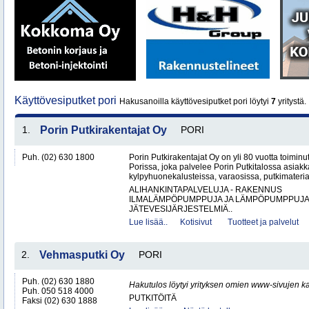
Käyttövesiputket pori
Hakusanoilla käyttövesiputket pori löytyi
7
yritystä.
1.
Porin Putkirakentajat Oy
PORI
Puh. (02) 630 1800
Porin Putkirakentajat Oy on yli 80 vuotta toiminut
Porissa, joka palvelee Porin Putkitalossa asiakka
kylpyhuonekalusteissa, varaosissa, putkimateria
ALIHANKINTAPALVELUJA - RAKENNUS
ILMALÄMPÖPUMPPUJA JA LÄMPÖPUMPPUJ
JÄTEVESIJÄRJESTELMIÄ..
Lue lisää..
Kotisivut
Tuotteet ja palvelut
2.
Vehmasputki Oy
PORI
Puh. (02) 630 1880
Hakutulos löytyi yrityksen omien www-sivujen ka
Puh. 050 518 4000
PUTKITÖITÄ
Faksi (02) 630 1888