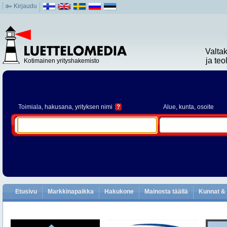
Kirjaudu
Valta
ja te
Kotimainen yrityshakemisto
Toimiala
, hakusana, yrityksen nimi
?
Alue
, kunta, osoite
Etusivu
Markkinapaikka
Hakukone
Mainosta täällä
Kunnat & 