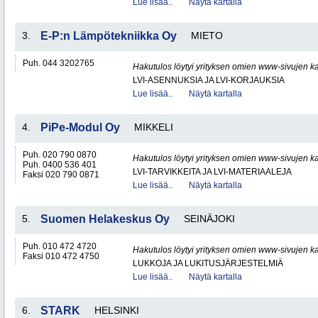
Lue lisää..
Näytä kartalla
3.
E-P:n Lämpötekniikka Oy
MIETO
Puh. 044 3202765
Hakutulos löytyi yrityksen omien www-sivujen ka
LVI-ASENNUKSIA JA LVI-KORJAUKSIA
Lue lisää..
Näytä kartalla
4.
PiPe-Modul Oy
MIKKELI
Puh. 020 790 0870
Hakutulos löytyi yrityksen omien www-sivujen ka
Puh. 0400 536 401
LVI-TARVIKKEITA JA LVI-MATERIAALEJA
Faksi 020 790 0871
Lue lisää..
Näytä kartalla
5.
Suomen Helakeskus Oy
SEINÄJOKI
Puh. 010 472 4720
Hakutulos löytyi yrityksen omien www-sivujen ka
Faksi 010 472 4750
LUKKOJA JA LUKITUSJÄRJESTELMIÄ
Lue lisää..
Näytä kartalla
6.
STARK
HELSINKI