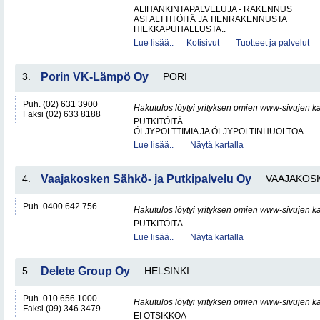
ALIHANKINTAPALVELUJA - RAKENNUS
ASFALTTITÖITÄ JA TIENRAKENNUSTA
HIEKKAPUHALLUSTA..
Lue lisää..
Kotisivut
Tuotteet ja palvelut
3.
Porin VK-Lämpö Oy
PORI
Puh. (02) 631 3900
Hakutulos löytyi yrityksen omien www-sivujen ka
Faksi (02) 633 8188
PUTKITÖITÄ
ÖLJYPOLTTIMIA JA ÖLJYPOLTINHUOLTOA
Lue lisää..
Näytä kartalla
4.
Vaajakosken Sähkö- ja Putkipalvelu Oy
VAAJAKOSK
Puh. 0400 642 756
Hakutulos löytyi yrityksen omien www-sivujen ka
PUTKITÖITÄ
Lue lisää..
Näytä kartalla
5.
Delete Group Oy
HELSINKI
Puh. 010 656 1000
Hakutulos löytyi yrityksen omien www-sivujen ka
Faksi (09) 346 3479
EI OTSIKKOA