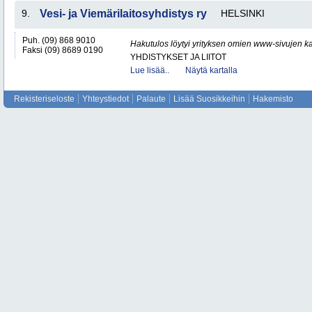
9.
Vesi- ja Viemärilaitosyhdistys ry
HELSINKI
Puh. (09) 868 9010
Hakutulos löytyi yrityksen omien www-sivujen ka
Faksi (09) 8689 0190
YHDISTYKSET JA LIITOT
Lue lisää..
Näytä kartalla
Rekisteriseloste
Yhteystiedot
Palaute
Lisää Suosikkeihin
Hakemisto