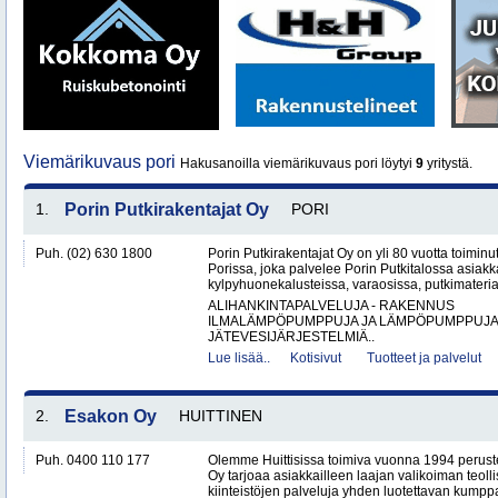
Viemärikuvaus pori
Hakusanoilla viemärikuvaus pori löytyi
9
yritystä.
1.
Porin Putkirakentajat Oy
PORI
Puh. (02) 630 1800
Porin Putkirakentajat Oy on yli 80 vuotta toiminut
Porissa, joka palvelee Porin Putkitalossa asiakka
kylpyhuonekalusteissa, varaosissa, putkimateria
ALIHANKINTAPALVELUJA - RAKENNUS
ILMALÄMPÖPUMPPUJA JA LÄMPÖPUMPPUJ
JÄTEVESIJÄRJESTELMIÄ..
Lue lisää..
Kotisivut
Tuotteet ja palvelut
2.
Esakon Oy
HUITTINEN
Puh. 0400 110 177
Olemme Huittisissa toimiva vuonna 1994 peruste
Oy tarjoaa asiakkailleen laajan valikoiman teol
kiinteistöjen palveluja yhden luotettavan kumppa