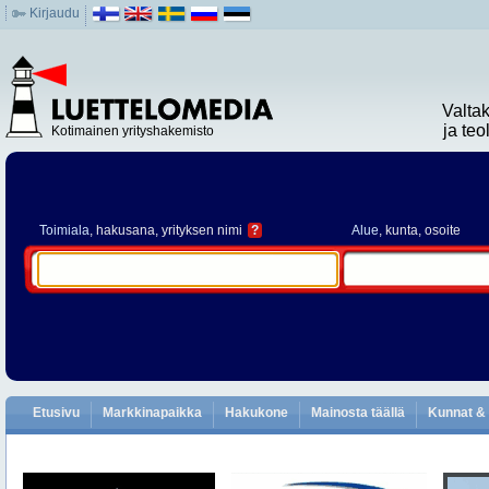
Kirjaudu
Valta
ja te
Kotimainen yrityshakemisto
Toimiala
, hakusana, yrityksen nimi
?
Alue
, kunta, osoite
Etusivu
Markkinapaikka
Hakukone
Mainosta täällä
Kunnat & 