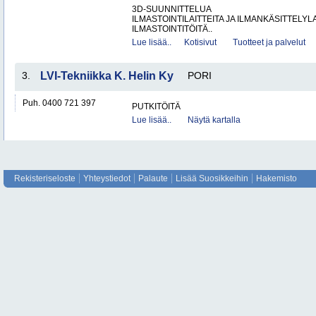
3D-SUUNNITTELUA
ILMASTOINTILAITTEITA JA ILMANKÄSITTELYLA
ILMASTOINTITÖITÄ..
Lue lisää..
Kotisivut
Tuotteet ja palvelut
3.
LVI-Tekniikka K. Helin Ky
PORI
Puh. 0400 721 397
PUTKITÖITÄ
Lue lisää..
Näytä kartalla
Rekisteriseloste
Yhteystiedot
Palaute
Lisää Suosikkeihin
Hakemisto