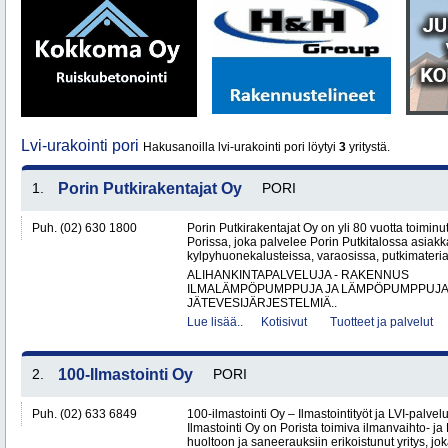
Lvi-urakointi pori
Hakusanoilla lvi-urakointi pori löytyi
3
yritystä.
1.
Porin Putkirakentajat Oy
PORI
Puh. (02) 630 1800
Porin Putkirakentajat Oy on yli 80 vuotta toiminut
Porissa, joka palvelee Porin Putkitalossa asiakka
kylpyhuonekalusteissa, varaosissa, putkimateria
ALIHANKINTAPALVELUJA - RAKENNUS
ILMALÄMPÖPUMPPUJA JA LÄMPÖPUMPPUJ
JÄTEVESIJÄRJESTELMIÄ..
Lue lisää..
Kotisivut
Tuotteet ja palvelut
2.
100-Ilmastointi Oy
PORI
Puh. (02) 633 6849
100-ilmastointi Oy – Ilmastointityöt ja LVI-palvel
Ilmastointi Oy on Porista toimiva ilmanvaihto- ja 
huoltoon ja saneerauksiin erikoistunut yritys, jok