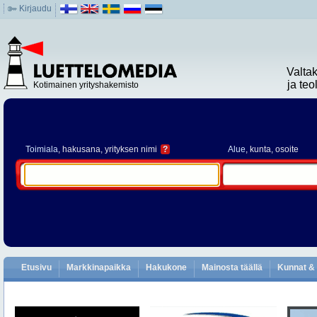
Kirjaudu
Valta
ja te
Kotimainen yrityshakemisto
Toimiala
, hakusana, yrityksen nimi
?
Alue
, kunta, osoite
Etusivu
Markkinapaikka
Hakukone
Mainosta täällä
Kunnat & 