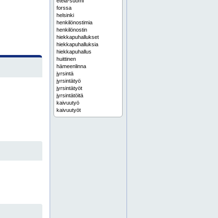
etelä-suomi
forssa
helsinki
henkilönostimia
henkilönostin
hiekkapuhallukset
hiekkapuhalluksia
hiekkapuhallus
huittinen
hämeenlinna
jyrsintä
jyrsintätyö
jyrsintätyöt
jyrsintätöitä
kaivuutyö
kaivuutyöt
kaivuutöitä
kierrepaalu
kierrepaalutus
kipsilattia
kipsilattiapumppaukset
kipsilattiapumppauksia
kipsilattiapumppaus
kipsilattiat
kipsilattioita
koneurakoinnit
koneurakointeja
koneurakointi
korkeapainepesu
kuljetuspalvelu