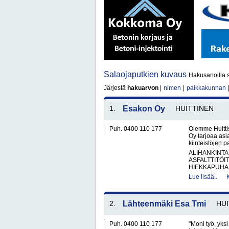
Salaojaputkien kuvaus
Hakusanoilla s
Järjestä
hakuarvon
|
nimen
|
paikkakunnan
1.
Esakon Oy
HUITTINEN
Puh. 0400 110 177
Olemme Huitti
Oy tarjoaa asi
kiinteistöjen 
ALIHANKINTA
ASFALTTITÖI
HIEKKAPUHAL
Lue lisää..
2.
Lähteenmäki Esa Tmi
HUI
Puh. 0400 110 177
"Moni työ, yks