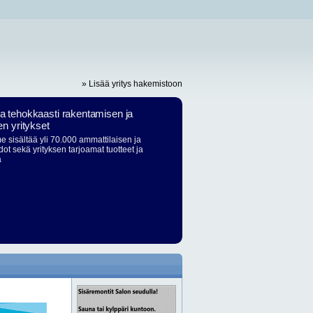
» Lisää yritys hakemistoon
ja tehokkaasti rakentamisen ja
en yritykset
 sisältää yli 70.000 ammattilaisen ja
dot sekä yrityksen tarjoamat tuotteet ja
ä