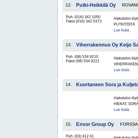
12.
Putki-Heikkilä Oy
ROVANI
Puh. (016) 342 1050
Hakutulos löyt
Faksi (016) 342 0373
PUTKITÖITÄ
Lue lisää..
13.
Viherrakennus Oy Keijo S
Puh. (08) 534 9210
Hakutulos löyt
Faksi (08) 534 9221
VIHERRAKEN
Lue lisää..
14.
Kuortaneen Sora ja Kuljet
Hakutulos löyt
HIEKAT, SOR
Lue lisää..
15.
Envor Group Oy
FORSSA
Puh. (03) 412 41
Hakutulos löyt