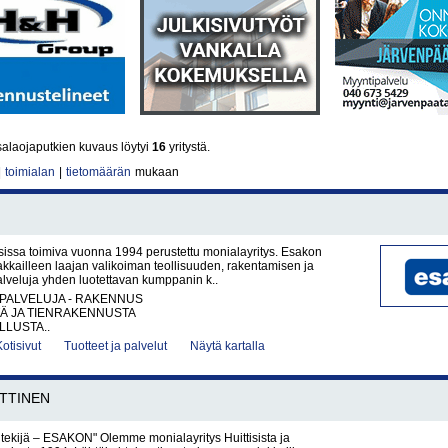
alaojaputkien kuvaus löytyi
16
yritystä.
|
toimialan
|
tietomäärän
mukaan
sissa toimiva vuonna 1994 perustettu monialayritys. Esakon
akkailleen laajan valikoiman teollisuuden, rakentamisen ja
palveluja yhden luotettavan kumppanin k..
PALVELUJA - RAKENNUS
TÄ JA TIENRAKENNUSTA
LUSTA..
Kotisivut
Tuotteet ja palvelut
Näytä kartalla
TTINEN
i tekijä – ESAKON" Olemme monialayritys Huittisista ja