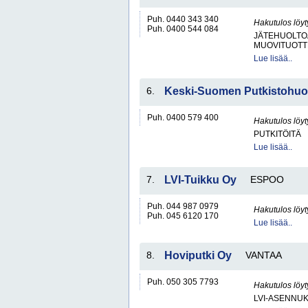
Puh. 0440 343 340
Hakutulos löyt
Puh. 0400 544 084
JÄTEHUOLTOA
MUOVITUOTT
Lue lisää..
6.
Keski-Suomen Putkistohuo
Puh. 0400 579 400
Hakutulos löyt
PUTKITÖITÄ
Lue lisää..
7.
LVI-Tuikku Oy
ESPOO
Puh. 044 987 0979
Hakutulos löyt
Puh. 045 6120 170
Lue lisää..
8.
Hoviputki Oy
VANTAA
Puh. 050 305 7793
Hakutulos löyt
LVI-ASENNUK