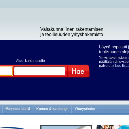
Valtakunnallinen rakentamisen
ja teollisuuden yrityshakemisto
Löydä nopeasti 
teollisuuden aloj
Yrityshakemistomme
Alue
, kunta, osoite
päättäjän yhteystie
palvelut
» Lue lisä
Hae
Mainosta täällä
Kunnat & kaupungit
Yhteystiedot