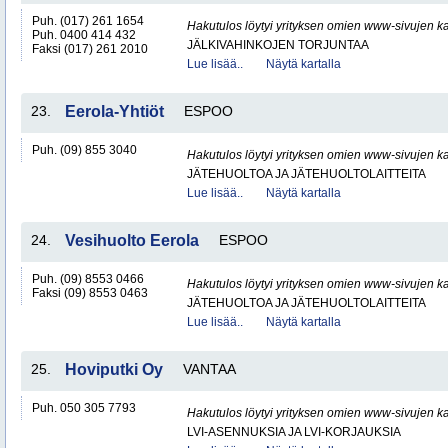
Puh. (017) 261 1654
Hakutulos löytyi yrityksen omien www-sivujen ka
Puh. 0400 414 432
JÄLKIVAHINKOJEN TORJUNTAA
Faksi (017) 261 2010
Lue lisää..
Näytä kartalla
23.
Eerola-Yhtiöt
ESPOO
Puh. (09) 855 3040
Hakutulos löytyi yrityksen omien www-sivujen ka
JÄTEHUOLTOA JA JÄTEHUOLTOLAITTEITA
Lue lisää..
Näytä kartalla
24.
Vesihuolto Eerola
ESPOO
Puh. (09) 8553 0466
Hakutulos löytyi yrityksen omien www-sivujen ka
Faksi (09) 8553 0463
JÄTEHUOLTOA JA JÄTEHUOLTOLAITTEITA
Lue lisää..
Näytä kartalla
25.
Hoviputki Oy
VANTAA
Puh. 050 305 7793
Hakutulos löytyi yrityksen omien www-sivujen ka
LVI-ASENNUKSIA JA LVI-KORJAUKSIA