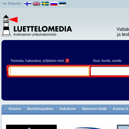
Kirjaudu
Valta
ja te
Kotimainen yrityshakemisto
Toimiala
, hakusana, yrityksen nimi
?
Alue
, kunta, osoite
Etusivu
Markkinapaikka
Hakukone
Mainosta täällä
Kunnat & 