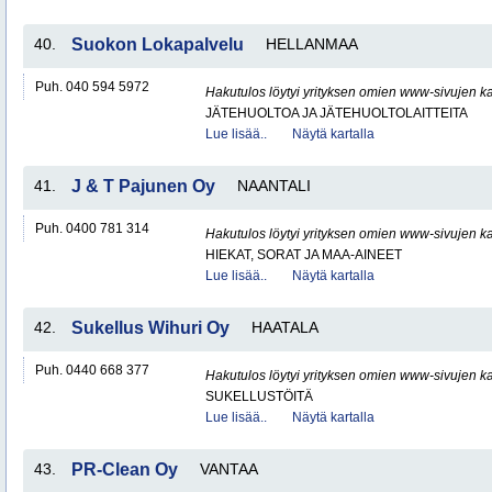
40.
Suokon Lokapalvelu
HELLANMAA
Puh. 040 594 5972
Hakutulos löytyi yrityksen omien www-sivujen ka
JÄTEHUOLTOA JA JÄTEHUOLTOLAITTEITA
Lue lisää..
Näytä kartalla
41.
J & T Pajunen Oy
NAANTALI
Puh. 0400 781 314
Hakutulos löytyi yrityksen omien www-sivujen ka
HIEKAT, SORAT JA MAA-AINEET
Lue lisää..
Näytä kartalla
42.
Sukellus Wihuri Oy
HAATALA
Puh. 0440 668 377
Hakutulos löytyi yrityksen omien www-sivujen ka
SUKELLUSTÖITÄ
Lue lisää..
Näytä kartalla
43.
PR-Clean Oy
VANTAA