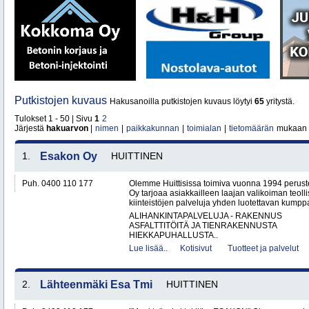
Putkistojen kuvaus
Hakusanoilla putkistojen kuvaus löytyi
65
yritystä.
Tulokset 1 - 50 | Sivu
1
2
Järjestä
hakuarvon
|
nimen
|
paikkakunnan
|
toimialan
|
tietomäärän
mukaan
1.
Esakon Oy
HUITTINEN
Puh. 0400 110 177
Olemme Huittisissa toimiva vuonna 1994 peruste
Oy tarjoaa asiakkailleen laajan valikoiman teol
kiinteistöjen palveluja yhden luotettavan kumppa
ALIHANKINTAPALVELUJA - RAKENNUS
ASFALTTITÖITÄ JA TIENRAKENNUSTA
HIEKKAPUHALLUSTA..
Lue lisää..
Kotisivut
Tuotteet ja palvelut
2.
Lähteenmäki Esa Tmi
HUITTINEN