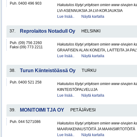
Puh. 0400 496 903
Hakutulos löytyi yrityksen omien www-sivujen ka
LVI-ASENNUKSIA JA LVI-KORJAUKSIA
Lue lisää..
Näytä kartalla
37.
Reprolaitos Notadull Oy
HELSINKI
Puh. (09) 756 2260
Hakutulos löytyi yrityksen omien www-sivujen ka
Faksi (09) 773 2211
GRAAFISEN ALAN KONEITA, LAITTEITA JA PA
Lue lisää..
Näytä kartalla
38.
Turun Kiinteistöässä Oy
TURKU
Puh. 0400 521 258
Hakutulos löytyi yrityksen omien www-sivujen ka
KIINTEISTÖPALVELUJA
Lue lisää..
Näytä kartalla
39.
MONITOIMI TJA OY
PETÄJÄVESI
Puh. 044 5271086
Hakutulos löytyi yrityksen omien www-sivujen ka
MAARAKENNUSTÖITÄ JA MAANSIIRTOTÖITÄ
Lue lisää..
Näytä kartalla