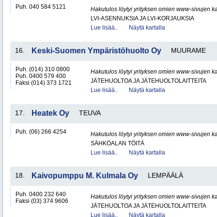
Puh. 040 584 5121
Hakutulos löytyi yrityksen omien www-sivujen ka
LVI-ASENNUKSIA JA LVI-KORJAUKSIA
Lue lisää..
Näytä kartalla
16.
Keski-Suomen Ympäristöhuolto Oy
MUURAME
Puh. (014) 310 0800
Hakutulos löytyi yrityksen omien www-sivujen ka
Puh. 0400 579 400
JÄTEHUOLTOA JA JÄTEHUOLTOLAITTEITA
Faksi (014) 373 1721
Lue lisää..
Näytä kartalla
17.
Heatek Oy
TEUVA
Puh. (06) 266 4254
Hakutulos löytyi yrityksen omien www-sivujen ka
SÄHKÖALAN TÖITÄ
Lue lisää..
Näytä kartalla
18.
Kaivopumppu M. Kulmala Oy
LEMPÄÄLÄ
Puh. 0400 232 640
Hakutulos löytyi yrityksen omien www-sivujen ka
Faksi (03) 374 9606
JÄTEHUOLTOA JA JÄTEHUOLTOLAITTEITA
Lue lisää..
Näytä kartalla