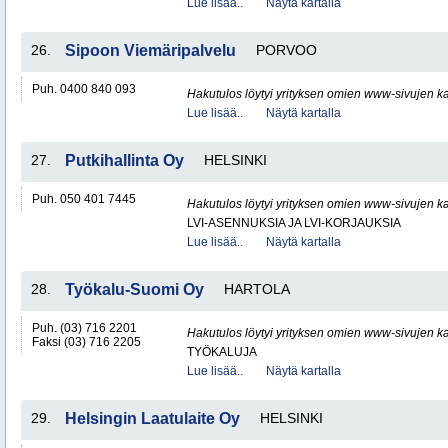
Lue lisää..
Näytä kartalla
26.
Sipoon Viemäripalvelu
PORVOO
Puh. 0400 840 093
Hakutulos löytyi yrityksen omien www-sivujen ka
Lue lisää..
Näytä kartalla
27.
Putkihallinta Oy
HELSINKI
Puh. 050 401 7445
Hakutulos löytyi yrityksen omien www-sivujen ka
LVI-ASENNUKSIA JA LVI-KORJAUKSIA
Lue lisää..
Näytä kartalla
28.
Työkalu-Suomi Oy
HARTOLA
Puh. (03) 716 2201
Hakutulos löytyi yrityksen omien www-sivujen ka
Faksi (03) 716 2205
TYÖKALUJA
Lue lisää..
Näytä kartalla
29.
Helsingin Laatulaite Oy
HELSINKI