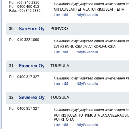
Puh. (09) 346 2320
Hakutulos löytyi yrityksen omien www-sivujen ka
Puh. 0400 460 413
MITTAUSLAITTEITA JA TUTKIMUSLAITTEITA
Faksi (09) 346 2339
Lue lisää..
Näytä kartalla
30.
SanFors Oy
PORVOO
Puh. 010 322 1090
Hakutulos löytyi yrityksen omien www-sivujen ka
LVI-ASENNUKSIA JA LVI-KORJAUKSIA
Lue lisää..
Näytä kartalla
31.
Exwerex Oy
TUUSULA
Puh. 0400 317 327
Hakutulos löytyi yrityksen omien www-sivujen ka
Lue lisää..
Näytä kartalla
32.
Sewerex Oy
TUUSULA
Puh. 0400 317 327
Hakutulos löytyi yrityksen omien www-sivujen ka
PUTKISTOJEN TUTKIMUSTA JA SANEERAUST
PUTKITÖITÄ
Lue lisää..
Näytä kartalla