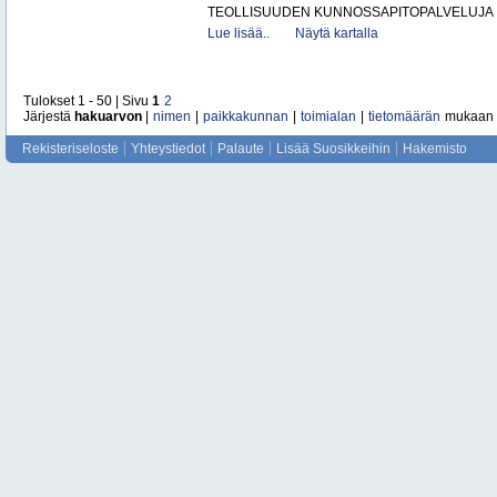
TEOLLISUUDEN KUNNOSSAPITOPALVELUJA
Lue lisää..
Näytä kartalla
Tulokset 1 - 50 | Sivu
1
2
Järjestä
hakuarvon
|
nimen
|
paikkakunnan
|
toimialan
|
tietomäärän
mukaan
Rekisteriseloste
Yhteystiedot
Palaute
Lisää Suosikkeihin
Hakemisto