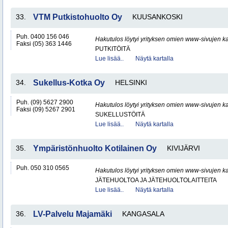
33.
VTM Putkistohuolto Oy
KUUSANKOSKI
Puh. 0400 156 046
Hakutulos löytyi yrityksen omien www-sivujen ka
Faksi (05) 363 1446
PUTKITÖITÄ
Lue lisää..
Näytä kartalla
34.
Sukellus-Kotka Oy
HELSINKI
Puh. (09) 5627 2900
Hakutulos löytyi yrityksen omien www-sivujen ka
Faksi (09) 5267 2901
SUKELLUSTÖITÄ
Lue lisää..
Näytä kartalla
35.
Ympäristönhuolto Kotilainen Oy
KIVIJÄRVI
Puh. 050 310 0565
Hakutulos löytyi yrityksen omien www-sivujen ka
JÄTEHUOLTOA JA JÄTEHUOLTOLAITTEITA
Lue lisää..
Näytä kartalla
36.
LV-Palvelu Majamäki
KANGASALA