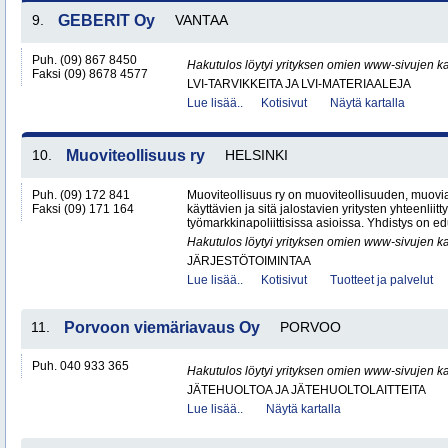
9.
GEBERIT Oy
VANTAA
Puh. (09) 867 8450
Hakutulos löytyi yrityksen omien www-sivujen ka
Faksi (09) 8678 4577
LVI-TARVIKKEITA JA LVI-MATERIAALEJA
Lue lisää..
Kotisivut
Näytä kartalla
10.
Muoviteollisuus ry
HELSINKI
Puh. (09) 172 841
Muoviteollisuus ry on muoviteollisuuden, muov
Faksi (09) 171 164
käyttävien ja sitä jalostavien yritysten yhteenliit
työmarkkinapoliittisissa asioissa. Yhdistys on ed
Hakutulos löytyi yrityksen omien www-sivujen ka
JÄRJESTÖTOIMINTAA
Lue lisää..
Kotisivut
Tuotteet ja palvelut
11.
Porvoon viemäriavaus Oy
PORVOO
Puh. 040 933 365
Hakutulos löytyi yrityksen omien www-sivujen ka
JÄTEHUOLTOA JA JÄTEHUOLTOLAITTEITA
Lue lisää..
Näytä kartalla