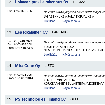
12.
Loimaan putki ja rakennus Oy
LOIMAA
Puh. 0400 869 356
Hakutulos löytyi yrityksen omien www-sivujen ka
LVI-ASENNUKSIA JA LVI-KORJAUKSIA
Lue lisää..
Näytä kartalla
13.
Esa Rikalainen Oy
PARKANO
Puh. (03) 448 2349
Hakutulos löytyi yrityksen omien www-sivujen ka
Puh. 0400 592 168
KULJETUSPALVELUJA
Faksi (03) 448 2349
NOSTOKONEITA, NOSTOLAITTEITA JA NOST
Lue lisää..
Näytä kartalla
14.
Mika Gunn Oy
LIETO
Puh. 0400 521 905
Hakutulos löytyi yrityksen omien www-sivujen ka
Faksi (02) 487 9814
KIINTEISTÖPALVELUJA
KORKEAPAINEPESULAITTEITA JA KORKEAPA
Lue lisää..
Näytä kartalla
15.
PS Technologies Finland Oy
OULU