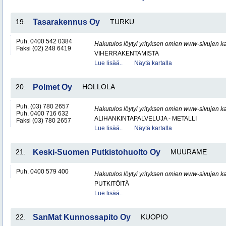
19.
Tasarakennus Oy
TURKU
Puh. 0400 542 0384
Hakutulos löytyi yrityksen omien www-sivujen ka
Faksi (02) 248 6419
VIHERRAKENTAMISTA
Lue lisää..
Näytä kartalla
20.
Polmet Oy
HOLLOLA
Puh. (03) 780 2657
Hakutulos löytyi yrityksen omien www-sivujen ka
Puh. 0400 716 632
ALIHANKINTAPALVELUJA - METALLI
Faksi (03) 780 2657
Lue lisää..
Näytä kartalla
21.
Keski-Suomen Putkistohuolto Oy
MUURAME
Puh. 0400 579 400
Hakutulos löytyi yrityksen omien www-sivujen ka
PUTKITÖITÄ
Lue lisää..
22.
SanMat Kunnossapito Oy
KUOPIO