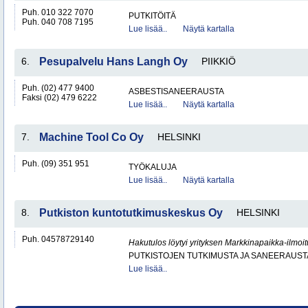
Puh. 010 322 7070
PUTKITÖITÄ
Puh. 040 708 7195
Lue lisää..
Näytä kartalla
6.
Pesupalvelu Hans Langh Oy
PIIKKIÖ
Puh. (02) 477 9400
ASBESTISANEERAUSTA
Faksi (02) 479 6222
Lue lisää..
Näytä kartalla
7.
Machine Tool Co Oy
HELSINKI
Puh. (09) 351 951
TYÖKALUJA
Lue lisää..
Näytä kartalla
8.
Putkiston kuntotutkimuskeskus Oy
HELSINKI
Puh. 04578729140
Hakutulos löytyi yrityksen Markkinapaikka-ilmoi
PUTKISTOJEN TUTKIMUSTA JA SANEERAUST
Lue lisää..