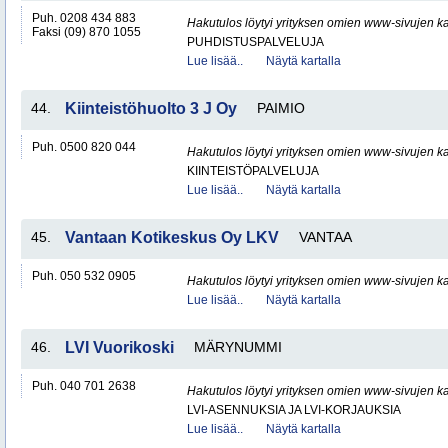
Puh. 0208 434 883
Hakutulos löytyi yrityksen omien www-sivujen ka
Faksi (09) 870 1055
PUHDISTUSPALVELUJA
Lue lisää..
Näytä kartalla
44.
Kiinteistöhuolto 3 J Oy
PAIMIO
Puh. 0500 820 044
Hakutulos löytyi yrityksen omien www-sivujen ka
KIINTEISTÖPALVELUJA
Lue lisää..
Näytä kartalla
45.
Vantaan Kotikeskus Oy LKV
VANTAA
Puh. 050 532 0905
Hakutulos löytyi yrityksen omien www-sivujen ka
Lue lisää..
Näytä kartalla
46.
LVI Vuorikoski
MÄRYNUMMI
Puh. 040 701 2638
Hakutulos löytyi yrityksen omien www-sivujen ka
LVI-ASENNUKSIA JA LVI-KORJAUKSIA
Lue lisää..
Näytä kartalla