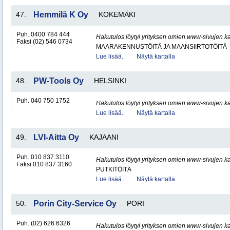
47.
Hemmilä K Oy
KOKEMÄKI
Puh. 0400 784 444
Hakutulos löytyi yrityksen omien www-sivujen ka
Faksi (02) 546 0734
MAARAKENNUSTÖITÄ JA MAANSIIRTOTÖITÄ
Lue lisää..
Näytä kartalla
48.
PW-Tools Oy
HELSINKI
Puh. 040 750 1752
Hakutulos löytyi yrityksen omien www-sivujen ka
Lue lisää..
Näytä kartalla
49.
LVI-Aitta Oy
KAJAANI
Puh. 010 837 3110
Hakutulos löytyi yrityksen omien www-sivujen ka
Faksi 010 837 3160
PUTKITÖITÄ
Lue lisää..
Näytä kartalla
50.
Porin City-Service Oy
PORI
Puh. (02) 626 6326
Hakutulos löytyi yrityksen omien www-sivujen ka