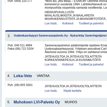
Puh. 0400 110 177
"Moni työ, yksi tekijä – ESAKON" Olemme monialay
toimineet jo vuodesta 1994. Lähtökohtaisesti on
monipuolista osaamista samasta osoitteesta. Lat
HIEKKAPUHALLUSTA
MAALAUSLIIKKEITÄ JA MAALAREITA
MAARAKENNUSTÖITÄ JA MAANSIIRTOTÖITÄ..
Lue lisää..
Kotisivut
Tuotteet ja palvelut
3.
Uudenkaarlepyyn Saneerauspalvelu Ay - Nykarleby Saneringstjänst
Puh. 040 511 4894
Saneerauspalvelun päätoimipiste sijaitsee Kovjoe
Faksi (06) 722 5204
Uudessakaarlepyyssä. Yrityksen perustivat Carl
Åkerlund vuonna 1994. Yritys on vaihtanut omista
JÄTEHUOLTOA JA JÄTEHUOLTOLAITTEITA
KORKEAPAINEPESUA JA KUIVAIMUTÖITÄ
Lue lisää..
Kotisivut
Tuotteet ja palvelut
4.
Loka-Veto
VANTAA
Puh. (09) 855 5001
JÄTEHUOLTOA JA JÄTEHUOLTOLAITTEITA
Lue lisää..
Näytä kartalla
5.
Muhoksen LVI-Palvelu Oy
MUHOS