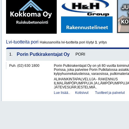
Lvi-tuotteita pori
Hakusanoilla lvi-tuotteita pori löytyi
1
. yritys
1.
Porin Putkirakentajat Oy
PORI
Puh. (02) 630 1800
Porin Putkirakentajat Oy on yli 80 vuotta toiminut
Porissa, joka palvelee Porin Putkitalossa asiakka
kylpyhuonekalusteissa, varaosissa, putkimateria
ALIHANKINTAPALVELUJA - RAKENNUS
ILMALÄMPÖPUMPPUJA JA LÄMPÖPUMPPUJ
JÄTEVESIJÄRJESTELMIÄ..
Lue lisää..
Kotisivut
Tuotteet ja palvelut