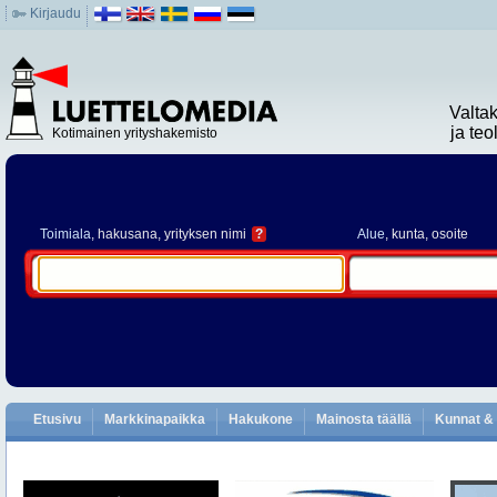
Kirjaudu
Valta
ja te
Kotimainen yrityshakemisto
Toimiala
, hakusana, yrityksen nimi
?
Alue
, kunta, osoite
Etusivu
Markkinapaikka
Hakukone
Mainosta täällä
Kunnat & 