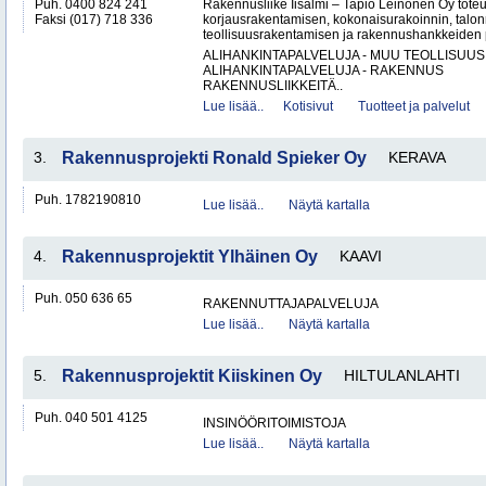
Puh. 0400 824 241
Rakennusliike Iisalmi – Tapio Leinonen Oy tote
Faksi (017) 718 336
korjausrakentamisen, kokonaisurakoinnin, talo
teollisuusrakentamisen ja rakennushankkeiden p
ALIHANKINTAPALVELUJA - MUU TEOLLISUUS
ALIHANKINTAPALVELUJA - RAKENNUS
RAKENNUSLIIKKEITÄ..
Lue lisää..
Kotisivut
Tuotteet ja palvelut
3.
Rakennusprojekti Ronald Spieker Oy
KERAVA
Puh. 1782190810
Lue lisää..
Näytä kartalla
4.
Rakennusprojektit Ylhäinen Oy
KAAVI
Puh. 050 636 65
RAKENNUTTAJAPALVELUJA
Lue lisää..
Näytä kartalla
5.
Rakennusprojektit Kiiskinen Oy
HILTULANLAHTI
Puh. 040 501 4125
INSINÖÖRITOIMISTOJA
Lue lisää..
Näytä kartalla