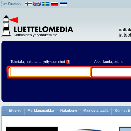
Kirjaudu
Valta
ja te
Kotimainen yrityshakemisto
Toimiala
, hakusana, yrityksen nimi
?
Alue
, kunta, osoite
Etusivu
Markkinapaikka
Hakukone
Mainosta täällä
Kunnat & 