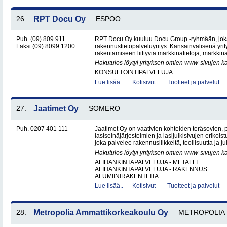
26.
RPT Docu Oy
ESPOO
Puh. (09) 809 911
RPT Docu Oy kuuluu Docu Group -ryhmään, jok
Faksi (09) 8099 1200
rakennustietopalveluyritys. Kansainvälisenä yr
rakentamiseen liittyviä markkinatietoja, markkin
Hakutulos löytyi yrityksen omien www-sivujen ka
KONSULTOINTIPALVELUJA
Lue lisää..
Kotisivut
Tuotteet ja palvelut
27.
Jaatimet Oy
SOMERO
Puh. 0207 401 111
Jaatimet Oy on vaativien kohteiden teräsovien, 
lasiseinäjärjestelmien ja lasijulkisivujen erikois
joka palvelee rakennusliikkeitä, teollisuutta ja jul
Hakutulos löytyi yrityksen omien www-sivujen ka
ALIHANKINTAPALVELUJA - METALLI
ALIHANKINTAPALVELUJA - RAKENNUS
ALUMIINIRAKENTEITA..
Lue lisää..
Kotisivut
Tuotteet ja palvelut
28.
Metropolia Ammattikorkeakoulu Oy
METROPOLIA