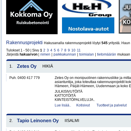
Rakennusprojekti
Hakusanalla rakennusprojekti löytyi
545
yritystä. Haun
Tulokset 1 - 50 | Sivu
1
2
3
4
5
6
7
8
9
10
11
Järjestä
hakuarvon
|
nimen
|
paikkakunnan
|
toimialan
|
tietomäärän
mukaan
1.
Zetes Oy
HIKIÄ
Puh. 0400 417 779
Zetes Oy on monipuolinen rakennusliike ja mitt
asiantuntija, joka toteuttaa rakennusprojektit ko
Hämeen, Päijät-Hämeen, Uudenmaan ja koko Ete
JULKISIVUTÖITÄ
KATTOTÖITÄ
KIINTEISTÖPALVELUJA..
Lue lisää..
Kotisivut
Tuotteet ja palvelut
2.
Tapio Leinonen Oy
IISALMI