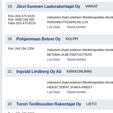
19.
Järvi-Suomen Laaturakentajat Oy
VIRRAT
Puh. (03) 475 9229
Hakutulos löytyi yrityksen Markkinapaikka-ilmoi
Puh. 0400 338 405
RAKENNUTTAJAPALVELUJA
Faksi (03) 475 9219
Lue lisää..
Näytä kartalla
20.
Pohjanmaan Betoni Oy
KOLPPI
Puh. 044 294 2350
Hakutulos löytyi yrityksen Markkinapaikka-ilmoi
BETONIA JA BETONITUOTTEITA
Lue lisää..
Näytä kartalla
21.
Ingvald Lindberg Oy Ab
KIRKKONUMMI
Hakutulos löytyi yrityksen Markkinapaikka-ilmoi
HIEKAT, SORAT JA MAA-AINEET
Lue lisää..
Näytä kartalla
22.
Turun Teollisuuden Rakentajat Oy
LIETO