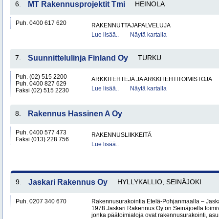
6.
MT Rakennusprojektit Tmi
HEINOLA
Puh. 0400 617 620
RAKENNUTTAJAPALVELUJA
Lue lisää..
Näytä kartalla
7.
Suunnittelulinja Finland Oy
TURKU
Puh. (02) 515 2200
ARKKITEHTEJÄ JA ARKKITEHTITOIMISTOJA
Puh. 0400 827 629
Lue lisää..
Näytä kartalla
Faksi (02) 515 2230
8.
Rakennus Hassinen A Oy
Puh. 0400 577 473
RAKENNUSLIIKKEITÄ
Faksi (013) 228 756
Lue lisää..
9.
Jaskari Rakennus Oy
HYLLYKALLIO, SEINÄJOKI
Puh. 0207 340 670
Rakennusurakointia Etelä-Pohjanmaalla – Jask
1978 Jaskari Rakennus Oy on Seinäjoella toimiv
jonka päätoimialoja ovat rakennusurakointi, as