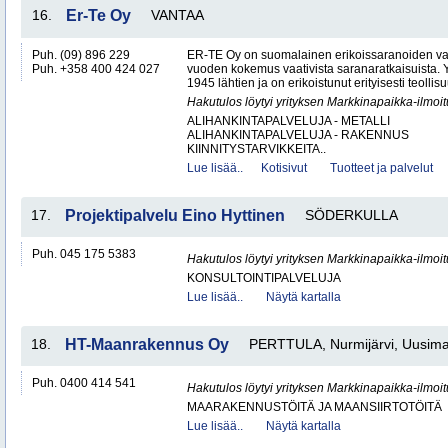
16.
Er-Te Oy
VANTAA
Puh. (09) 896 229
ER-TE Oy on suomalainen erikoissaranoiden valmi
Puh. +358 400 424 027
vuoden kokemus vaativista saranaratkaisuista. Y
1945 lähtien ja on erikoistunut erityisesti teollisu
Hakutulos löytyi yrityksen Markkinapaikka-ilmoi
ALIHANKINTAPALVELUJA - METALLI
ALIHANKINTAPALVELUJA - RAKENNUS
KIINNITYSTARVIKKEITA..
Lue lisää..
Kotisivut
Tuotteet ja palvelut
17.
Projektipalvelu Eino Hyttinen
SÖDERKULLA
Puh. 045 175 5383
Hakutulos löytyi yrityksen Markkinapaikka-ilmoi
KONSULTOINTIPALVELUJA
Lue lisää..
Näytä kartalla
18.
HT-Maanrakennus Oy
PERTTULA, Nurmijärvi, Uusim
Puh. 0400 414 541
Hakutulos löytyi yrityksen Markkinapaikka-ilmoi
MAARAKENNUSTÖITÄ JA MAANSIIRTOTÖITÄ
Lue lisää..
Näytä kartalla