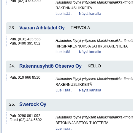
Puh. (02) 478 0330
Hakutulos löytyi yrityksen Markkinapaikka-ilmoi
RAKENNUSLIIKKEITÄ
Lue lisää..
Näytä kartalla
23.
Vaaran Aihkitalot Oy
TERVOLA
Puh. (016) 435 566
Hakutulos löytyi yrityksen Markkinapaikka-ilmoi
Puh. 0400 395 052
HIRSIRAKENNUKSIA JA HIRSIRAKENTEITA
Lue lisää..
Näytä kartalla
24.
Rakennusyhtiö Observo Oy
KELLO
Puh. 010 666 8510
Hakutulos löytyi yrityksen Markkinapaikka-ilmoi
RAKENNUSLIIKKEITÄ
Lue lisää..
Näytä kartalla
25.
Swerock Oy
Puh. 0290 091 092
Hakutulos löytyi yrityksen Markkinapaikka-ilmoi
Faksi (02) 484 5602
BETONIA JA BETONITUOTTEITA
Lue lisää..