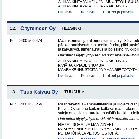
ALIHANKINTAPALVELUJA - MUU TEOLLISUUS
ALIHANKINTAPALVELUJA - RAKENNUS..
Lue lisää..
Kotisivut
Tuotteet ja palvelut
12.
Cityremcon Oy
HELSINKI
Puh. 0400 500 474
Maarakennus- ja rakennustoimintaa yli 30 vuo
pääkaupunkiseudun alueella. Purku, piikkaustyöt
ja kaivuutyöt, lumenauraus ja poissiirto, trukkipiikk
Hakutulos löytyi yrityksen Markkinapaikka-ilmoi
ALIHANKINTAPALVELUJA - RAKENNUS
KIVIÄ JA KIVIASENNUKSIA
MAARAKENNUSTÖITÄ JA MAANSIIRTOTÖITÄ..
Lue lisää..
Kotisivut
Tuotteet ja palvelut
13.
Tuus Kaivuu Oy
TUUSULA
Puh. 0400 853 259
Maanrakennus - ammattitaidolla ja luotettavasti
Kaivuu Oy tarjoaa kaiken kattavat maanraken­nu
satoja erilaisia maanrakennustöitä Keski-uudell
Hakutulos löytyi yrityksen Markkinapaikka-ilmoi
HIEKAT, SORAT JA MAA-AINEET
MAARAKENNUSTÖITÄ JA MAANSIIRTOTÖITÄ
POHJATÖITÄ JA PERUSTUSTÖITÄ..