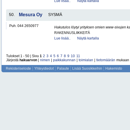
Lue lisää..
Näytä kartalla
50.
Mesura Oy
SYSMÄ
Puh. 044 2650977
Hakutulos löytyi yrityksen omien www-sivujen ka
RAKENNUSLIIKKEITÄ
Lue lisää..
Näytä kartalla
Tulokset 1 - 50 | Sivu
1
2
3
4
5
6
7
8
9
10
11
Järjestä
hakuarvon
|
nimen
|
paikkakunnan
|
toimialan
|
tietomäärän
mukaan
Rekisteriseloste
Yhteystiedot
Palaute
Lisää Suosikkeihin
Hakemisto