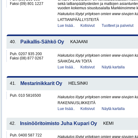
Faksi (09) 801 1227
sekä lattianpäällysteiden ja mattojen asiantunteva
vuoden kokemus sisustusalalta Markkinoimme k
Hakutulos löytyi yrityksen omien www-sivujen ka
LATTIANPÄÄLLYSTEITÄ
Lue lisää..
Kotisivut
Tuotteet ja palvelut
40.
Paikallis-Sähkö Oy
KAJAANI
Puh. 0207 935 200
Hakutulos löytyi yrityksen omien www-sivujen ka
Faksi (08) 877 0267
SÄHKÖALAN TÖITÄ
Lue lisää..
Kotisivut
Näytä kartalla
41.
Mestarinikkarit Oy
HELSINKI
Puh. 010 5816500
Hakutulos löytyi yrityksen omien www-sivujen ka
RAKENNUSLIIKKEITÄ
Lue lisää..
Kotisivut
Näytä kartalla
42.
Insinööritoimisto Juha Kupari Oy
KEMI
Puh. 0400 587 722
Hakutulos löytyi yrityksen omien www-sivujen ka