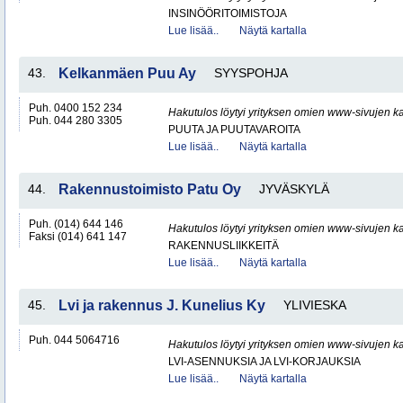
INSINÖÖRITOIMISTOJA
Lue lisää..
Näytä kartalla
43.
Kelkanmäen Puu Ay
SYYSPOHJA
Puh. 0400 152 234
Hakutulos löytyi yrityksen omien www-sivujen ka
Puh. 044 280 3305
PUUTA JA PUUTAVAROITA
Lue lisää..
Näytä kartalla
44.
Rakennustoimisto Patu Oy
JYVÄSKYLÄ
Puh. (014) 644 146
Hakutulos löytyi yrityksen omien www-sivujen ka
Faksi (014) 641 147
RAKENNUSLIIKKEITÄ
Lue lisää..
Näytä kartalla
45.
Lvi ja rakennus J. Kunelius Ky
YLIVIESKA
Puh. 044 5064716
Hakutulos löytyi yrityksen omien www-sivujen ka
LVI-ASENNUKSIA JA LVI-KORJAUKSIA
Lue lisää..
Näytä kartalla