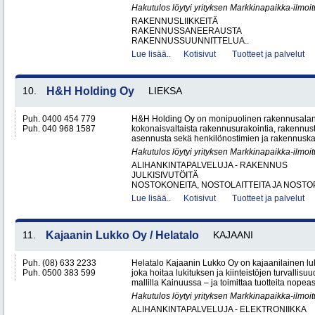
Hakutulos löytyi yrityksen Markkinapaikka-ilmoi
RAKENNUSLIIKKEITÄ
RAKENNUSSANEERAUSTA
RAKENNUSSUUNNITTELUA..
Lue lisää..
Kotisivut
Tuotteet ja palvelut
10.
H&H Holding Oy
LIEKSA
Puh. 0400 454 779
H&H Holding Oy on monipuolinen rakennusalan y
Puh. 040 968 1587
kokonaisvaltaista rakennusurakointia, rakennus
asennusta sekä henkilönostimien ja rakennuskal
Hakutulos löytyi yrityksen Markkinapaikka-ilmoi
ALIHANKINTAPALVELUJA - RAKENNUS
JULKISIVUTÖITÄ
NOSTOKONEITA, NOSTOLAITTEITA JA NOSTO
Lue lisää..
Kotisivut
Tuotteet ja palvelut
11.
Kajaanin Lukko Oy / Helatalo
KAJAANI
Puh. (08) 633 2233
Helatalo Kajaanin Lukko Oy on kajaanilainen luk
Puh. 0500 383 599
joka hoitaa lukituksen ja kiinteistöjen turvallisu
mallilla Kainuussa – ja toimittaa tuotteita nopeast
Hakutulos löytyi yrityksen Markkinapaikka-ilmoi
ALIHANKINTAPALVELUJA - ELEKTRONIIKKA