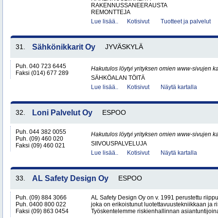
RAKENNUSSANEERAUSTA
REMONTTEJA
Lue lisää..
Kotisivut
Tuotteet ja palvelut
31.
Sähkönikkarit Oy
JYVÄSKYLÄ
Puh. 040 723 6445
Hakutulos löytyi yrityksen omien www-sivujen ka
Faksi (014) 677 289
SÄHKÖALAN TÖITÄ
Lue lisää..
Kotisivut
Näytä kartalla
32.
Loni Palvelut Oy
ESPOO
Puh. 044 382 0055
Hakutulos löytyi yrityksen omien www-sivujen ka
Puh. (09) 460 020
SIIVOUSPALVELUJA
Faksi (09) 460 021
Lue lisää..
Kotisivut
Näytä kartalla
33.
AL Safety Design Oy
ESPOO
Puh. (09) 884 3066
AL Safety Design Oy on v. 1991 perustettu riippu
Puh. 0400 800 022
joka on erikoistunut luotettavuustekniikkaan ja ri
Faksi (09) 863 0454
Työskentelemme riskienhallinnan asiantuntijoina