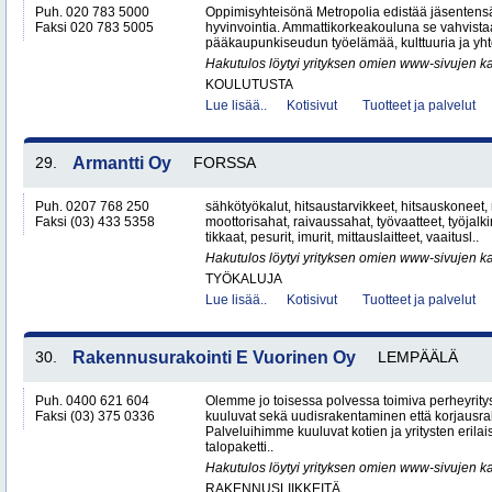
Puh. 020 783 5000
Oppimisyhteisönä Metropolia edistää jäsentensä
Faksi 020 783 5005
hyvinvointia. Ammattikorkeakouluna se vahvistaa 
pääkaupunkiseudun työelämää, kulttuuria ja yhtei
Hakutulos löytyi yrityksen omien www-sivujen ka
KOULUTUSTA
Lue lisää..
Kotisivut
Tuotteet ja palvelut
29.
Armantti Oy
FORSSA
Puh. 0207 768 250
sähkötyökalut, hitsaustarvikkeet, hitsauskoneet,
Faksi (03) 433 5358
moottorisahat, raivaussahat, työvaatteet, työjalk
tikkaat, pesurit, imurit, mittauslaitteet, vaaitusl..
Hakutulos löytyi yrityksen omien www-sivujen ka
TYÖKALUJA
Lue lisää..
Kotisivut
Tuotteet ja palvelut
30.
Rakennusurakointi E Vuorinen Oy
LEMPÄÄLÄ
Puh. 0400 621 604
Olemme jo toisessa polvessa toimiva perheyri
Faksi (03) 375 0336
kuuluvat sekä uudisrakentaminen että korjausr
Palveluihimme kuuluvat kotien ja yritysten erilai
talopaketti..
Hakutulos löytyi yrityksen omien www-sivujen ka
RAKENNUSLIIKKEITÄ