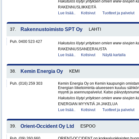
Hakutulos löytyi yrityksen omien www-sivujen ka
RAKENNUSLIIKKEITÄ
Lue lisää..
Kotisivut
Tuotteet ja palvelut
37.
Rakennustoimisto SPT Oy
LAHTI
Puh. 0400 523 427
Hakutulos löytyi yrityksen omien www-sivujen ka
RAKENNUSSANEERAUSTA
Lue lisää..
Kotisivut
Näytä kartalla
38.
Kemin Energia Oy
KEMI
Puh. (016) 259 303
Kemin Energia Oy on Kemin kaupungin omistam
Energian liiketoiminta-alueeseen kuuluu sähkön
myynti ja asennuspalvelut. Katso päivystysnumero
Hakutulos löytyi yrityksen omien www-sivujen ka
ENERGIAN MYYNTIÄ JA JAKELUA
Lue lisää..
Kotisivut
Tuotteet ja palvelut
39.
Orient-Occident Oy Ltd
ESPOO
Puh. (09) 260 660
ORIENT-OCCIDENT on korkealuokkaisten huone