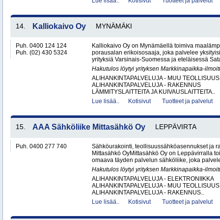
Lue lisää..
Kotisivut
Tuotteet ja palvelut
14.
Kalliokaivo Oy
MYNÄMÄKI
Puh. 0400 124 124
Kalliokaivo Oy on Mynämäellä toimiva maalämpö
Puh. (02) 430 5324
porausalan erikoisosaaja, joka palvelee yksityisiä
yrityksiä Varsinais-Suomessa ja eteläisessä Sat
Hakutulos löytyi yrityksen Markkinapaikka-ilmoi
ALIHANKINTAPALVELUJA - MUU TEOLLISUUS
ALIHANKINTAPALVELUJA - RAKENNUS
LÄMMITYSLAITTEITA JA KUIVAUSLAITTEITA..
Lue lisää..
Kotisivut
Tuotteet ja palvelut
15.
AAA Sähköliike Mittasähkö Oy
LEPPÄVIRTA
Puh. 0400 277 740
Sähköurakointi, teollisuussähköasennukset ja 
Mittasähkö OyMittasähkö Oy on Leppävirralla to
omaava täyden palvelun sähköliike, joka palvelee
Hakutulos löytyi yrityksen Markkinapaikka-ilmoi
ALIHANKINTAPALVELUJA - ELEKTRONIIKKA
ALIHANKINTAPALVELUJA - MUU TEOLLISUUS
ALIHANKINTAPALVELUJA - RAKENNUS..
Lue lisää..
Kotisivut
Tuotteet ja palvelut