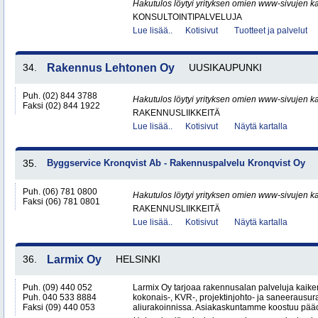
Hakutulos löytyi yrityksen omien www-sivujen ka
KONSULTOINTIPALVELUJA
Lue lisää..
Kotisivut
Tuotteet ja palvelut
34.
Rakennus Lehtonen Oy
UUSIKAUPUNKI
Puh. (02) 844 3788
Hakutulos löytyi yrityksen omien www-sivujen ka
Faksi (02) 844 1922
RAKENNUSLIIKKEITÄ
Lue lisää..
Kotisivut
Näytä kartalla
35.
Byggservice Kronqvist Ab - Rakennuspalvelu Kronqvist Oy
Puh. (06) 781 0800
Hakutulos löytyi yrityksen omien www-sivujen ka
Faksi (06) 781 0801
RAKENNUSLIIKKEITÄ
Lue lisää..
Kotisivut
Näytä kartalla
36.
Larmix Oy
HELSINKI
Puh. (09) 440 052
Larmix Oy tarjoaa rakennusalan palveluja kaike
Puh. 040 533 8884
kokonais-, KVR-, projektinjohto- ja saneerausur
Faksi (09) 440 053
aliurakoinnissa. Asiakaskuntamme koostuu pääosi