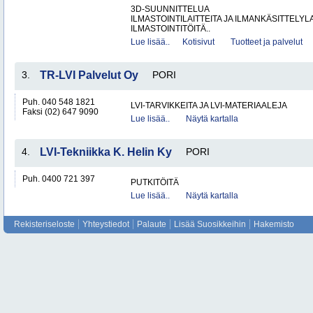
3D-SUUNNITTELUA
ILMASTOINTILAITTEITA JA ILMANKÄSITTELYLA
ILMASTOINTITÖITÄ..
Lue lisää..
Kotisivut
Tuotteet ja palvelut
3.
TR-LVI Palvelut Oy
PORI
Puh. 040 548 1821
LVI-TARVIKKEITA JA LVI-MATERIAALEJA
Faksi (02) 647 9090
Lue lisää..
Näytä kartalla
4.
LVI-Tekniikka K. Helin Ky
PORI
Puh. 0400 721 397
PUTKITÖITÄ
Lue lisää..
Näytä kartalla
Rekisteriseloste
Yhteystiedot
Palaute
Lisää Suosikkeihin
Hakemisto