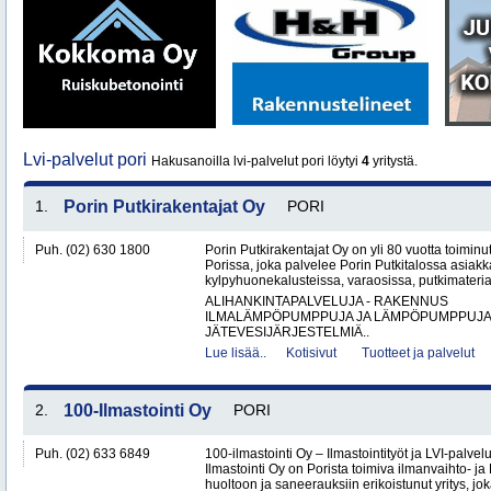
Lvi-palvelut pori
Hakusanoilla lvi-palvelut pori löytyi
4
yritystä.
1.
Porin Putkirakentajat Oy
PORI
Puh. (02) 630 1800
Porin Putkirakentajat Oy on yli 80 vuotta toiminut
Porissa, joka palvelee Porin Putkitalossa asiakka
kylpyhuonekalusteissa, varaosissa, putkimateria
ALIHANKINTAPALVELUJA - RAKENNUS
ILMALÄMPÖPUMPPUJA JA LÄMPÖPUMPPUJ
JÄTEVESIJÄRJESTELMIÄ..
Lue lisää..
Kotisivut
Tuotteet ja palvelut
2.
100-Ilmastointi Oy
PORI
Puh. (02) 633 6849
100-ilmastointi Oy – Ilmastointityöt ja LVI-palvel
Ilmastointi Oy on Porista toimiva ilmanvaihto- ja 
huoltoon ja saneerauksiin erikoistunut yritys, jok