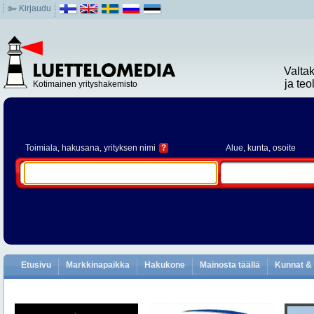
Kirjaudu
Valta
ja te
Kotimainen yrityshakemisto
Toimiala
, hakusana, yrityksen nimi
?
Alue
, kunta, osoite
Etusivu
Markkinapaikka
Hakukone
Mainosta täällä
Kunnat & 