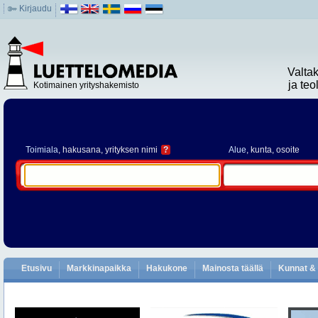
Kirjaudu
Valta
ja te
Kotimainen yrityshakemisto
Toimiala
, hakusana, yrityksen nimi
?
Alue
, kunta, osoite
Etusivu
Markkinapaikka
Hakukone
Mainosta täällä
Kunnat & 