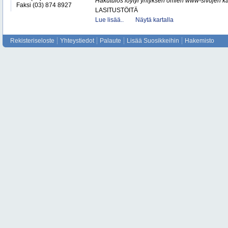
Hakutulos löytyi yrityksen omien www-sivujen ka
Faksi (03) 874 8927
LASITUSTÖITÄ
Lue lisää..
Näytä kartalla
Rekisteriseloste
Yhteystiedot
Palaute
Lisää Suosikkeihin
Hakemisto