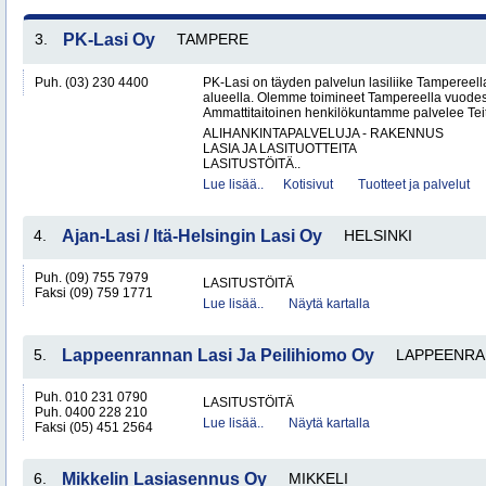
3.
PK-Lasi Oy
TAMPERE
Puh. (03) 230 4400
PK-Lasi on täyden palvelun lasiliike Tampereel
alueella. Olemme toimineet Tampereella vuodes
Ammattitaitoinen henkilökuntamme palvelee Teit
ALIHANKINTAPALVELUJA - RAKENNUS
LASIA JA LASITUOTTEITA
LASITUSTÖITÄ..
Lue lisää..
Kotisivut
Tuotteet ja palvelut
4.
Ajan-Lasi / Itä-Helsingin Lasi Oy
HELSINKI
Puh. (09) 755 7979
LASITUSTÖITÄ
Faksi (09) 759 1771
Lue lisää..
Näytä kartalla
5.
Lappeenrannan Lasi Ja Peilihiomo Oy
LAPPEENRA
Puh. 010 231 0790
LASITUSTÖITÄ
Puh. 0400 228 210
Lue lisää..
Näytä kartalla
Faksi (05) 451 2564
6.
Mikkelin Lasiasennus Oy
MIKKELI