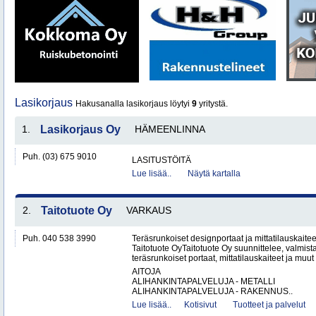
Lasikorjaus
Hakusanalla lasikorjaus löytyi
9
yritystä.
1.
Lasikorjaus Oy
HÄMEENLINNA
Puh. (03) 675 9010
LASITUSTÖITÄ
Lue lisää..
Näytä kartalla
2.
Taitotuote Oy
VARKAUS
Puh. 040 538 3990
Teräsrunkoiset designportaat ja mittatilauskaite
Taitotuote OyTaitotuote Oy suunnittelee, valmista
teräsrunkoiset portaat, mittatilauskaiteet ja muut 
AITOJA
ALIHANKINTAPALVELUJA - METALLI
ALIHANKINTAPALVELUJA - RAKENNUS..
Lue lisää..
Kotisivut
Tuotteet ja palvelut