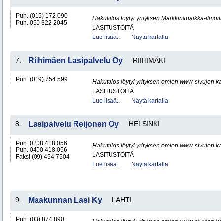
Puh. (015) 172 090
Hakutulos löytyi yrityksen Markkinapaikka-ilmoi
Puh. 050 322 2045
LASITUSTÖITÄ
Lue lisää..
Näytä kartalla
7.
Riihimäen Lasipalvelu Oy
RIIHIMÄKI
Puh. (019) 754 599
Hakutulos löytyi yrityksen omien www-sivujen ka
LASITUSTÖITÄ
Lue lisää..
Näytä kartalla
8.
Lasipalvelu Reijonen Oy
HELSINKI
Puh. 0208 418 056
Hakutulos löytyi yrityksen omien www-sivujen ka
Puh. 0400 418 056
LASITUSTÖITÄ
Faksi (09) 454 7504
Lue lisää..
Näytä kartalla
9.
Maakunnan Lasi Ky
LAHTI
Puh. (03) 874 890