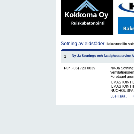
Sotning av eldstäder
Hakusanoilla sotn
1.
Ny-Ja Sotnings och fastighetsservice A
Puh. (06) 723 0839
Ny-Ja Sotnings
ventilationsren
Företaget gru
ILMASTOINTIL
ILMASTOINTI
NUOHOUSPAL
Lue lisää..