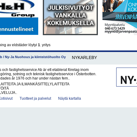
ing av eldstäder löytyi
1
. yritys
b / Ny-Ja Nuohous ja kiinteistöhuolto Oy
NYKARLEBY
 och fastighetsservice Ab är ett etablerat företag inom
göring, sotning och teknisk fastighetsservice i Österbotten.
ndades år 1976 och har under nästan fem..
AITTEITA JA ILMANKÄSITTELYLAITTEITA
TÖITÄ
VELUJA..
Kotisivut
Tuotteet ja palvelut
Näytä kartalla