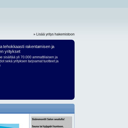
» Lisää yritys hakemistoon
ja tehokkaasti rakentamisen ja
en yritykset
 sisältää yli 70.000 ammattilaisen ja
dot sekä yrityksen tarjoamat tuotteet ja
ä