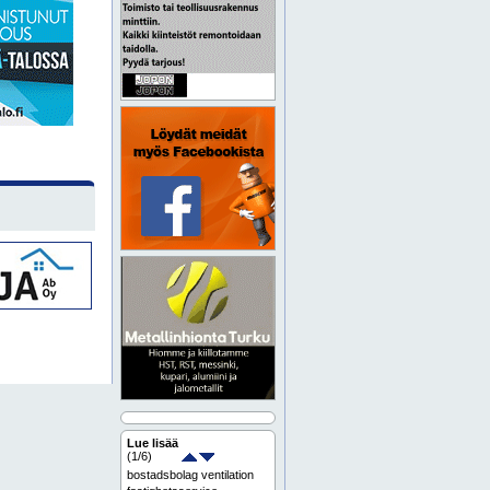
Lue lisää
(
1
/6)
bostadsbolag ventilation