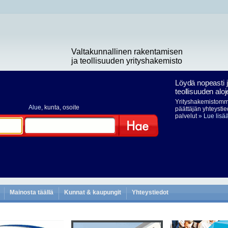
Valtakunnallinen rakentamisen
ja teollisuuden yrityshakemisto
Löydä nopeasti 
teollisuuden aloj
Yrityshakemistomme
Alue
, kunta, osoite
päättäjän yhteystie
palvelut
» Lue lisä
Hae
Mainosta täällä
Kunnat & kaupungit
Yhteystiedot