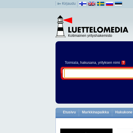
Kirjaudu
Kotimainen yrityshakemisto
Toimiala
, hakusana, yrityksen nimi
?
Etusivu
Markkinapaikka
Hakukone