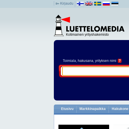
Kirjaudu
Kotimainen yrityshakemisto
Toimiala
, hakusana, yrityksen nimi
?
Etusivu
Markkinapaikka
Hakukone