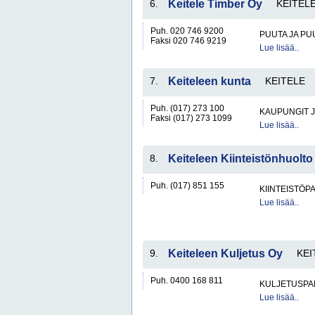
6.
Keitele Timber Oy
KEITEL
Puh. 020 746 9200
PUUTA JA PU
Faksi 020 746 9219
Lue lisää..
7.
Keiteleen kunta
KEITELE
Puh. (017) 273 100
KAUPUNGIT 
Faksi (017) 273 1099
Lue lisää..
8.
Keiteleen Kiinteistönhuolto
Puh. (017) 851 155
KIINTEISTÖP
Lue lisää..
9.
Keiteleen Kuljetus Oy
KEI
Puh. 0400 168 811
KULJETUSPA
Lue lisää..