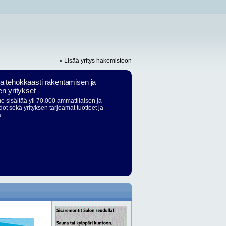
» Lisää yritys hakemistoon
ja tehokkaasti rakentamisen ja
en yritykset
 sisältää yli 70.000 ammattilaisen ja
dot sekä yrityksen tarjoamat tuotteet ja
ä