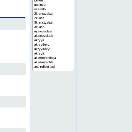
keitele
uusimaa
vesanto
2k eristyslasi
2k lasit
3k eristyslasi
3k lasit
ajoneuvolasi
ajoneuvolasit
akryyli
akryylilevy
akryylilevyt
akryylit
alumiiniprofiileja
alumiiniprofiilit
anti reflect lasi
anti reflect lasit
argon-täytteiset lasit
argonlasit
arkkitehtoninen lasi
asennuspalvelu
autolasi
autolasit
betoniaskelmaportaat
ce-merkityt rakenteet
ce-merkityt teräsrakenteet
clearvision
clearvision lasi
designlasit
designportaat