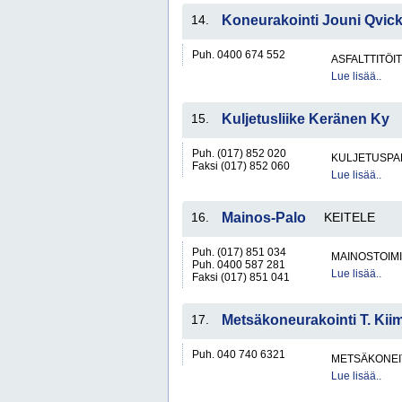
14.
Koneurakointi Jouni Qvic
Puh. 0400 674 552
ASFALTTITÖI
Lue lisää..
15.
Kuljetusliike Keränen Ky
Puh. (017) 852 020
KULJETUSPA
Faksi (017) 852 060
Lue lisää..
16.
Mainos-Palo
KEITELE
Puh. (017) 851 034
MAINOSTOIM
Puh. 0400 587 281
Lue lisää..
Faksi (017) 851 041
17.
Metsäkoneurakointi T. Kii
Puh. 040 740 6321
METSÄKONEI
Lue lisää..