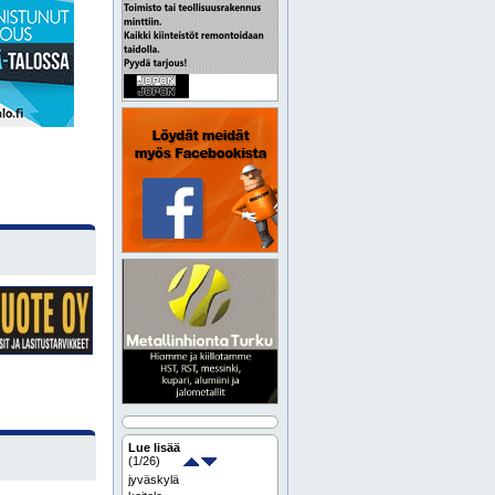
Lue lisää
(
1
/26)
jyväskylä