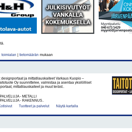
tä.
|
toimialan
|
tietomäärän
mukaan
 designportaat ja mittatilauskaiteet Varkaus Kuopio –
itotuote Oy suunnittelee, valmistaa ja asentaa yksilölliset
portaat, mittatilauskaiteet ja muut teräst..
PALVELUJA - METALLI
PALVELUJA - RAKENNUS..
Kotisivut
Tuotteet ja palvelut
Näytä kartalla