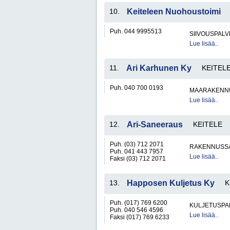
10.
Keiteleen Nuohoustoimi
Puh. 044 9995513
SIIVOUSPAL
Lue lisää..
11.
Ari Karhunen Ky
KEITEL
Puh. 040 700 0193
MAARAKENNU
Lue lisää..
12.
Ari-Saneeraus
KEITELE
Puh. (03) 712 2071
RAKENNUSS
Puh. 041 443 7957
Lue lisää..
Faksi (03) 712 2071
13.
Happosen Kuljetus Ky
K
Puh. (017) 769 6200
KULJETUSPA
Puh. 040 546 4596
Lue lisää..
Faksi (017) 769 6233