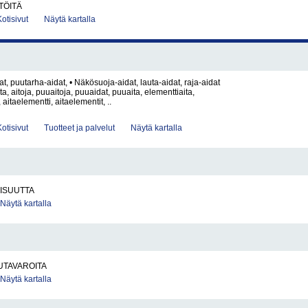
TÖITÄ
Kotisivut
Näytä kartalla
at, puutarha-aidat, • Näkösuoja-aidat, lauta-aidat, raja-aidat
aita, aitoja, puuaitoja, puuaidat, puuaita, elementtiaita,
 aitaelementti, aitaelementit, ..
Kotisivut
Tuotteet ja palvelut
Näytä kartalla
ISUUTTA
Näytä kartalla
UTAVAROITA
Näytä kartalla