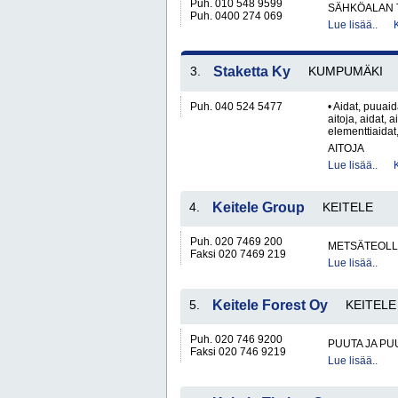
Puh. 010 548 9599
SÄHKÖALAN 
Puh. 0400 274 069
Lue lisää..
3.
Staketta Ky
KUMPUMÄKI
Puh. 040 524 5477
• Aidat, puuaid
aitoja, aidat, 
elementtiaidat,
AITOJA
Lue lisää..
4.
Keitele Group
KEITELE
Puh. 020 7469 200
METSÄTEOLL
Faksi 020 7469 219
Lue lisää..
5.
Keitele Forest Oy
KEITELE
Puh. 020 746 9200
PUUTA JA PU
Faksi 020 746 9219
Lue lisää..