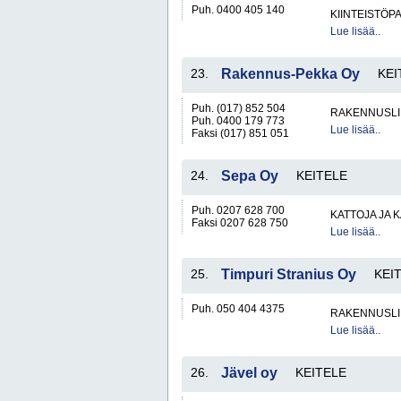
Puh. 0400 405 140
KIINTEISTÖP
Lue lisää..
23.
Rakennus-Pekka Oy
KEI
Puh. (017) 852 504
RAKENNUSLI
Puh. 0400 179 773
Lue lisää..
Faksi (017) 851 051
24.
Sepa Oy
KEITELE
Puh. 0207 628 700
KATTOJA JA 
Faksi 0207 628 750
Lue lisää..
25.
Timpuri Stranius Oy
KEI
Puh. 050 404 4375
RAKENNUSLI
Lue lisää..
26.
Jävel oy
KEITELE