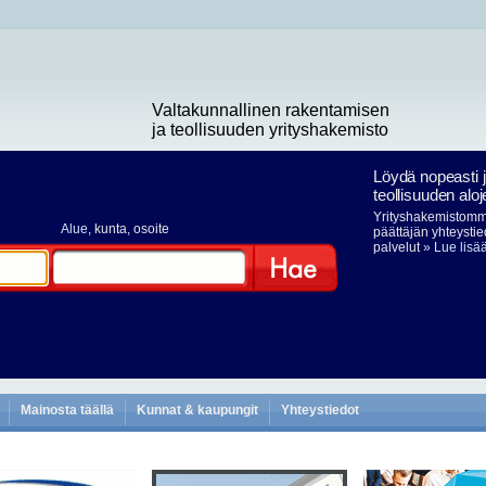
Valtakunnallinen rakentamisen
ja teollisuuden yrityshakemisto
Löydä nopeasti 
teollisuuden aloj
Yrityshakemistomme
Alue
, kunta, osoite
päättäjän yhteystie
palvelut
» Lue lisä
Hae
Mainosta täällä
Kunnat & kaupungit
Yhteystiedot