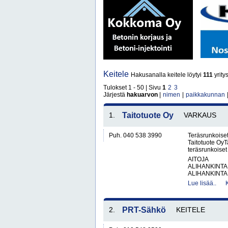
Keitele
Hakusanalla keitele löytyi
111
yritys
Tulokset 1 - 50 | Sivu
1
2
3
Järjestä
hakuarvon
|
nimen
|
paikkakunnan
1.
Taitotuote Oy
VARKAUS
Puh. 040 538 3990
Teräsrunkoiset
Taitotuote OyTa
teräsrunkoiset 
AITOJA
ALIHANKINTA
ALIHANKINTA
Lue lisää..
2.
PRT-Sähkö
KEITELE