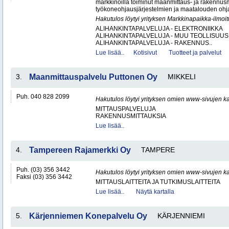
markkinoilla toiminut maanmittaus- ja rakennus
työkoneohjausjärjestelmien ja maatalouden ohj
Hakutulos löytyi yrityksen Markkinapaikka-ilmoi
ALIHANKINTAPALVELUJA - ELEKTRONIIKKA
ALIHANKINTAPALVELUJA - MUU TEOLLISUUS
ALIHANKINTAPALVELUJA - RAKENNUS..
Lue lisää..
Kotisivut
Tuotteet ja palvelut
3.
Maanmittauspalvelu Puttonen Oy
MIKKELI
Puh. 040 828 2099
Hakutulos löytyi yrityksen omien www-sivujen ka
MITTAUSPALVELUJA
RAKENNUSMITTAUKSIA
Lue lisää..
4.
Tampereen Rajamerkki Oy
TAMPERE
Puh. (03) 356 3442
Hakutulos löytyi yrityksen omien www-sivujen ka
Faksi (03) 356 3442
MITTAUSLAITTEITA JA TUTKIMUSLAITTEITA
Lue lisää..
Näytä kartalla
5.
Kärjenniemen Konepalvelu Oy
KÄRJENNIEMI