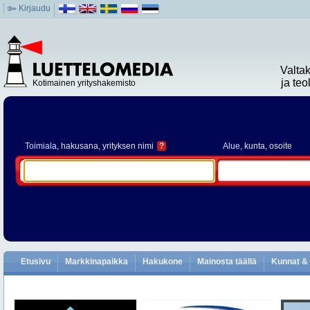
Kirjaudu
Valta
ja te
Kotimainen yrityshakemisto
Toimiala
, hakusana, yrityksen nimi
?
Alue
, kunta, osoite
Etusivu
Markkinapaikka
Hakukone
Mainosta täällä
Kunnat & 