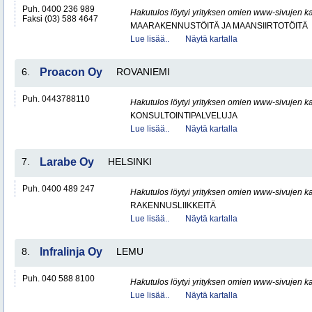
Puh. 0400 236 989
Hakutulos löytyi yrityksen omien www-sivujen ka
Faksi (03) 588 4647
MAARAKENNUSTÖITÄ JA MAANSIIRTOTÖITÄ
Lue lisää..
Näytä kartalla
6.
Proacon Oy
ROVANIEMI
Puh. 0443788110
Hakutulos löytyi yrityksen omien www-sivujen ka
KONSULTOINTIPALVELUJA
Lue lisää..
Näytä kartalla
7.
Larabe Oy
HELSINKI
Puh. 0400 489 247
Hakutulos löytyi yrityksen omien www-sivujen ka
RAKENNUSLIIKKEITÄ
Lue lisää..
Näytä kartalla
8.
Infralinja Oy
LEMU
Puh. 040 588 8100
Hakutulos löytyi yrityksen omien www-sivujen ka
Lue lisää..
Näytä kartalla