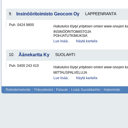
9.
Insinööritoimisto Geocom Oy
LAPPEENRANTA
Puh. 0424 9800
Hakutulos löytyi yrityksen omien www-sivujen ka
INSINÖÖRITOIMISTOJA
POHJATUTKIMUKSIA
Lue lisää..
Näytä kartalla
10.
Äänekartta Ky
SUOLAHTI
Puh. 0400 243 410
Hakutulos löytyi yrityksen omien www-sivujen ka
MITTAUSPALVELUJA
Lue lisää..
Näytä kartalla
Rekisteriseloste
Yhteystiedot
Palaute
Lisää Suosikkeihin
Hakemisto