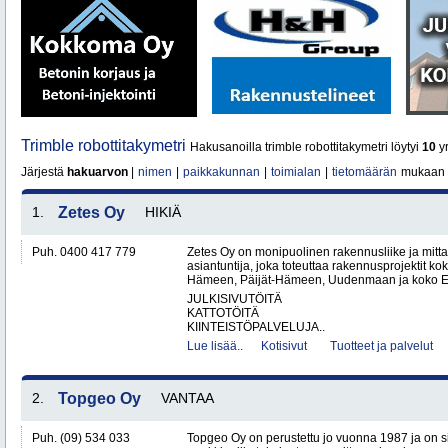
Trimble robottitakymetri
Hakusanoilla trimble robottitakymetri löytyi
10
yr
Järjestä
hakuarvon
|
nimen
|
paikkakunnan
|
toimialan
|
tietomäärän
mukaan
1.
Zetes Oy
HIKIÄ
Puh. 0400 417 779
Zetes Oy on monipuolinen rakennusliike ja mitt
asiantuntija, joka toteuttaa rakennusprojektit ko
Hämeen, Päijät-Hämeen, Uudenmaan ja koko Ete
JULKISIVUTÖITÄ
KATTOTÖITÄ
KIINTEISTÖPALVELUJA..
Lue lisää..
Kotisivut
Tuotteet ja palvelut
2.
Topgeo Oy
VANTAA
Puh. (09) 534 033
Topgeo Oy on perustettu jo vuonna 1987 ja on