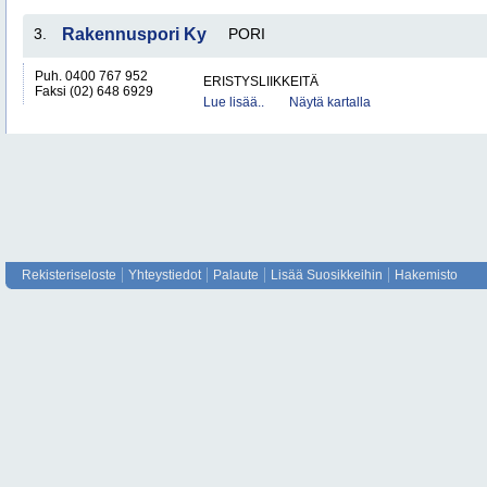
3.
Rakennuspori Ky
PORI
Puh. 0400 767 952
ERISTYSLIIKKEITÄ
Faksi (02) 648 6929
Lue lisää..
Näytä kartalla
Rekisteriseloste
Yhteystiedot
Palaute
Lisää Suosikkeihin
Hakemisto