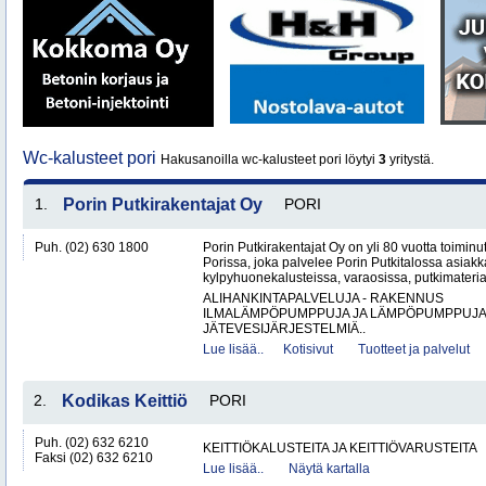
Wc-kalusteet pori
Hakusanoilla wc-kalusteet pori löytyi
3
yritystä.
1.
Porin Putkirakentajat Oy
PORI
Puh. (02) 630 1800
Porin Putkirakentajat Oy on yli 80 vuotta toiminut
Porissa, joka palvelee Porin Putkitalossa asiakka
kylpyhuonekalusteissa, varaosissa, putkimateria
ALIHANKINTAPALVELUJA - RAKENNUS
ILMALÄMPÖPUMPPUJA JA LÄMPÖPUMPPUJ
JÄTEVESIJÄRJESTELMIÄ..
Lue lisää..
Kotisivut
Tuotteet ja palvelut
2.
Kodikas Keittiö
PORI
Puh. (02) 632 6210
KEITTIÖKALUSTEITA JA KEITTIÖVARUSTEITA
Faksi (02) 632 6210
Lue lisää..
Näytä kartalla