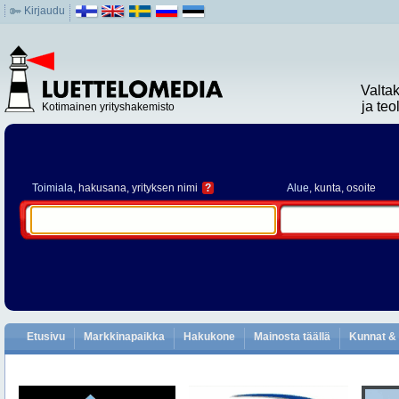
Kirjaudu
Valta
ja te
Kotimainen yrityshakemisto
Toimiala
, hakusana, yrityksen nimi
?
Alue
, kunta, osoite
Etusivu
Markkinapaikka
Hakukone
Mainosta täällä
Kunnat & 