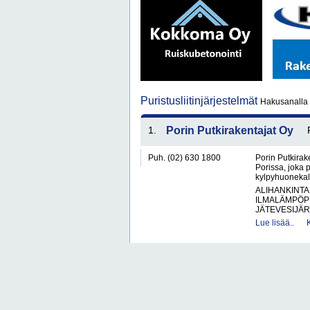
Puristusliitinjärjestelmät
Hakusanalla p
1.
Porin Putkirakentajat Oy
Puh. (02) 630 1800
Porin Putkirake
Porissa, joka 
kylpyhuonekalu
ALIHANKINTA
ILMALÄMPÖP
JÄTEVESIJÄR
Lue lisää..