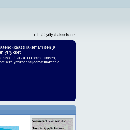
» Lisää yritys hakemistoon
ja tehokkaasti rakentamisen ja
en yritykset
 sisältää yli 70.000 ammattilaisen ja
dot sekä yrityksen tarjoamat tuotteet ja
ä