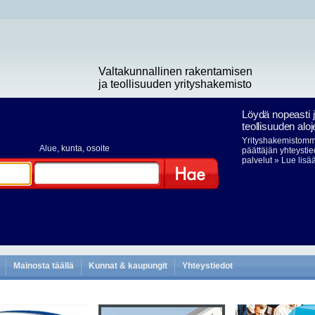
Valtakunnallinen rakentamisen
ja teollisuuden yrityshakemisto
Löydä nopeasti 
teollisuuden aloj
Yrityshakemistomme
Alue
, kunta, osoite
päättäjän yhteystie
palvelut
» Lue lisä
Hae
Mainosta täällä
Kunnat & kaupungit
Yhteystiedot