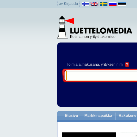
Kirjaudu
Kotimainen yrityshakemisto
Toimiala
, hakusana, yrityksen nimi
?
Etusivu
Markkinapaikka
Hakukone