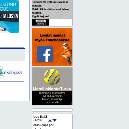
Lue lisää
(
1
/20)
allaskaapit pori