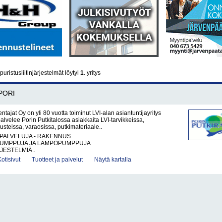
uristusliitinjärjestelmät löytyi
1
. yritys
PORI
ntajat Oy on yli 80 vuotta toiminut LVI-alan asiantuntijayritys
palvelee Porin Putkitalossa asiakkaita LVI-tarvikkeissa,
steissa, varaosissa, putkimateriaale..
PALVELUJA - RAKENNUS
UMPPUJA JA LÄMPÖPUMPPUJA
JESTELMIÄ..
Kotisivut
Tuotteet ja palvelut
Näytä kartalla