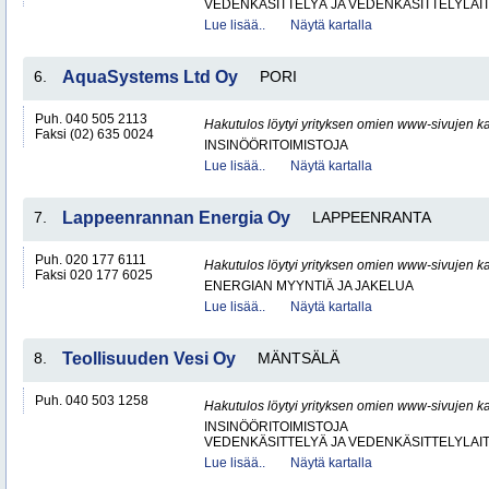
VEDENKÄSITTELYÄ JA VEDENKÄSITTELYLAIT
Lue lisää..
Näytä kartalla
6.
AquaSystems Ltd Oy
PORI
Puh. 040 505 2113
Hakutulos löytyi yrityksen omien www-sivujen ka
Faksi (02) 635 0024
INSINÖÖRITOIMISTOJA
Lue lisää..
Näytä kartalla
7.
Lappeenrannan Energia Oy
LAPPEENRANTA
Puh. 020 177 6111
Hakutulos löytyi yrityksen omien www-sivujen ka
Faksi 020 177 6025
ENERGIAN MYYNTIÄ JA JAKELUA
Lue lisää..
Näytä kartalla
8.
Teollisuuden Vesi Oy
MÄNTSÄLÄ
Puh. 040 503 1258
Hakutulos löytyi yrityksen omien www-sivujen ka
INSINÖÖRITOIMISTOJA
VEDENKÄSITTELYÄ JA VEDENKÄSITTELYLAIT
Lue lisää..
Näytä kartalla