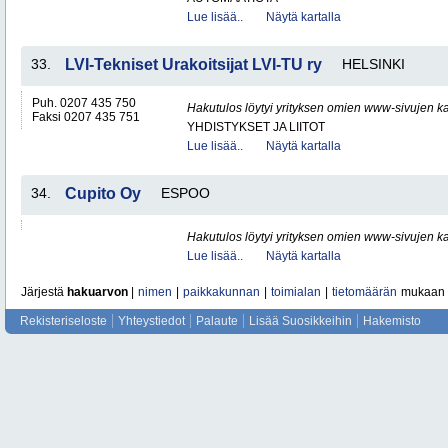
Lue lisää..
Näytä kartalla
33.
LVI-Tekniset Urakoitsijat LVI-TU ry
HELSINKI
Puh. 0207 435 750
Hakutulos löytyi yrityksen omien www-sivujen ka
Faksi 0207 435 751
YHDISTYKSET JA LIITOT
Lue lisää..
Näytä kartalla
34.
Cupito Oy
ESPOO
Hakutulos löytyi yrityksen omien www-sivujen ka
Lue lisää..
Näytä kartalla
Järjestä
hakuarvon
|
nimen
|
paikkakunnan
|
toimialan
|
tietomäärän
mukaan
Rekisteriseloste
Yhteystiedot
Palaute
Lisää Suosikkeihin
Hakemisto