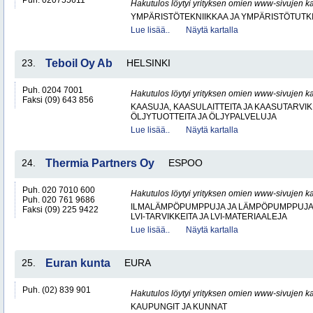
Puh. 020755611
Hakutulos löytyi yrityksen omien www-sivujen ka
YMPÄRISTÖTEKNIIKKAA JA YMPÄRISTÖTUTK
Lue lisää..
Näytä kartalla
23.
Teboil Oy Ab
HELSINKI
Puh. 0204 7001
Hakutulos löytyi yrityksen omien www-sivujen ka
Faksi (09) 643 856
KAASUJA, KAASULAITTEITA JA KAASUTARVIK
ÖLJYTUOTTEITA JA ÖLJYPALVELUJA
Lue lisää..
Näytä kartalla
24.
Thermia Partners Oy
ESPOO
Puh. 020 7010 600
Hakutulos löytyi yrityksen omien www-sivujen ka
Puh. 020 761 9686
ILMALÄMPÖPUMPPUJA JA LÄMPÖPUMPPUJ
Faksi (09) 225 9422
LVI-TARVIKKEITA JA LVI-MATERIAALEJA
Lue lisää..
Näytä kartalla
25.
Euran kunta
EURA
Puh. (02) 839 901
Hakutulos löytyi yrityksen omien www-sivujen ka
KAUPUNGIT JA KUNNAT