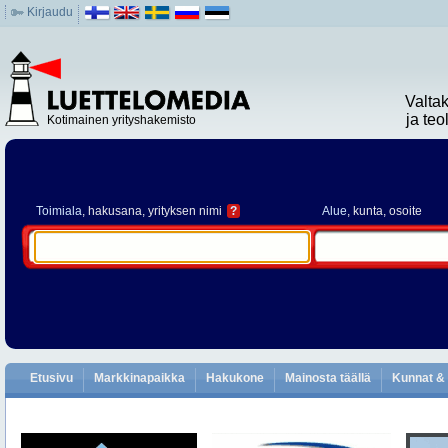
Kirjaudu
Valta
ja te
Kotimainen yrityshakemisto
Toimiala
, hakusana, yrityksen nimi
?
Alue
, kunta, osoite
Etusivu
Markkinapaikka
Hakukone
Mainosta täällä
Kunnat & 