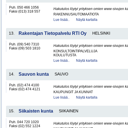
Puh. 050 466 1056
Hakutulos löytyi yrityksen omien www-sivujen ka
Faksi (013) 318 557
RAKENNUSAUTOMAATIOTA
Lue lisää..
Näytä kartalla
13.
Rakentajan Tietopalvelu RTI Oy
HELSINKI
Puh. (09) 540 7310
Hakutulos löytyi yrityksen omien www-sivujen ka
Faksi (09) 503 1810
KONSULTOINTIPALVELUJA
KOULUTUSTA
Lue lisää..
Näytä kartalla
14.
Sauvon kunta
SAUVO
Puh. (02) 474 4100
Hakutulos löytyi yrityksen omien www-sivujen ka
Faksi (02) 474 4121
KAUPUNGIT JA KUNNAT
Lue lisää..
Näytä kartalla
15.
Siikaisten kunta
SIIKAINEN
Puh. 044 720 1020
Hakutulos löytyi yrityksen omien www-sivujen ka
Faksi (02) 552 1224