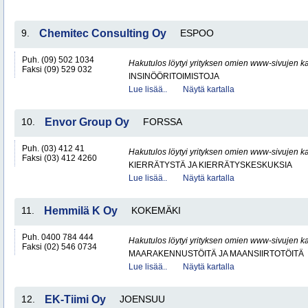
9.
Chemitec Consulting Oy
ESPOO
Puh. (09) 502 1034
Hakutulos löytyi yrityksen omien www-sivujen ka
Faksi (09) 529 032
INSINÖÖRITOIMISTOJA
Lue lisää..
Näytä kartalla
10.
Envor Group Oy
FORSSA
Puh. (03) 412 41
Hakutulos löytyi yrityksen omien www-sivujen ka
Faksi (03) 412 4260
KIERRÄTYSTÄ JA KIERRÄTYSKESKUKSIA
Lue lisää..
Näytä kartalla
11.
Hemmilä K Oy
KOKEMÄKI
Puh. 0400 784 444
Hakutulos löytyi yrityksen omien www-sivujen ka
Faksi (02) 546 0734
MAARAKENNUSTÖITÄ JA MAANSIIRTOTÖITÄ
Lue lisää..
Näytä kartalla
12.
EK-Tiimi Oy
JOENSUU