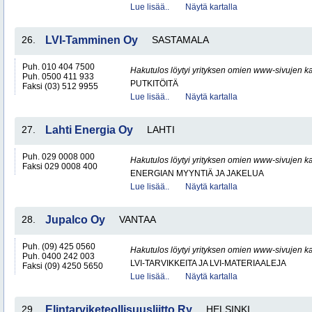
Lue lisää..
Näytä kartalla
26.
LVI-Tamminen Oy
SASTAMALA
Puh. 010 404 7500
Hakutulos löytyi yrityksen omien www-sivujen ka
Puh. 0500 411 933
PUTKITÖITÄ
Faksi (03) 512 9955
Lue lisää..
Näytä kartalla
27.
Lahti Energia Oy
LAHTI
Puh. 029 0008 000
Hakutulos löytyi yrityksen omien www-sivujen ka
Faksi 029 0008 400
ENERGIAN MYYNTIÄ JA JAKELUA
Lue lisää..
Näytä kartalla
28.
Jupalco Oy
VANTAA
Puh. (09) 425 0560
Hakutulos löytyi yrityksen omien www-sivujen ka
Puh. 0400 242 003
LVI-TARVIKKEITA JA LVI-MATERIAALEJA
Faksi (09) 4250 5650
Lue lisää..
Näytä kartalla
29.
Elintarviketeollisuusliitto Ry
HELSINKI