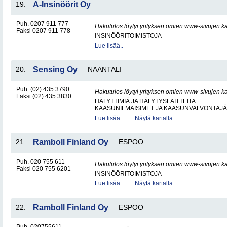
19.
A-Insinöörit Oy
Puh. 0207 911 777
Hakutulos löytyi yrityksen omien www-sivujen ka
Faksi 0207 911 778
INSINÖÖRITOIMISTOJA
Lue lisää..
20.
Sensing Oy
NAANTALI
Puh. (02) 435 3790
Hakutulos löytyi yrityksen omien www-sivujen ka
Faksi (02) 435 3830
HÄLYTTIMIÄ JA HÄLYTYSLAITTEITA
KAASUNILMAISIMET JA KAASUNVALVONTAJ
Lue lisää..
Näytä kartalla
21.
Ramboll Finland Oy
ESPOO
Puh. 020 755 611
Hakutulos löytyi yrityksen omien www-sivujen ka
Faksi 020 755 6201
INSINÖÖRITOIMISTOJA
Lue lisää..
Näytä kartalla
22.
Ramboll Finland Oy
ESPOO