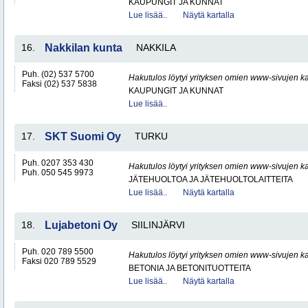
KAUPUNGIT JA KUNNAT
Lue lisää..
Näytä kartalla
16.
Nakkilan kunta
NAKKILA
Puh. (02) 537 5700
Hakutulos löytyi yrityksen omien www-sivujen ka
Faksi (02) 537 5838
KAUPUNGIT JA KUNNAT
Lue lisää..
17.
SKT Suomi Oy
TURKU
Puh. 0207 353 430
Hakutulos löytyi yrityksen omien www-sivujen ka
Puh. 050 545 9973
JÄTEHUOLTOA JA JÄTEHUOLTOLAITTEITA
Lue lisää..
Näytä kartalla
18.
Lujabetoni Oy
SIILINJÄRVI
Puh. 020 789 5500
Hakutulos löytyi yrityksen omien www-sivujen ka
Faksi 020 789 5529
BETONIA JA BETONITUOTTEITA
Lue lisää..
Näytä kartalla