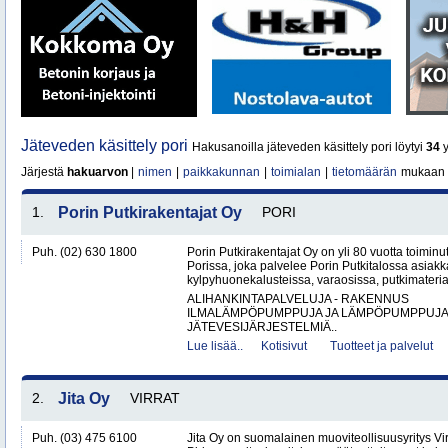
Jäteveden käsittely pori
Hakusanoilla jäteveden käsittely pori löytyi
34
y
Järjestä
hakuarvon
|
nimen
|
paikkakunnan
|
toimialan
|
tietomäärän
mukaan
1.
Porin Putkirakentajat Oy
PORI
Puh. (02) 630 1800
Porin Putkirakentajat Oy on yli 80 vuotta toiminut
Porissa, joka palvelee Porin Putkitalossa asiakka
kylpyhuonekalusteissa, varaosissa, putkimateria
ALIHANKINTAPALVELUJA - RAKENNUS
ILMALÄMPÖPUMPPUJA JA LÄMPÖPUMPPUJ
JÄTEVESIJÄRJESTELMIÄ..
Lue lisää..
Kotisivut
Tuotteet ja palvelut
2.
Jita Oy
VIRRAT
Puh. (03) 475 6100
Jita Oy on suomalainen muoviteollisuusyritys Virr