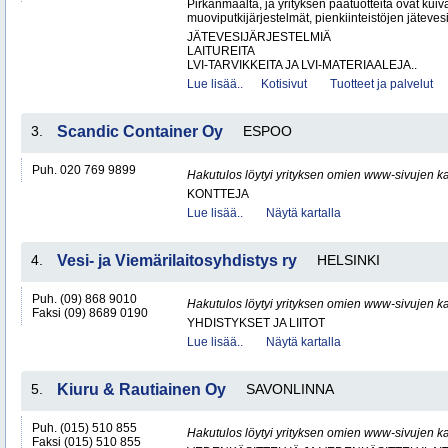
Pirkanmaalta, ja yrityksen päätuotteita ovat kuiv
muoviputkijärjestelmät, pienkiinteistöjen jätevesi
JÄTEVESIJÄRJESTELMIÄ
LAITUREITA
LVI-TARVIKKEITA JA LVI-MATERIAALEJA..
Lue lisää..
Kotisivut
Tuotteet ja palvelut
3.
Scandic Container Oy
ESPOO
Puh. 020 769 9899
Hakutulos löytyi yrityksen omien www-sivujen ka
KONTTEJA
Lue lisää..
Näytä kartalla
4.
Vesi- ja Viemärilaitosyhdistys ry
HELSINKI
Puh. (09) 868 9010
Hakutulos löytyi yrityksen omien www-sivujen ka
Faksi (09) 8689 0190
YHDISTYKSET JA LIITOT
Lue lisää..
Näytä kartalla
5.
Kiuru & Rautiainen Oy
SAVONLINNA
Puh. (015) 510 855
Hakutulos löytyi yrityksen omien www-sivujen ka
Faksi (015) 510 855