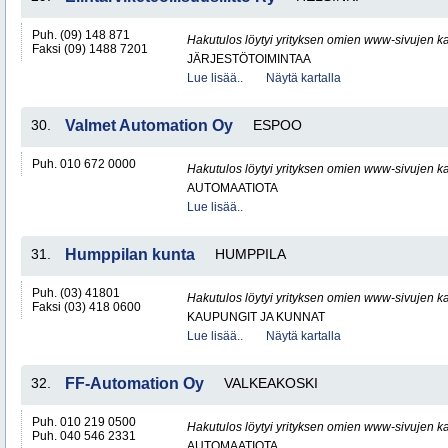
Puh. (09) 148 871
Hakutulos löytyi yrityksen omien www-sivujen ka
Faksi (09) 1488 7201
JÄRJESTÖTOIMINTAA
Lue lisää..
Näytä kartalla
30.
Valmet Automation Oy
ESPOO
Puh. 010 672 0000
Hakutulos löytyi yrityksen omien www-sivujen ka
AUTOMAATIOTA
Lue lisää..
31.
Humppilan kunta
HUMPPILA
Puh. (03) 41801
Hakutulos löytyi yrityksen omien www-sivujen ka
Faksi (03) 418 0600
KAUPUNGIT JA KUNNAT
Lue lisää..
Näytä kartalla
32.
FF-Automation Oy
VALKEAKOSKI
Puh. 010 219 0500
Hakutulos löytyi yrityksen omien www-sivujen ka
Puh. 040 546 2331
AUTOMAATIOTA