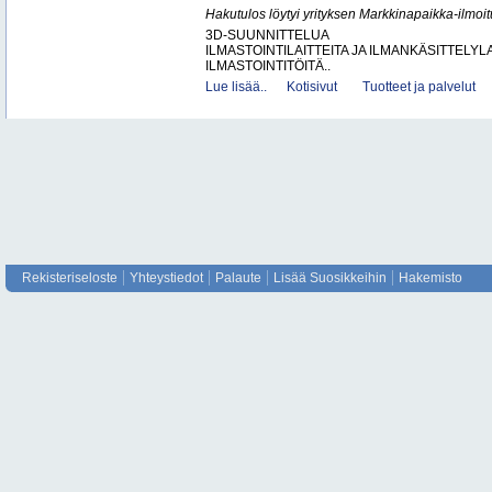
Hakutulos löytyi yrityksen Markkinapaikka-ilmoi
3D-SUUNNITTELUA
ILMASTOINTILAITTEITA JA ILMANKÄSITTELYLA
ILMASTOINTITÖITÄ..
Lue lisää..
Kotisivut
Tuotteet ja palvelut
Rekisteriseloste
Yhteystiedot
Palaute
Lisää Suosikkeihin
Hakemisto