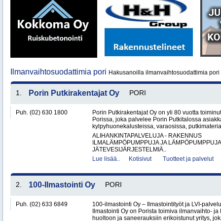
Ilmanvaihtosuodattimia pori
Hakusanoilla ilmanvaihtosuodattimia pori 
1.
Porin Putkirakentajat Oy
PORI
Puh. (02) 630 1800
Porin Putkirakentajat Oy on yli 80 vuotta toiminut
Porissa, joka palvelee Porin Putkitalossa asiakka
kylpyhuonekalusteissa, varaosissa, putkimateria
ALIHANKINTAPALVELUJA - RAKENNUS
ILMALÄMPÖPUMPPUJA JA LÄMPÖPUMPPUJ
JÄTEVESIJÄRJESTELMIÄ..
Lue lisää..
Kotisivut
Tuotteet ja palvelut
2.
100-Ilmastointi Oy
PORI
Puh. (02) 633 6849
100-ilmastointi Oy – Ilmastointityöt ja LVI-palvel
Ilmastointi Oy on Porista toimiva ilmanvaihto- ja 
huoltoon ja saneerauksiin erikoistunut yritys, jok