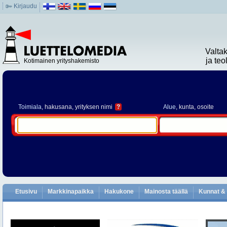
Kirjaudu
Valta
ja te
Kotimainen yrityshakemisto
Toimiala
, hakusana, yrityksen nimi
?
Alue
, kunta, osoite
Etusivu
Markkinapaikka
Hakukone
Mainosta täällä
Kunnat & 