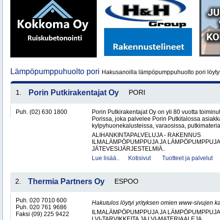
Lämpöpumppuhuolto pori
Hakusanoilla lämpöpumppuhuolto pori löyty
1.
Porin Putkirakentajat Oy
PORI
Puh. (02) 630 1800
Porin Putkirakentajat Oy on yli 80 vuotta toiminut
Porissa, joka palvelee Porin Putkitalossa asiakka
kylpyhuonekalusteissa, varaosissa, putkimateria
ALIHANKINTAPALVELUJA - RAKENNUS
ILMALÄMPÖPUMPPUJA JA LÄMPÖPUMPPUJ
JÄTEVESIJÄRJESTELMIÄ..
Lue lisää..
Kotisivut
Tuotteet ja palvelut
2.
Thermia Partners Oy
ESPOO
Puh. 020 7010 600
Hakutulos löytyi yrityksen omien www-sivujen ka
Puh. 020 761 9686
ILMALÄMPÖPUMPPUJA JA LÄMPÖPUMPPUJ
Faksi (09) 225 9422
LVI-TARVIKKEITA JA LVI-MATERIAALEJA