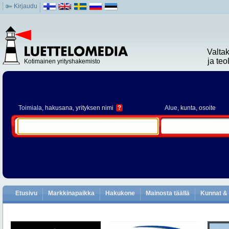
Kirjaudu
Valta
ja te
Kotimainen yrityshakemisto
Toimiala
, hakusana, yrityksen nimi
?
Alue
, kunta, osoite
Etusivu
Markkinapaikka
Hakukone
Mainosta täällä
Kunnat & 