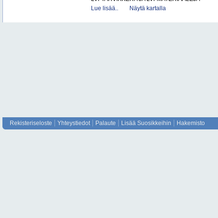
Lue lisää..
Näytä kartalla
Rekisteriseloste
Yhteystiedot
Palaute
Lisää Suosikkeihin
Hakemisto