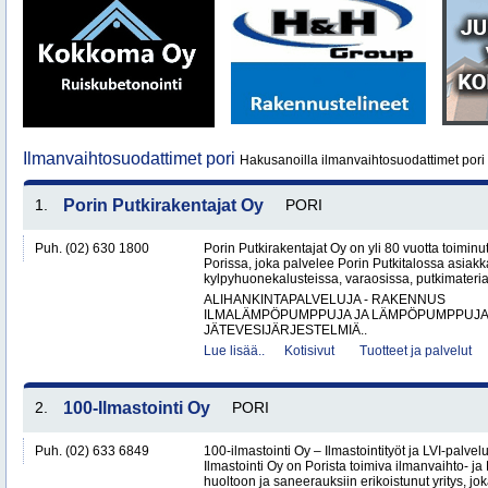
Ilmanvaihtosuodattimet pori
Hakusanoilla ilmanvaihtosuodattimet pori 
1.
Porin Putkirakentajat Oy
PORI
Puh. (02) 630 1800
Porin Putkirakentajat Oy on yli 80 vuotta toiminut
Porissa, joka palvelee Porin Putkitalossa asiakka
kylpyhuonekalusteissa, varaosissa, putkimateria
ALIHANKINTAPALVELUJA - RAKENNUS
ILMALÄMPÖPUMPPUJA JA LÄMPÖPUMPPUJ
JÄTEVESIJÄRJESTELMIÄ..
Lue lisää..
Kotisivut
Tuotteet ja palvelut
2.
100-Ilmastointi Oy
PORI
Puh. (02) 633 6849
100-ilmastointi Oy – Ilmastointityöt ja LVI-palvel
Ilmastointi Oy on Porista toimiva ilmanvaihto- ja 
huoltoon ja saneerauksiin erikoistunut yritys, jok