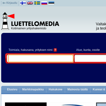
Kirjaudu
Valta
ja te
Kotimainen yrityshakemisto
Toimiala
, hakusana, yrityksen nimi
?
Alue
, kunta, osoite
Etusivu
Markkinapaikka
Hakukone
Mainosta täällä
Kunnat & 