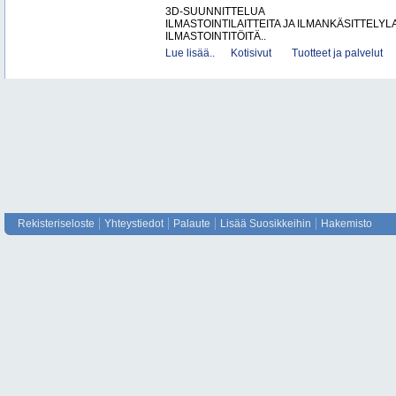
3D-SUUNNITTELUA
ILMASTOINTILAITTEITA JA ILMANKÄSITTELYLA
ILMASTOINTITÖITÄ..
Lue lisää..
Kotisivut
Tuotteet ja palvelut
Rekisteriseloste
Yhteystiedot
Palaute
Lisää Suosikkeihin
Hakemisto