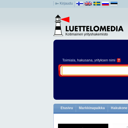
Kirjaudu
Kotimainen yrityshakemisto
Toimiala
, hakusana, yrityksen nimi
?
Etusivu
Markkinapaikka
Hakukone