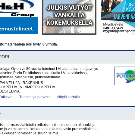
tkimateriaaleja pori löytyi
6
yritystä.
PORI
ntajat Oy on yli 80 vuotta toiminut LVI-alan asiantuntijayritys
palvelee Porin Putkitalossa asiakkaita LVI-tarvikkeissa,
steissa, varaosissa, putkimateriaale..
PALVELUJA - RAKENNUS
UMPPUJA JA LÄMPÖPUMPPUJA
JESTELMIÄ..
Kotisivut
Tuotteet ja palvelut
Näytä kartalla
Ä
in prosessilaitteisiin erikoistunut teollisuuden alihankkija.
 ja valmistamme korkealaatuisia muovisia prosessilaitteita
siakkaiden toiveiden ja suunnitelmie..