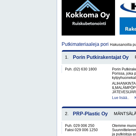
Putkimateriaaleja pori
Hakusanoilla pu
1.
Porin Putkirakentajat Oy
Puh. (02) 630 1800
Porin Putkirake
Porissa, joka 
kylpyhuonekalu
ALIHANKINTA
ILMALÄMPÖP
JÄTEVESIJÄR
Lue lisää..
2.
PRP-Plastic Oy
MÄNTSÄL
Puh. 029 006 250
Olemme muovisi
Faksi 029 006 1250
Suunnittelemme
ja putkistoja a