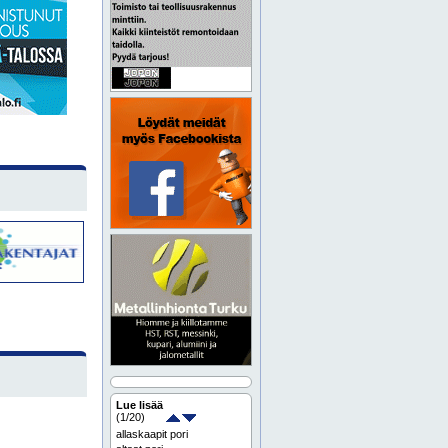
Lue lisää
(
1
/20)
allaskaapit pori