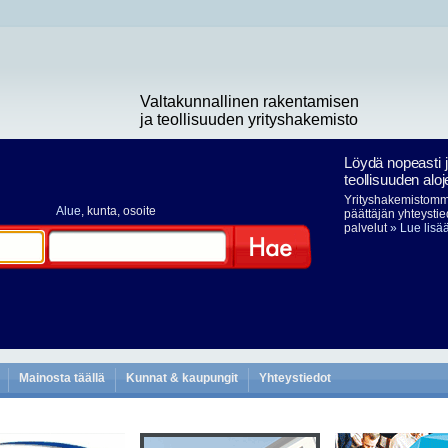
Valtakunnallinen rakentamisen
ja teollisuuden yrityshakemisto
Löydä nopeasti 
teollisuuden aloj
Yrityshakemistomme
Alue
, kunta, osoite
päättäjän yhteystie
palvelut
» Lue lisä
Hae
Mainosta täällä
Kunnat & kaupungit
Yhteystiedot