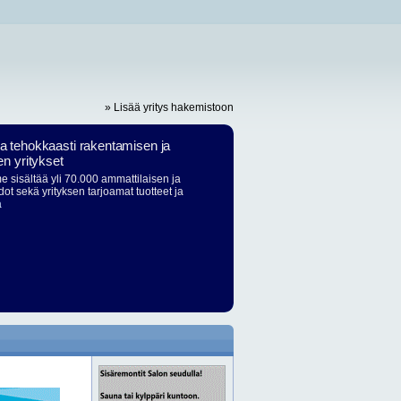
» Lisää yritys hakemistoon
ja tehokkaasti rakentamisen ja
en yritykset
 sisältää yli 70.000 ammattilaisen ja
dot sekä yrityksen tarjoamat tuotteet ja
ä