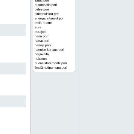
altaat pori
automaatio pori
bidee pori
bideesuihkut pori
energiaratkaisut pori
etelä-suomi
eura
eurajoki
hana pori
hanat pori
hanoja pori
hanojen korjaus pori
harjavalta
huittinen
huoneistoremontit pori
ilmalämpöpumppu pori
ilmalämpöpumpun asennus pori
ilmalämpöpumpun huolto pori
ilmalämpöpumput pori
ilmanvaihto pori
ilmanvaihtoasennus pori
ilmanvaihtohuolto pori
ilmanvaihtokone pori
ilmanvaihtokoneet pori
ilmanvaihtokoneita pori
ilmanvaihtosuodatin pori
ilmanvaihtosuodattimet pori
ilmanvaihtosuodattimia pori
ilmastointihuolto satakunta
ilmastointisaneeraukset satakunta