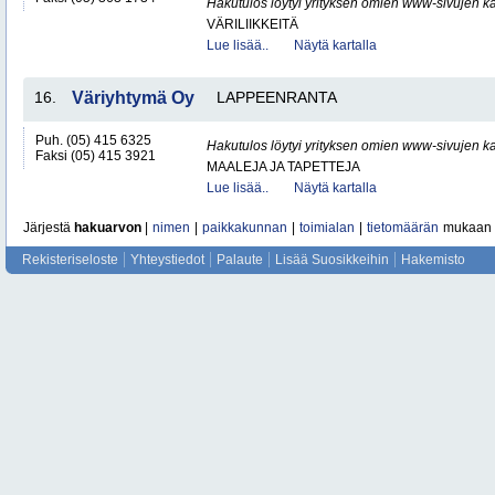
Hakutulos löytyi yrityksen omien www-sivujen ka
VÄRILIIKKEITÄ
Lue lisää..
Näytä kartalla
16.
Väriyhtymä Oy
LAPPEENRANTA
Puh. (05) 415 6325
Hakutulos löytyi yrityksen omien www-sivujen ka
Faksi (05) 415 3921
MAALEJA JA TAPETTEJA
Lue lisää..
Näytä kartalla
Järjestä
hakuarvon
|
nimen
|
paikkakunnan
|
toimialan
|
tietomäärän
mukaan
Rekisteriseloste
Yhteystiedot
Palaute
Lisää Suosikkeihin
Hakemisto