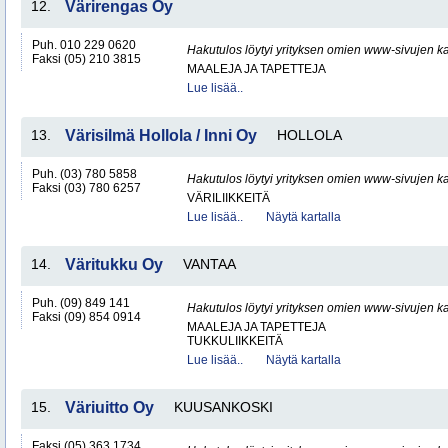
12.
Värirengas Oy
Puh. 010 229 0620
Hakutulos löytyi yrityksen omien www-sivujen ka
Faksi (05) 210 3815
MAALEJA JA TAPETTEJA
Lue lisää..
13.
Värisilmä Hollola / Inni Oy
HOLLOLA
Puh. (03) 780 5858
Hakutulos löytyi yrityksen omien www-sivujen ka
Faksi (03) 780 6257
VÄRILIIKKEITÄ
Lue lisää..
Näytä kartalla
14.
Väritukku Oy
VANTAA
Puh. (09) 849 141
Hakutulos löytyi yrityksen omien www-sivujen ka
Faksi (09) 854 0914
MAALEJA JA TAPETTEJA
TUKKULIIKKEITÄ
Lue lisää..
Näytä kartalla
15.
Väriuitto Oy
KUUSANKOSKI
Faksi (05) 363 1734