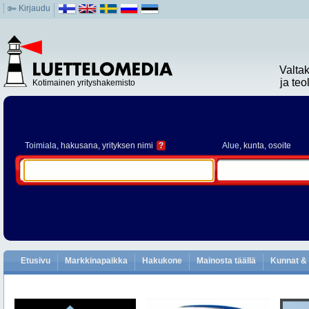
Kirjaudu
Valta
ja te
Kotimainen yrityshakemisto
Toimiala
, hakusana, yrityksen nimi
?
Alue
, kunta, osoite
Etusivu
Markkinapaikka
Hakukone
Mainosta täällä
Kunnat & 