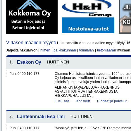
Virtasen maalien myynti
Hakusanoilla virtasen maalien myynti löytyi
16
Järjestä
hakuarvon
|
nimen
|
paikkakunnan
|
toimialan
|
tietomäärän
mukaan
1.
Esakon Oy
HUITTINEN
Puh. 0400 110 177
Olemme Huittisissa toimiva vuonna 1994 peruste
Oy tarjoaa asiakkailleen laajan valikoiman teol
kiinteistöjen palveluja yhden luotettavan kumppa
ALIHANKINTAPALVELUJA - RAKENNUS
ASFALTTITÖITÄ JA TIENRAKENNUSTA
HIEKKAPUHALLUSTA..
Lue lisää..
Kotisivut
Tuotteet ja palvelut
2.
Lähteenmäki Esa Tmi
HUITTINEN
Puh. 0400 110 177
"Moni työ, yksi tekijä – ESAKON" Olemme monialay