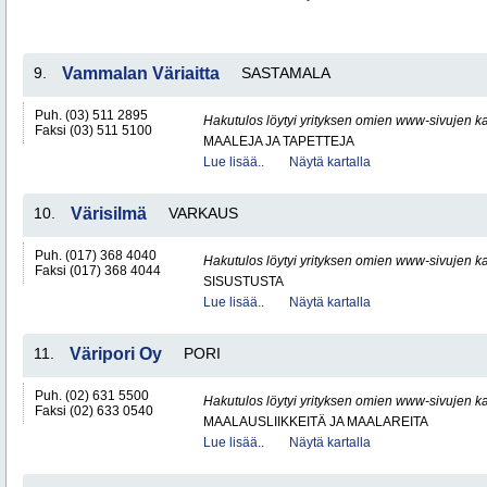
9.
Vammalan Väriaitta
SASTAMALA
Puh. (03) 511 2895
Hakutulos löytyi yrityksen omien www-sivujen ka
Faksi (03) 511 5100
MAALEJA JA TAPETTEJA
Lue lisää..
Näytä kartalla
10.
Värisilmä
VARKAUS
Puh. (017) 368 4040
Hakutulos löytyi yrityksen omien www-sivujen ka
Faksi (017) 368 4044
SISUSTUSTA
Lue lisää..
Näytä kartalla
11.
Väripori Oy
PORI
Puh. (02) 631 5500
Hakutulos löytyi yrityksen omien www-sivujen ka
Faksi (02) 633 0540
MAALAUSLIIKKEITÄ JA MAALAREITA
Lue lisää..
Näytä kartalla