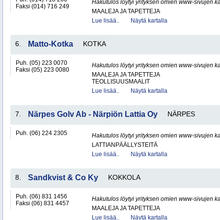
Hakutulos löytyi yrityksen omien www-sivujen ka
Faksi (014) 716 249
MAALEJA JA TAPETTEJA
Lue lisää..
Näytä kartalla
6.
Matto-Kotka
KOTKA
Puh. (05) 223 0070
Hakutulos löytyi yrityksen omien www-sivujen ka
Faksi (05) 223 0080
MAALEJA JA TAPETTEJA
TEOLLISUUSMAALIT
Lue lisää..
Näytä kartalla
7.
Närpes Golv Ab - Närpiön Lattia Oy
NÄRPES
Puh. (06) 224 2305
Hakutulos löytyi yrityksen omien www-sivujen ka
LATTIANPÄÄLLYSTEITÄ
Lue lisää..
Näytä kartalla
8.
Sandkvist & Co Ky
KOKKOLA
Puh. (06) 831 1456
Hakutulos löytyi yrityksen omien www-sivujen ka
Faksi (06) 831 4457
MAALEJA JA TAPETTEJA
Lue lisää..
Näytä kartalla