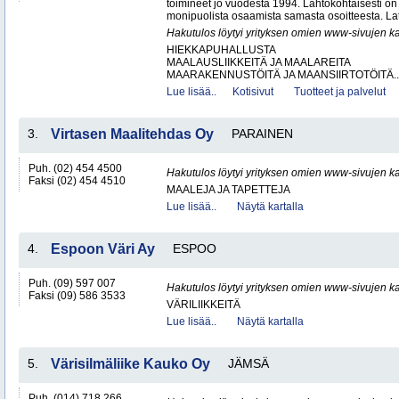
toimineet jo vuodesta 1994. Lähtökohtaisesti on
monipuolista osaamista samasta osoitteesta. Lat
Hakutulos löytyi yrityksen omien www-sivujen ka
HIEKKAPUHALLUSTA
MAALAUSLIIKKEITÄ JA MAALAREITA
MAARAKENNUSTÖITÄ JA MAANSIIRTOTÖITÄ..
Lue lisää..
Kotisivut
Tuotteet ja palvelut
3.
Virtasen Maalitehdas Oy
PARAINEN
Puh. (02) 454 4500
Hakutulos löytyi yrityksen omien www-sivujen ka
Faksi (02) 454 4510
MAALEJA JA TAPETTEJA
Lue lisää..
Näytä kartalla
4.
Espoon Väri Ay
ESPOO
Puh. (09) 597 007
Hakutulos löytyi yrityksen omien www-sivujen ka
Faksi (09) 586 3533
VÄRILIIKKEITÄ
Lue lisää..
Näytä kartalla
5.
Värisilmäliike Kauko Oy
JÄMSÄ
Puh. (014) 718 266