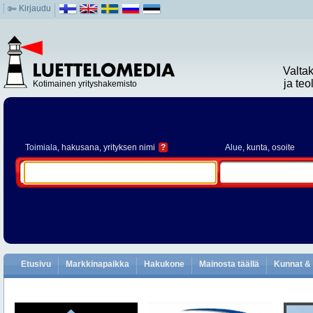
Kirjaudu
Valta
ja te
Kotimainen yrityshakemisto
Toimiala
, hakusana, yrityksen nimi
?
Alue
, kunta, osoite
Etusivu
Markkinapaikka
Hakukone
Mainosta täällä
Kunnat & 