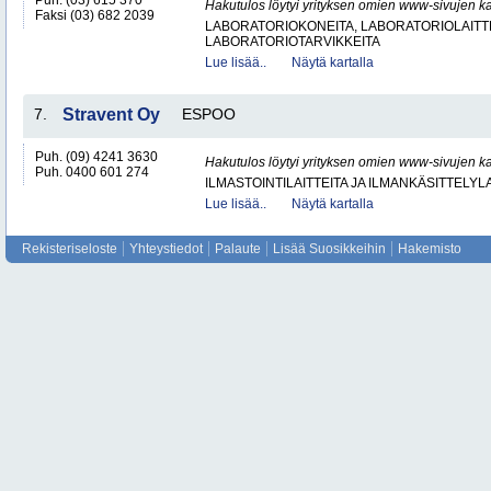
Puh. (03) 615 370
Hakutulos löytyi yrityksen omien www-sivujen ka
Faksi (03) 682 2039
LABORATORIOKONEITA, LABORATORIOLAITTE
LABORATORIOTARVIKKEITA
Lue lisää..
Näytä kartalla
7.
Stravent Oy
ESPOO
Puh. (09) 4241 3630
Hakutulos löytyi yrityksen omien www-sivujen ka
Puh. 0400 601 274
ILMASTOINTILAITTEITA JA ILMANKÄSITTELYLA
Lue lisää..
Näytä kartalla
Rekisteriseloste
Yhteystiedot
Palaute
Lisää Suosikkeihin
Hakemisto