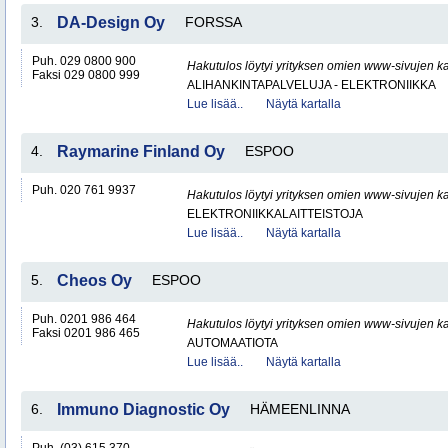
3.
DA-Design Oy
FORSSA
Puh. 029 0800 900
Hakutulos löytyi yrityksen omien www-sivujen ka
Faksi 029 0800 999
ALIHANKINTAPALVELUJA - ELEKTRONIIKKA
Lue lisää..
Näytä kartalla
4.
Raymarine Finland Oy
ESPOO
Puh. 020 761 9937
Hakutulos löytyi yrityksen omien www-sivujen ka
ELEKTRONIIKKALAITTEISTOJA
Lue lisää..
Näytä kartalla
5.
Cheos Oy
ESPOO
Puh. 0201 986 464
Hakutulos löytyi yrityksen omien www-sivujen ka
Faksi 0201 986 465
AUTOMAATIOTA
Lue lisää..
Näytä kartalla
6.
Immuno Diagnostic Oy
HÄMEENLINNA