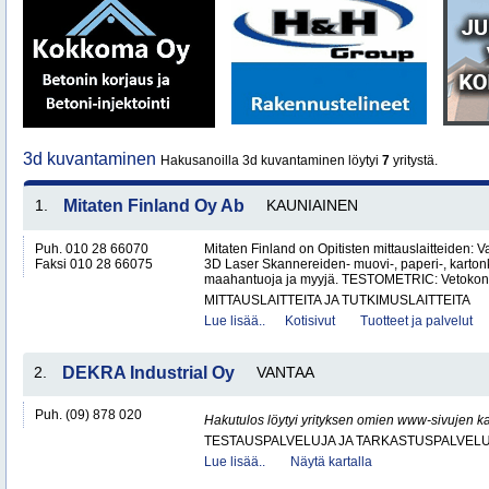
3d kuvantaminen
Hakusanoilla 3d kuvantaminen löytyi
7
yritystä.
1.
Mitaten Finland Oy Ab
KAUNIAINEN
Puh. 010 28 66070
Mitaten Finland on Opitisten mittauslaitteiden: Valo
Faksi 010 28 66075
3D Laser Skannereiden- muovi-, paperi-, kartonk
maahantuoja ja myyjä. TESTOMETRIC: Vetokon
MITTAUSLAITTEITA JA TUTKIMUSLAITTEITA
Lue lisää..
Kotisivut
Tuotteet ja palvelut
2.
DEKRA Industrial Oy
VANTAA
Puh. (09) 878 020
Hakutulos löytyi yrityksen omien www-sivujen ka
TESTAUSPALVELUJA JA TARKASTUSPALVEL
Lue lisää..
Näytä kartalla