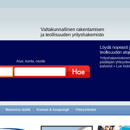
Valtakunnallinen rakentamisen
ja teollisuuden yrityshakemisto
Löydä nopeasti 
teollisuuden aloj
Yrityshakemistomme
Alue
, kunta, osoite
päättäjän yhteystie
palvelut
» Lue lisä
Hae
Mainosta täällä
Kunnat & kaupungit
Yhteystiedot