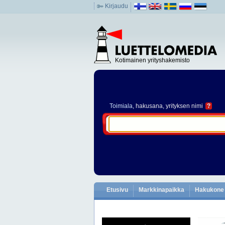
Kirjaudu
Kotimainen yrityshakemisto
Toimiala
, hakusana, yrityksen nimi
?
Etusivu
Markkinapaikka
Hakukone