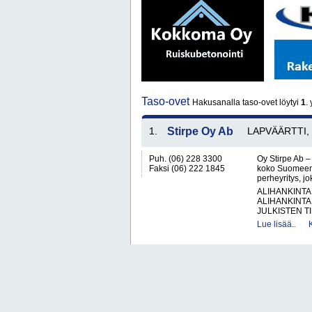
Taso-ovet
Hakusanalla taso-ovet löytyi
1
. 
1.
Stirpe Oy Ab
LAPVÄÄRTTI, K
Puh. (06) 228 3300
Oy Stirpe Ab – 
Faksi (06) 222 1845
koko SuomeenO
perheyritys, jo
ALIHANKINTA
ALIHANKINTA
JULKISTEN T
Lue lisää..