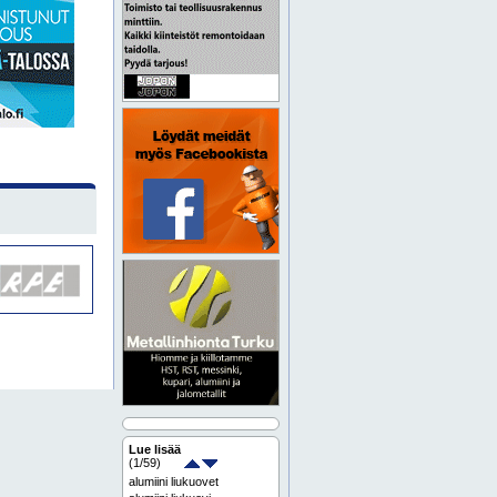
Lue lisää
(
1
/59)
alumiini liukuovet