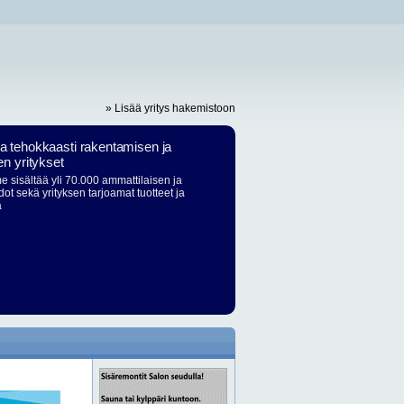
» Lisää yritys hakemistoon
ja tehokkaasti rakentamisen ja
en yritykset
 sisältää yli 70.000 ammattilaisen ja
dot sekä yrityksen tarjoamat tuotteet ja
ä