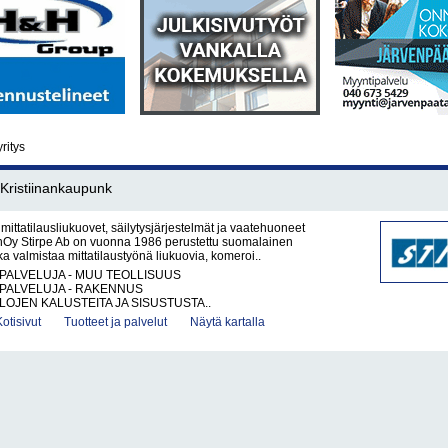
yritys
ristiinankaupunk
mittatilausliukuovet, säilytysjärjestelmät ja vaatehuoneet
y Stirpe Ab on vuonna 1986 perustettu suomalainen
ka valmistaa mittatilaustyönä liukuovia, komeroi..
PALVELUJA - MUU TEOLLISUUS
PALVELUJA - RAKENNUS
ILOJEN KALUSTEITA JA SISUSTUSTA..
Kotisivut
Tuotteet ja palvelut
Näytä kartalla