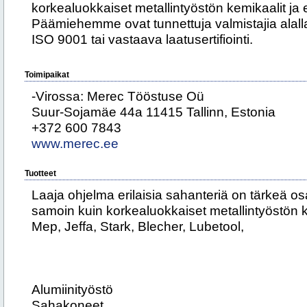
korkealuokkaiset metallintyöstön kemikaalit ja 
Päämiehemme ovat tunnettuja valmistajia alallaa
ISO 9001 tai vastaava laatusertifiointi.
Toimipaikat
-Virossa: Merec Tööstuse Oü
Suur-Sojamäe 44a 11415 Tallinn, Estonia
+372 600 7843
www.merec.ee
Tuotteet
Laaja ohjelma erilaisia sahanteriä on tärkeä 
samoin kuin korkealuokkaiset metallintyöstön k
Mep, Jeffa, Stark, Blecher, Lubetool,
Alumiinityöstö
Sahakoneet