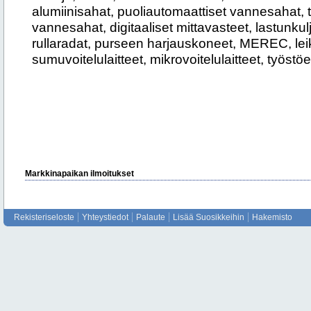
alumiinisahat, puoliautomaattiset vannesahat, 
vannesahat, digitaaliset mittavasteet, lastunkul
rullaradat, purseen harjauskoneet, MEREC, lei
sumuvoitelulaitteet, mikrovoitelulaitteet, työst
Markkinapaikan ilmoitukset
Rekisteriseloste
Yhteystiedot
Palaute
Lisää Suosikkeihin
Hakemisto