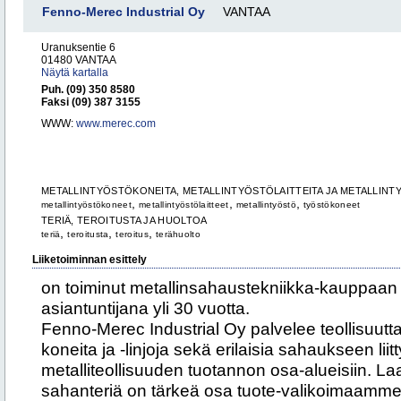
Fenno-Merec Industrial Oy
VANTAA
Uranuksentie 6
01480 VANTAA
Näytä kartalla
Puh. (09) 350 8580
Faksi (09) 387 3155
WWW:
www.merec.com
METALLINTYÖSTÖKONEITA, METALLINTYÖSTÖLAITTEITA JA METALLINT
,
,
,
metallintyöstökoneet
metallintyöstölaitteet
metallintyöstö
työstökoneet
TERIÄ, TEROITUSTA JA HUOLTOA
,
,
,
teriä
teroitusta
teroitus
terähuolto
Liiketoiminnan esittely
on toiminut metallinsahaustekniikka-kauppaan
asiantuntijana yli 30 vuotta.
Fenno-Merec Industrial Oy palvelee teollisuutt
koneita ja -linjoja sekä erilaisia sahaukseen liitt
metalliteollisuuden tuotannon osa-alueisiin. Laa
sahanteriä on tärkeä osa tuote-valikoimaamm