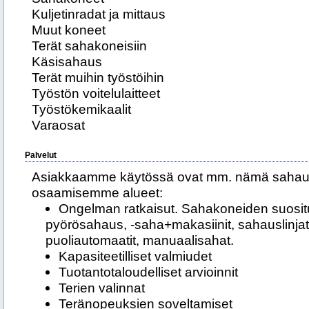
Kuljetinradat ja mittaus
Muut koneet
Terät sahakoneisiin
Käsisahaus
Terät muihin työstöihin
Työstön voitelulaitteet
Työstökemikaalit
Varaosat
Palvelut
Asiakkaamme käytössä ovat mm. nämä sahaus
osaamisemme alueet:
Ongelman ratkaisut. Sahakoneiden suosit
pyörösahaus, -saha+makasiinit, sahauslinja
puoliautomaatit, manuaalisahat.
Kapasiteetilliset valmiudet
Tuotantotaloudelliset arvioinnit
Terien valinnat
Teränopeuksien soveltamiset