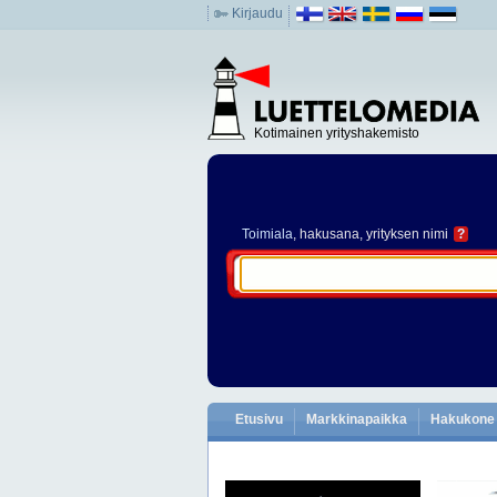
Kirjaudu
Kotimainen yrityshakemisto
Toimiala
, hakusana, yrityksen nimi
?
Etusivu
Markkinapaikka
Hakukone