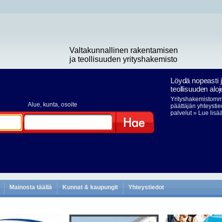
Valtakunnallinen rakentamisen
ja teollisuuden yrityshakemisto
Löydä nopeasti 
teollisuuden aloj
Yrityshakemistomme
Alue
, kunta, osoite
päättäjän yhteystie
palvelut
» Lue lisä
Hae
Mainosta täällä
Kunnat & kaupungit
Yhteystiedot