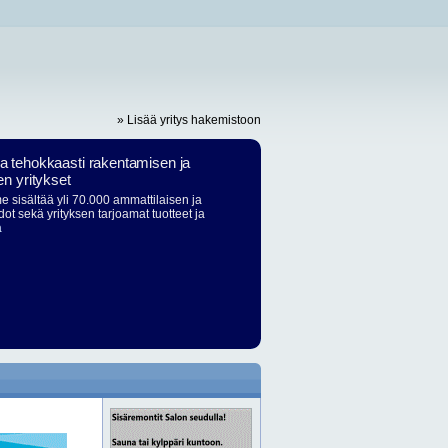
» Lisää yritys hakemistoon
ja tehokkaasti rakentamisen ja
en yritykset
 sisältää yli 70.000 ammattilaisen ja
dot sekä yrityksen tarjoamat tuotteet ja
ä