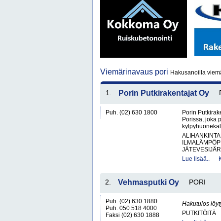
Viemärinavaus pori
Hakusanoilla viemä
1.
Porin Putkirakentajat Oy
Puh. (02) 630 1800
Porin Putkirake
Porissa, joka 
kylpyhuonekalu
ALIHANKINTA
ILMALÄMPÖP
JÄTEVESIJÄR
Lue lisää..
2.
Vehmasputki Oy
PORI
Puh. (02) 630 1880
Hakutulos löyt
Puh. 050 518 4000
PUTKITÖITÄ
Faksi (02) 630 1888