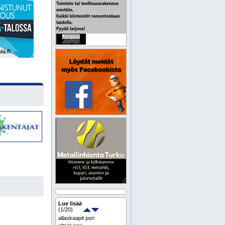
Lue lisää
(
1
/20)
allaskaapit pori