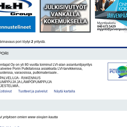
rinavaus pori löytyi
2
yritystä.
PORI
ntajat Oy on yli 80 vuotta toiminut LVI-alan asiantuntijayritys
palvelee Porin Putkitalossa asiakkaita LVI-tarvikkeissa,
steissa, varaosissa, putkimateriaale..
PALVELUJA - RAKENNUS
UMPPUJA JA LÄMPÖPUMPPUJA
JESTELMIÄ..
Kotisivut
Tuotteet ja palvelut
Näytä kartalla
yi yrityksen omien www-sivujen kautta